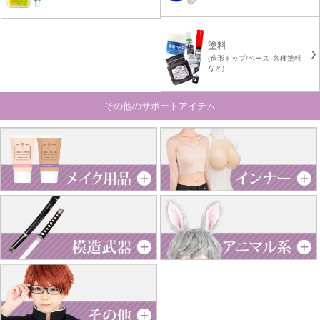
塗料
(造形トップ/ベース･各種塗料
など)
その他のサポートアイテム