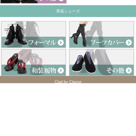
厚底シューズ
Clad by Classe