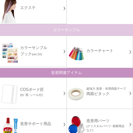
エクステ
カラーサンプル
カラーサンプル
カラーチャート
ブック
(ver.10)
造形関連アイテム
超強力 造形・布用両面テープ
COSボード匠
両面ピタック
(白･黒･シール付)
造形用パーツ
造形サポート用品
(クリスタルパーツ･装飾用品
など)