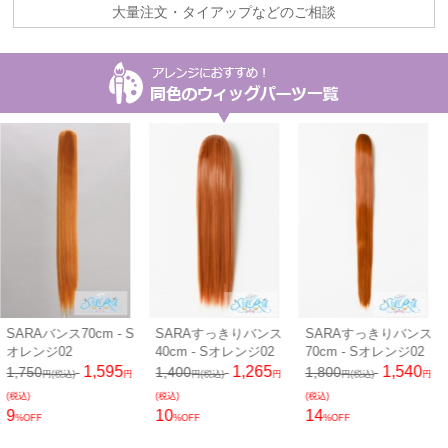
大量注文・タイアップなどのご相談
SARAバンス70cm - S
SARAすっきりバンス
SARAすっきりバンス
オレンジ02
40cm - Sオレンジ02
70cm - Sオレンジ02
1,595
1,265
1,540
1,750
1,400
1,800
円(税込)
円
円(税込)
円
円(税込)
円
(税込)
(税込)
(税込)
9
10
14
%OFF
%OFF
%OFF