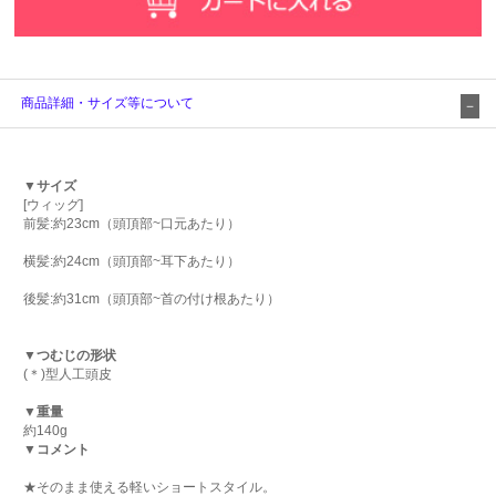
商品詳細・サイズ等について
▼サイズ
[ウィッグ]
前髪:約23cm（頭頂部~口元あたり）
横髪:約24cm（頭頂部~耳下あたり）
後髪:約31cm（頭頂部~首の付け根あたり）
▼つむじの形状
(＊)型人工頭皮
▼重量
約140g
▼コメント
★そのまま使える軽いショートスタイル。