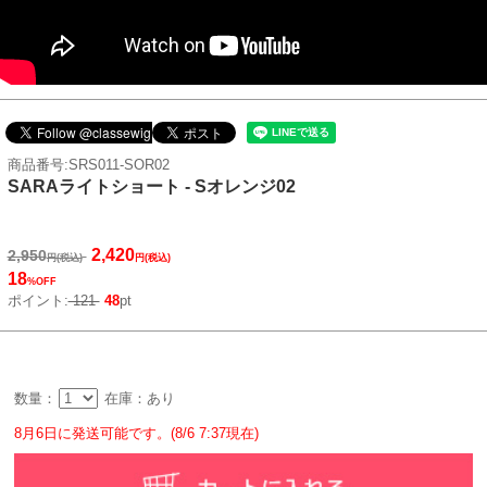
商品番号:SRS011-SOR02
SARAライトショート - Sオレンジ02
2,420
2,950
円(税込)
円(税込)
18
%OFF
ポイント:
121
48
pt
数量：
在庫：あり
8月6日に発送可能です。(8/6 7:37現在)