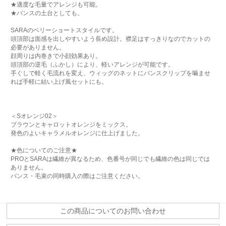
★適度な毛量でアレンジも可能。
★バンスの土台としても。
SARAのベリーショートスタイルです。
頭頂部は面感を出しやすいよう長め設計。襟足はすっきりなのでカットの
必要がありません。
顔周りは内巻きで小顔効果あり。
頭頂部の逆毛（ふかし）により、軽いアレンジが可能です。
手ぐしで軽く毛流れを変え、ウィッグのネットにバンスクリップを噛ませ
れば手軽に結い上げ風セットにも。
＜Sオレンジ02＞
ブラウンとキャロットオレンジをミックス。
発色のよいキャラメルオレンジに仕上げました。
★色についてのご注意★
PROとSARAは繊維が異なるため、色番号が同じでも繊維の色は同じでは
ありません。
バンス・毛束の同時購入の際はご注意ください。
この商品についてのお問い合わせ