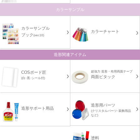
カラーサンプル
カラーサンプル
カラーチャート
ブック
(ver.10)
造形関連アイテム
超強力 造形・布用両面テープ
COSボード匠
両面ピタック
(白･黒･シール付)
造形用パーツ
造形サポート用品
(クリスタルパーツ･装飾用品
など)
塗料