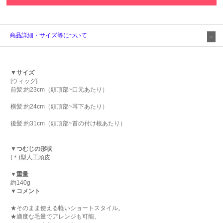
商品詳細・サイズ等について
▼サイズ
[ウィッグ]
前髪:約23cm（頭頂部~口元あたり）
横髪:約24cm（頭頂部~耳下あたり）
後髪:約31cm（頭頂部~首の付け根あたり）
▼つむじの形状
(＊)型人工頭皮
▼重量
約140g
▼コメント
★そのまま使える軽いショートスタイル。
★適度な毛量でアレンジも可能。