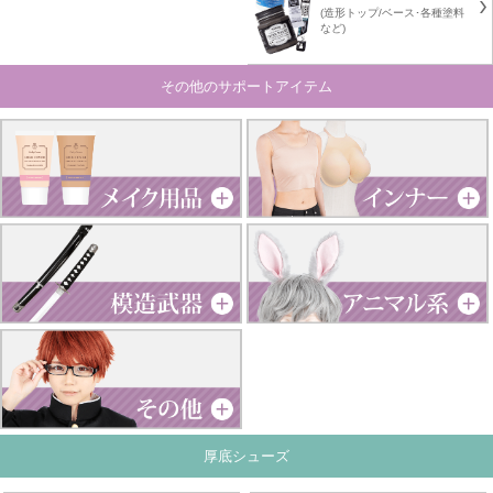
(造形トップ/ベース･各種塗料
など)
その他のサポートアイテム
厚底シューズ