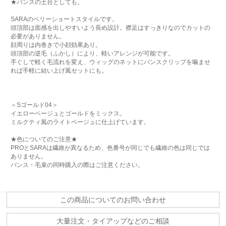
★バンスの土台としても。
SARAのベリーショートスタイルです。
頭頂部は面感を出しやすいよう長め設計。襟足はすっきりなのでカットの
必要がありません。
顔周りは内巻きで小顔効果あり。
頭頂部の逆毛（ふかし）により、軽いアレンジが可能です。
手ぐしで軽く毛流れを変え、ウィッグのネットにバンスクリップを噛ませ
れば手軽に結い上げ風セットにも。
＜Sゴールド04＞
イエローベージュとゴールドをミックス。
ミルクティ風のライトベージュに仕上げています。
★色についてのご注意★
PROとSARAは繊維が異なるため、色番号が同じでも繊維の色は同じでは
ありません。
バンス・毛束の同時購入の際はご注意ください。
この商品についてのお問い合わせ
大量注文・タイアップなどのご相談