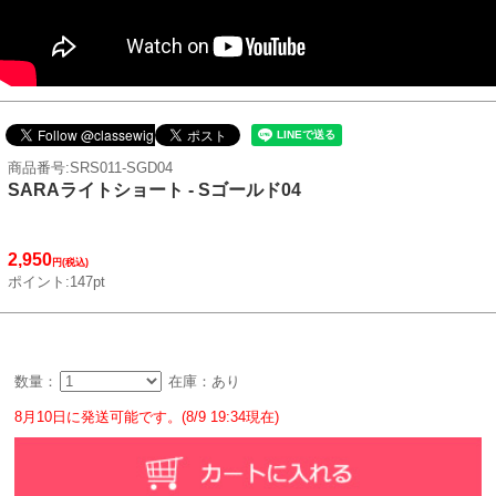
商品番号:SRS011-SGD04
SARAライトショート - Sゴールド04
2,950
円(税込)
ポイント:147pt
数量：
在庫：あり
8月10日に発送可能です。(8/9 19:34現在)