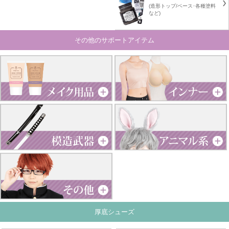
(造形トップ/ベース･各種塗料
など)
その他のサポートアイテム
厚底シューズ