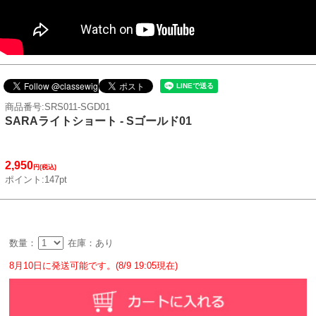
商品番号:SRS011-SGD01
SARAライトショート - Sゴールド01
2,950
円(税込)
ポイント:147pt
数量：
在庫：あり
8月10日に発送可能です。(8/9 19:05現在)