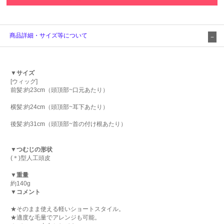
商品詳細・サイズ等について
▼サイズ
[ウィッグ]
前髪:約23cm（頭頂部~口元あたり）
横髪:約24cm（頭頂部~耳下あたり）
後髪:約31cm（頭頂部~首の付け根あたり）
▼つむじの形状
(＊)型人工頭皮
▼重量
約140g
▼コメント
★そのまま使える軽いショートスタイル。
★適度な毛量でアレンジも可能。