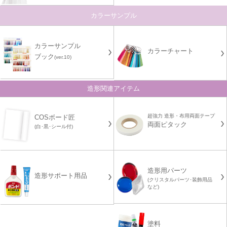
カラーサンプル
カラーサンプル
カラーチャート
ブック
(ver.10)
造形関連アイテム
超強力 造形・布用両面テープ
COSボード匠
両面ピタック
(白･黒･シール付)
造形用パーツ
造形サポート用品
(クリスタルパーツ･装飾用品
など)
塗料