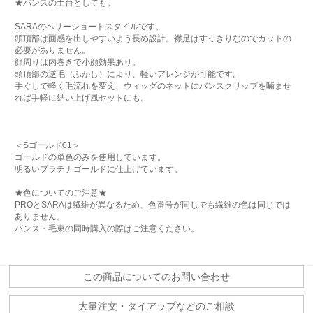
★バンスの土台としても。
SARAのベリーショートスタイルです。
頭頂部は面感を出しやすいよう長め設計。襟足はすっきりなのでカットの
必要がありません。
顔周りは内巻きで小顔効果あり。
頭頂部の逆毛（ふかし）により、軽いアレンジが可能です。
手ぐしで軽く毛流れを変え、ウィッグのネットにバンスクリップを噛ませ
れば手軽に結い上げ風セットにも。
＜Sゴールド01＞
ゴールドの単色のみを使用しています。
明るいプラチナゴールドに仕上げています。
★色についてのご注意★
PROとSARAは繊維が異なるため、色番号が同じでも繊維の色は同じでは
ありません。
バンス・毛束の同時購入の際はご注意ください。
この商品についてのお問い合わせ
大量注文・タイアップなどのご相談