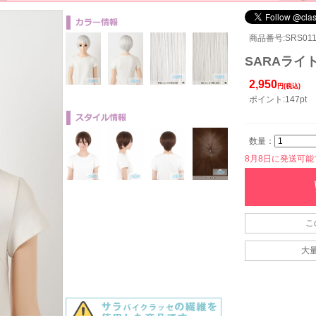
商品番号:SRS011
SARAライト
2,950
円(税込)
ポイント:147pt
数量：
8月8日に発送可能です
こ
大