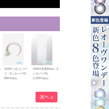
ン
SARA つむじパー
SARA毛束80cm - S
SARAバンス70cm
SARAバンス
ツ - Sシルバー01
シルバー01
- Sシルバー01
130cm - S
880
1,200
1,750
01
円(税込)
円(税込)
円(税込)
1,980
円(税込)