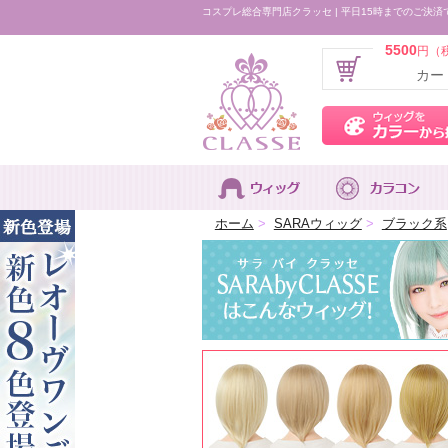
コスプレ総合専門店クラッセ | 平日15時までのご決済
5500
円（
カー
ホーム
>
SARAウィッグ
>
ブラック系