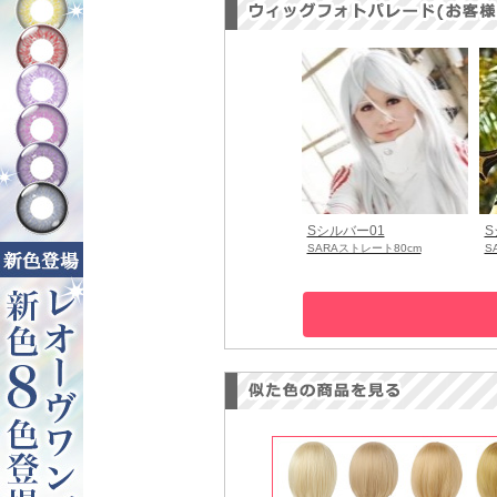
Sシルバー01
S
SARAストレート80cm
S