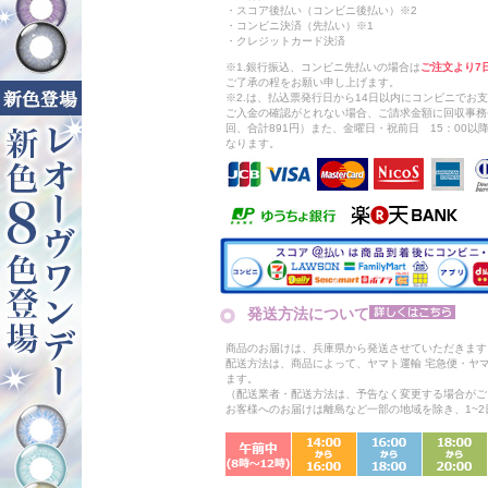
・スコア後払い（コンビニ後払い）※2
・コンビニ決済（先払い）※1
・クレジットカード決済
※1.銀行振込、コンビニ先払いの場合は
ご注文より7
ご了承の程をお願い申し上げます。
※2.は、払込票発行日から14日以内にコンビニでお
ご入金の確認がとれない場合、ご請求金額に回収事務
回、合計891円）また、金曜日・祝前日 15：00
なります。
発送方法について
商品のお届けは、兵庫県から発送させていただきます
配送方法は、商品によって、ヤマト運輸 宅急便・ヤ
ます。
（配送業者・配送方法は、予告なく変更する場合がご
お客様へのお届けは離島など一部の地域を除き、1~