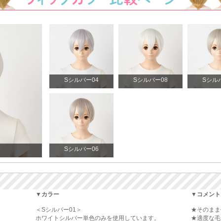
Sシルバー04
Sシルバー08
Sシル
Sシルバー06
▼カラー
▼コメント
＜Sシルバー01＞
★そのまま
ホワイトシルバー単色のみを使用しています。
★適度な毛