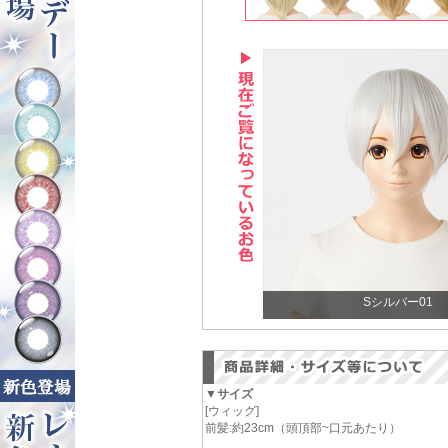
Sシルバー01
▼サイズ
[ウィッグ]
前髪:約23cm（頭頂部~口元あたり）