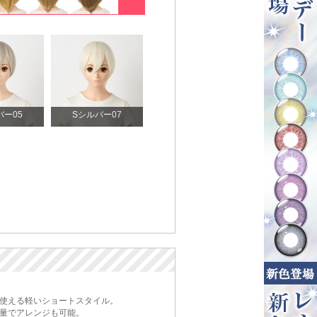
バー05
Sシルバー07
使える軽いショートスタイル。
量でアレンジも可能。