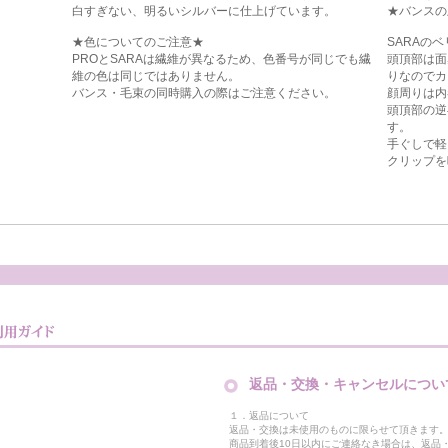
白すぎない、明るいシルバーに仕上げています。
★バンスの
★色についてのご注意★
SARAの
PROとSARAは繊維が異なるため、色番号が同じでも繊
頭頂部は面
維の色は同じではありません。
りなのでカ
バンス・毛束の同時購入の際はご注意ください。
顔周りは内
頭頂部の逆
す。
手ぐしで軽
クリップを
返品・交換・キャンセルについ
１．返品について
返品・交換は未使用のものに限らせて頂きます
商品到着後10日以内にご連絡なき場合は、返品