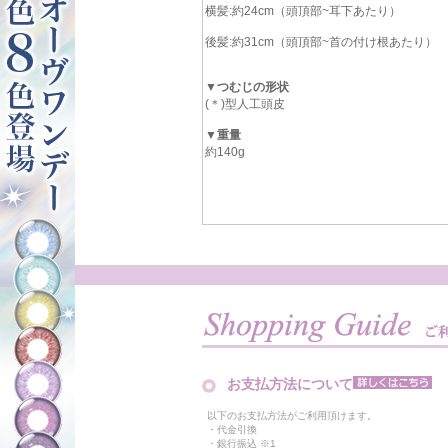
横髪:約24cm（頭頂部~耳下あたり）
後髪:約31cm（頭頂部~首の付け根あたり）
▼つむじの形状
(＊)型人工頭皮
▼重量
約140g
お支払方法について
以下のお支払方法がご利用頂けます。
・代金引換
・銀行振込 ※1