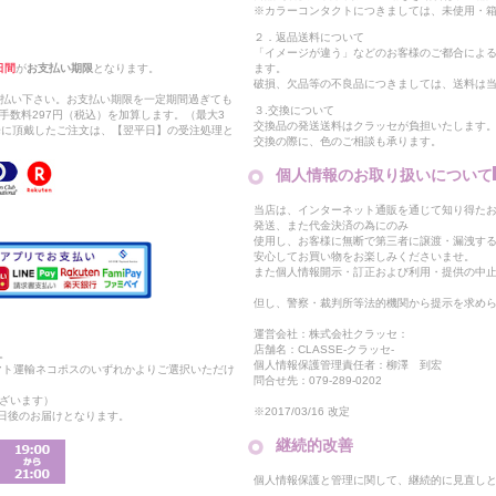
※カラーコンタクトにつきましては、未使用・箱
２．返品送料について
「イメージが違う」などのお客様のご都合によ
日間
が
お支払い期限
となります。
ます。
破損、欠品等の不良品につきましては、送料は
支払い下さい。お支払い期限を一定期間過ぎても
３.交換について
手数料297円（税込）を加算します。（最大3
交換品の発送送料はクラッセが負担いたします
以降に頂戴したご注文は、【翌平日】の受注処理と
交換の際に、色のご相談も承ります。
個人情報のお取り扱いについて
当店は、インターネット通販を通じて知り得たお
発送、また代金決済の為にのみ
使用し、お客様に無断で第三者に譲渡・漏洩す
安心してお買い物をお楽しみくださいませ。
また個人情報開示・訂正および利用・提供の中
但し、警察・裁判所等法的機関から提示を求め
運営会社：株式会社クラッセ：
店舗名：CLASSE-クラッセ-
。
個人情報保護管理責任者：柳澤 到宏
マト運輸ネコポスのいずれかよりご選択いただけ
問合せ先：079-289-0202
ざいます）
※2017/03/16 改定
2日後のお届けとなります。
継続的改善
個人情報保護と管理に関して、継続的に見直し