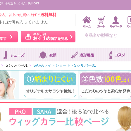
で即日発送＆コンビニ決済OK!
送料無料
税込）以上のお買い上げで
トには何も入っていません
ウィッグをカラーから探す
キャラ別おすすめ商品を
>
Sシルバー01
>
SARAライトショート - Sシルバー01