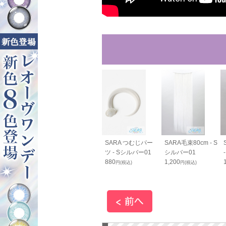
RAすっきりバン
SARAすっきりバン
SARA つむじパー
SARA毛束80cm - S
cm - Sシルバ
ス70cm - Sシルバ
ツ - Sシルバー01
シルバー01
ー01
880
1,200
円(税込)
円(税込)
0
1,800
円(税込)
円(税込)