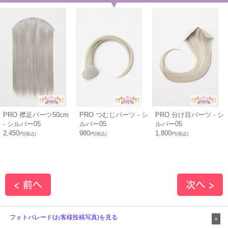
PRO 襟足パーツ50cm
PRO つむじパーツ - シ
PRO 分け目パーツ - シ
- シルバー05
ルバー05
ルバー05
2,450
980
1,800
円(税込)
円(税込)
円(税込)
フォトパレード(お客様投稿写真)を見る