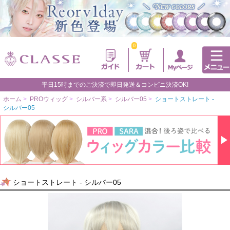
0
平日15時までのご決済で即日発送＆コンビニ決済OK!
ホーム
>
PROウィッグ
>
シルバー系
>
シルバー05
>
ショートストレート -
シルバー05
ショートストレート - シルバー05