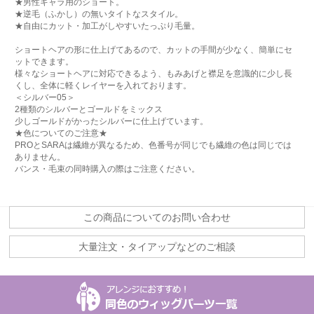
★男性キャラ用のショート。
★逆毛（ふかし）の無いタイトなスタイル。
★自由にカット・加工がしやすいたっぷり毛量。
ショートヘアの形に仕上げてあるので、カットの手間が少なく、簡単にセ
ットできます。
様々なショートヘアに対応できるよう、もみあげと襟足を意識的に少し長
くし、全体に軽くレイヤーを入れております。
＜シルバー05＞
2種類のシルバーとゴールドをミックス
少しゴールドがかったシルバーに仕上げています。
★色についてのご注意★
PROとSARAは繊維が異なるため、色番号が同じでも繊維の色は同じでは
ありません。
バンス・毛束の同時購入の際はご注意ください。
この商品についてのお問い合わせ
大量注文・タイアップなどのご相談