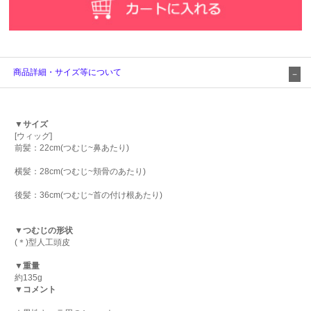
商品詳細・サイズ等について
▼サイズ
[ウィッグ]
前髪：22cm(つむじ~鼻あたり)
横髪：28cm(つむじ~頬骨のあたり)
後髪：36cm(つむじ~首の付け根あたり)
▼つむじの形状
(＊)型人工頭皮
▼重量
約135g
▼コメント