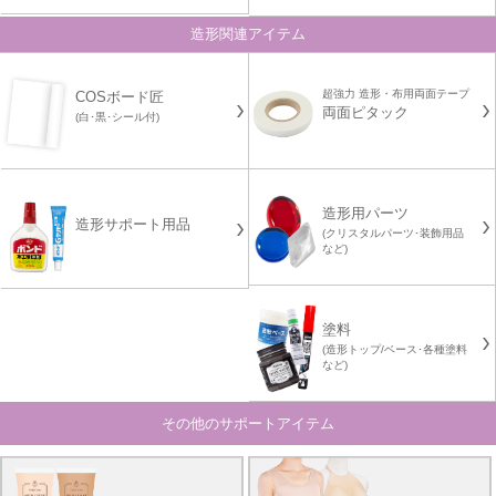
造形関連アイテム
超強力 造形・布用両面テープ
COSボード匠
両面ピタック
(白･黒･シール付)
造形用パーツ
造形サポート用品
(クリスタルパーツ･装飾用品
など)
塗料
(造形トップ/ベース･各種塗料
など)
その他のサポートアイテム