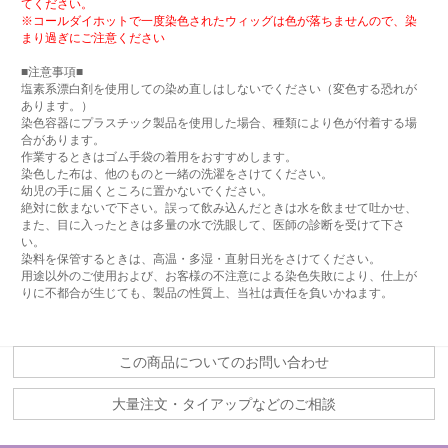
てください。
※コールダイホットで一度染色されたウィッグは色が落ちませんので、染
まり過ぎにご注意ください
■注意事項■
塩素系漂白剤を使用しての染め直しはしないでください（変色する恐れが
あります。）
染色容器にプラスチック製品を使用した場合、種類により色が付着する場
合があります。
作業するときはゴム手袋の着用をおすすめします。
染色した布は、他のものと一緒の洗濯をさけてください。
幼児の手に届くところに置かないでください。
絶対に飲まないで下さい。誤って飲み込んだときは水を飲ませて吐かせ、
また、目に入ったときは多量の水で洗眼して、医師の診断を受けて下さ
い。
染料を保管するときは、高温・多湿・直射日光をさけてください。
用途以外のご使用および、お客様の不注意による染色失敗により、仕上が
りに不都合が生じても、製品の性質上、当社は責任を負いかねます。
この商品についてのお問い合わせ
大量注文・タイアップなどのご相談