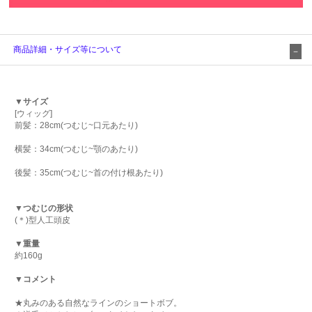
商品詳細・サイズ等について
▼サイズ
[ウィッグ]
前髪：28cm(つむじ~口元あたり)
横髪：34cm(つむじ~顎のあたり)
後髪：35cm(つむじ~首の付け根あたり)
▼つむじの形状
(＊)型人工頭皮
▼重量
約160g
▼コメント
★丸みのある自然なラインのショートボブ。