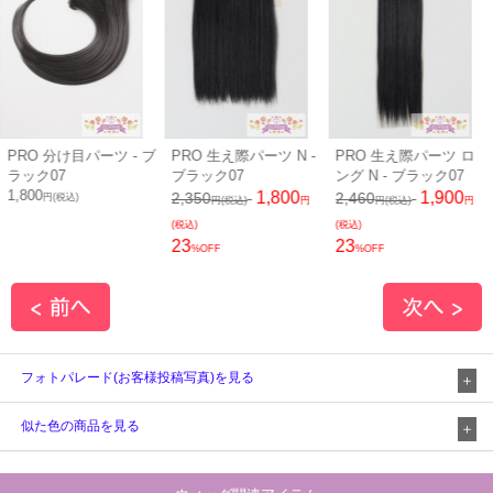
PRO 分け目パーツ - ブ
PRO 生え際パーツ N -
PRO 生え際パーツ ロ
ラック07
ブラック07
ング N - ブラック07
1,800
1,800
1,900
2,350
2,460
円(税込)
円(税込)
円
円(税込)
円
(税込)
(税込)
23
23
%OFF
%OFF
フォトパレード(お客様投稿写真)を見る
似た色の商品を見る