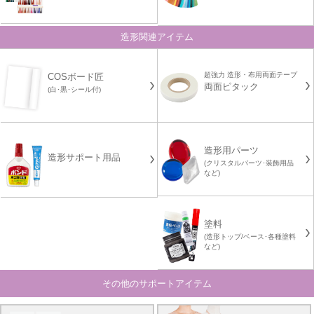
造形関連アイテム
超強力 造形・布用両面テープ
COSボード匠
両面ピタック
(白･黒･シール付)
造形用パーツ
造形サポート用品
(クリスタルパーツ･装飾用品
など)
塗料
(造形トップ/ベース･各種塗料
など)
その他のサポートアイテム