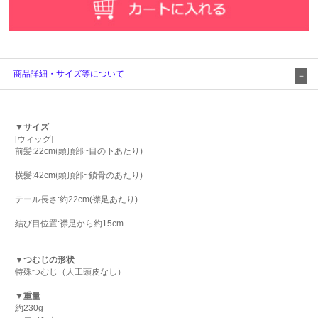
商品詳細・サイズ等について
▼サイズ
[ウィッグ]
前髪:22cm(頭頂部~目の下あたり)
横髪:42cm(頭頂部~鎖骨のあたり)
テール長さ:約22cm(襟足あたり)
結び目位置:襟足から約15cm
▼つむじの形状
特殊つむじ（人工頭皮なし）
▼重量
約230g