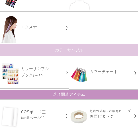
エクステ
カラーサンプル
カラーサンプル
カラーチャート
ブック
(ver.10)
造形関連アイテム
超強力 造形・布用両面テープ
COSボード匠
両面ピタック
(白･黒･シール付)