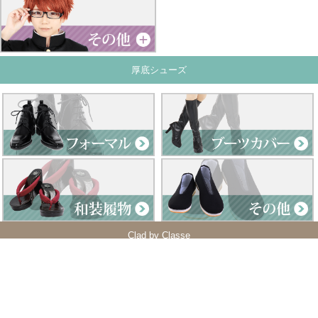
厚底シューズ
Clad by Classe