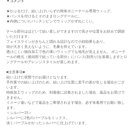
▼コメント
★かぶるだけ。結い上げいらずの簡単ポニーテール専用ウィッグ。
★バンスを付けるとそのままロングテールに。
★内側についたパッチンピンでウィッグがずれにくい。
テール部分はほどいて結い直しができますので高さや位置をお好みで調節
いただけます。
フェイスラインがきちんと隠れる設計なので小顔効果もあり。
頭が大きく見えないように、毛量を抑えています。
透けにくい独自加工で色の薄いウィッグでも地毛が見えません。 ポニーテ
ールの根元（後頭部で結っている部分）にバンス(別売り)を装着しますとロ
ングテールやアレンジスタイルが楽しめます。
■注意事項■
結い上げた状態でのお届けとなります。
手作業での結い上げのため、結い上げ位置に若干の差が生じる場合がござ
います。
特殊加工ウィッグのため、到着後に試着されました場合、返品をお受けで
きません。
イメージ違いなどで返品をご希望されます場合、必ず未着用でお願い致し
ます。
＜シルバー15＞
シルバーに2色のパープルをミックス。
淡くパープルがかったシルバーに仕上げています。