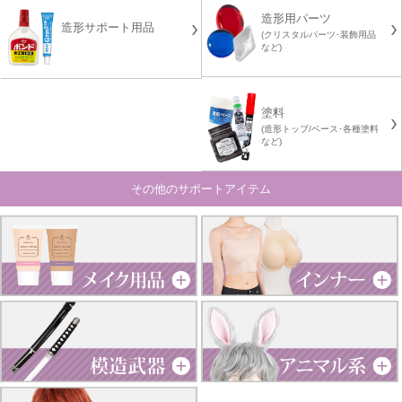
造形用パーツ
造形サポート用品
(クリスタルパーツ･装飾用品
など)
塗料
(造形トップ/ベース･各種塗料
など)
その他のサポートアイテム