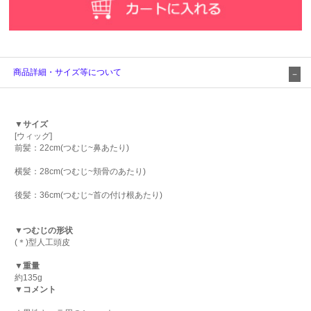
商品詳細・サイズ等について
▼サイズ
[ウィッグ]
前髪：22cm(つむじ~鼻あたり)
横髪：28cm(つむじ~頬骨のあたり)
後髪：36cm(つむじ~首の付け根あたり)
▼つむじの形状
(＊)型人工頭皮
▼重量
約135g
▼コメント