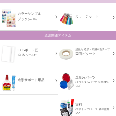
カラーサンプル
カラーチャート
ブック
(ver.10)
造形関連アイテム
超強力 造形・布用両面テープ
COSボード匠
両面ピタック
(白･黒･シール付)
造形用パーツ
造形サポート用品
(クリスタルパーツ･装飾用品
など)
塗料
(造形トップ/ベース･各種塗料
など)