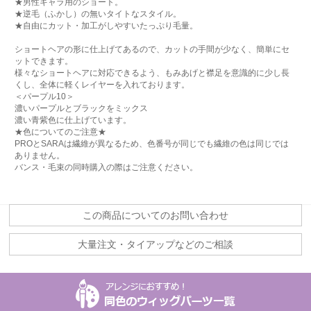
★男性キャラ用のショート。
★逆毛（ふかし）の無いタイトなスタイル。
★自由にカット・加工がしやすいたっぷり毛量。
ショートヘアの形に仕上げてあるので、カットの手間が少なく、簡単にセ
ットできます。
様々なショートヘアに対応できるよう、もみあげと襟足を意識的に少し長
くし、全体に軽くレイヤーを入れております。
＜パープル10＞
濃いパープルとブラックをミックス
濃い青紫色に仕上げています。
★色についてのご注意★
PROとSARAは繊維が異なるため、色番号が同じでも繊維の色は同じでは
ありません。
バンス・毛束の同時購入の際はご注意ください。
この商品についてのお問い合わせ
大量注文・タイアップなどのご相談