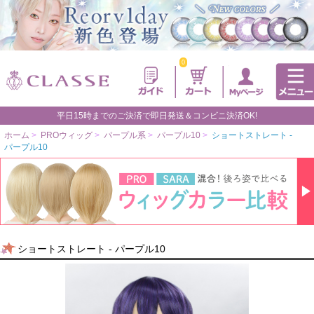
0
平日15時までのご決済で即日発送＆コンビニ決済OK!
ホーム
>
PROウィッグ
>
パープル系
>
パープル10
>
ショートストレート -
パープル10
ショートストレート - パープル10