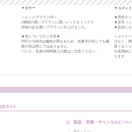
▼カラー
▼コメント
＜レッドブラウン04＞
★男性キャ
2種類の濃いブラウンに濃いレッドをミックス
★逆毛（ふ
赤味のある濃いブラウンに仕上げました。
★自由にカ
★色についてのご注意★
ショートヘ
PROとSARAは繊維が異なるため、色番号が同じでも繊
少なく、簡
維の色は同じではありません。
様々なショ
バンス・毛束の同時購入の際はご注意ください。
を意識的に
ります。
返品・交換・キャンセルについ
１．返品について