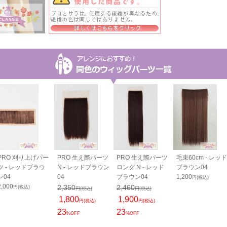
PRO 刈り上げパー
PRO 生え際パーツ
PRO 生え際パーツ
毛束60cm - レッド
ツ - レッドブラウ
N - レッドブラウン
ロング N - レッド
ブラウン04
ン04
04
ブラウン04
1,200
円(税込)
2,000
2,350
2,460
円(税込)
円(税込)
円(税込)
1,800
1,900
円(税込)
円(税込)
23
23
%OFF
%OFF