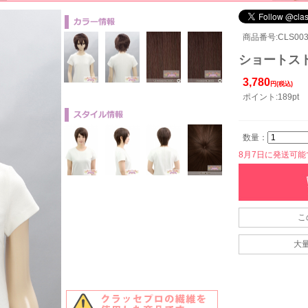
商品番号:CLS003
ショートスト
3,780
円(税込)
ポイント:189pt
数量：
8月7日に発送可能です
こ
大