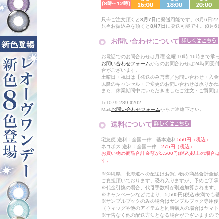
只今ご注文頂くと
8月7日
に発送可能です。(8月6日22:
只今お振込みを頂くと
8月7日
に発送可能です。(8月6日
お問い合わせについて
お電話でのお問合わせは月曜-金曜:10時-16時まで承
お問い合わせフォーム
からのお問合わせは24時間受
合がございます。
土曜日・祝日は【発送のみ営業／お問い合わせ・入金
以降のキャンセル・ご変更のお問い合わせは承りかね
また、休業期間中にいただきましたご注文・ご質問は
Tel:079-289-0202
Mail:
お問い合わせフォーム
からご連絡下さい。
送料について
宅急便 送料：全国一律 基本送料
550円（税込）
ネコポス 送料：全国一律
275円（税込）
お買い物の商品合計金額が5,500円(税込)以上の場
す。
※沖縄県、北海道への配送はお買い物の商品合計金額に
ご負担頂いております。恐れ入りますが、予めご了承
※代金引換の場合、代引手数料が別途加算されます。
※キャンペーンなどにより、5,500円(税込)未満で
※サンプルブックのみの場合はサンプルブック専用便
（ウィッグや他のアイテムと同時購入の場合はヤマト
※予告なく他の配送方法となる場合がございますので