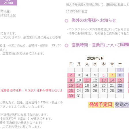
個人情報保護と管理に関して、継続的に見直し
2013/09/04改定
22現在)
22:22現在)
海外のお客様へお知らせ
・コンタクトレンズの海外発送は行っておりま
・海外のお客様には、処方箋をご提出頂く場合
っております。
付しておりますが、翌営業日以降の対応となる場
営業時間・営業日について
処理 休業】のため、金曜日・祝前日 15：00
ます。
、翌営業日に対応させて頂きます。
2026年8月
日
月
火
水
木
金
土
1
2
3
4
5
6
7
8
9
10
11
12
13
14
15
16
17
18
19
20
21
22
23
24
25
26
27
28
29
合は宅急便 基本送料・ネコポス 送料が無料となりま
30
31
関わらず、別途、遠方送料 1,320円（税込）を
発送予定日
発送の
下さいますようお願いいたします。
も基本送料が無料になる場合があります。
【全国275円（税込）】が選択できます。
運輸 宅急便での発送となります）
、ご了承の程をお願いたします。