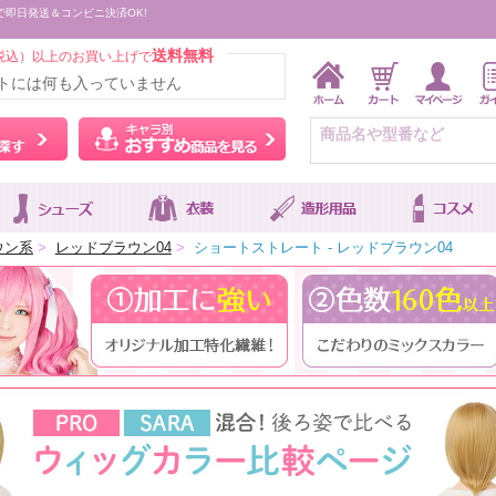
で即日発送＆コンビニ決済OK!
送料無料
税込）以上のお買い上げで
トには何も入っていません
ウィッグをカラーから探す
キャラ別おすすめ商品を
ウン系
>
レッドブラウン04
>
ショートストレート - レッドブラウン04