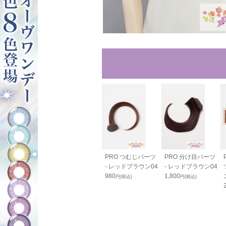
80cm - レッ
カールバンス80cm
PRO つむじパーツ
PRO 分け目パーツ
ラウン04
- レッドブラウン04
- レッドブラウン04
- レッドブラウン04
0
2,420
980
1,800
円(税込)
円(税込)
円(税込)
円(税込)