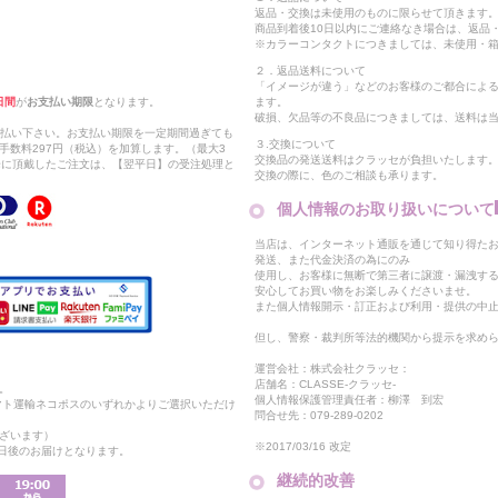
返品・交換は未使用のものに限らせて頂きます
商品到着後10日以内にご連絡なき場合は、返品
※カラーコンタクトにつきましては、未使用・箱
２．返品送料について
「イメージが違う」などのお客様のご都合によ
日間
が
お支払い期限
となります。
ます。
破損、欠品等の不良品につきましては、送料は
支払い下さい。お支払い期限を一定期間過ぎても
３.交換について
手数料297円（税込）を加算します。（最大3
交換品の発送送料はクラッセが負担いたします
以降に頂戴したご注文は、【翌平日】の受注処理と
交換の際に、色のご相談も承ります。
個人情報のお取り扱いについて
当店は、インターネット通販を通じて知り得たお
発送、また代金決済の為にのみ
使用し、お客様に無断で第三者に譲渡・漏洩す
安心してお買い物をお楽しみくださいませ。
また個人情報開示・訂正および利用・提供の中
但し、警察・裁判所等法的機関から提示を求め
運営会社：株式会社クラッセ：
店舗名：CLASSE-クラッセ-
。
個人情報保護管理責任者：柳澤 到宏
マト運輸ネコポスのいずれかよりご選択いただけ
問合せ先：079-289-0202
ざいます）
※2017/03/16 改定
2日後のお届けとなります。
継続的改善