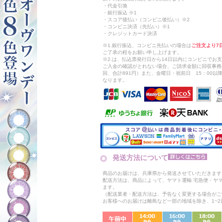
・代金引換
・銀行振込 ※1
・スコア後払い（コンビニ後払い）※2
・コンビニ決済（先払い）※1
・クレジットカード決済
※1.銀行振込、コンビニ先払いの場合は
ご注文より7
ご了承の程をお願い申し上げます。
※2.は、払込票発行日から14日以内にコンビニでお
ご入金の確認がとれない場合、ご請求金額に回収事務
回、合計891円）また、金曜日・祝前日 15：00
なります。
発送方法について
商品のお届けは、兵庫県から発送させていただきます
配送方法は、商品によって、ヤマト運輸 宅急便・ヤ
ます。
（配送業者・配送方法は、予告なく変更する場合がご
お客様へのお届けは離島など一部の地域を除き、1~