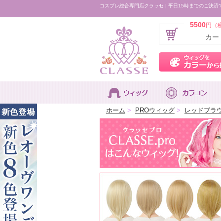
コスプレ総合専門店クラッセ | 平日15時までのご決済
5500
円（
カー
ホーム
>
PROウィッグ
>
レッドブラ