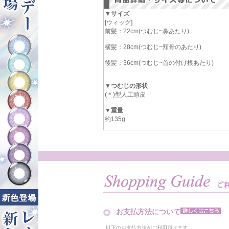
▼サイズ
[ウィッグ]
前髪：22cm(つむじ~鼻あたり)
横髪：28cm(つむじ~頬骨のあたり)
後髪：36cm(つむじ~首の付け根あたり)
▼つむじの形状
(＊)型人工頭皮
▼重量
約135g
お支払方法について
以下のお支払方法がご利用頂けます。