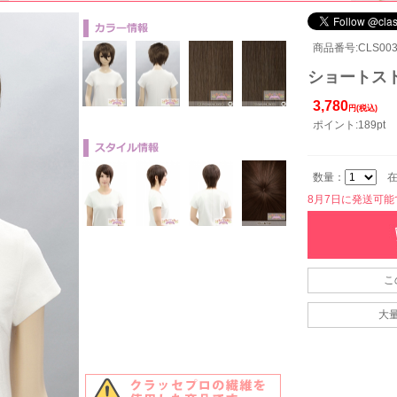
商品番号:CLS003
ショートスト
3,780
円(税込)
ポイント:189pt
数量：
在
8月7日に発送可能です
こ
大