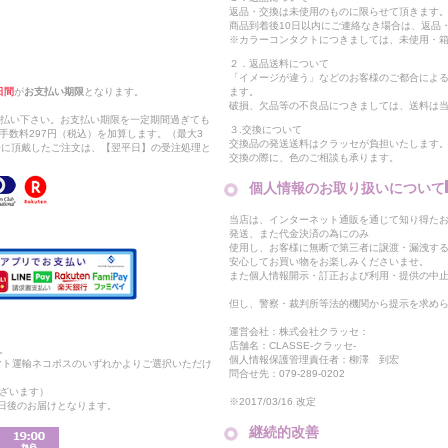
返品・交換は未使用のものに限らせて頂きます
商品到着後10日以内にご連絡なき場合は、返品
※カラーコンタクトにつきましては、未使用・箱
２．返品送料について
「イメージが違う」などのお客様のご都合によ
日間
が
お支払い期限
となります。
ます。
破損、欠品等の不良品につきましては、送料は
支払い下さい。お支払い期限を一定期間過ぎても
３.交換について
手数料297円（税込）を加算します。（最大3
交換品の発送送料はクラッセが負担いたします
以降に頂戴したご注文は、【翌平日】の受注処理と
交換の際に、色のご相談も承ります。
個人情報のお取り扱いについて
当店は、インターネット通販を通じて知り得たお
発送、また代金決済の為にのみ
使用し、お客様に無断で第三者に譲渡・漏洩す
安心してお買い物をお楽しみくださいませ。
また個人情報開示・訂正および利用・提供の中
但し、警察・裁判所等法的機関から提示を求め
運営会社：株式会社クラッセ：
店舗名：CLASSE-クラッセ-
。
個人情報保護管理責任者：柳澤 到宏
マト運輸ネコポスのいずれかよりご選択いただけ
問合せ先：079-289-0202
ざいます）
※2017/03/16 改定
2日後のお届けとなります。
継続的改善