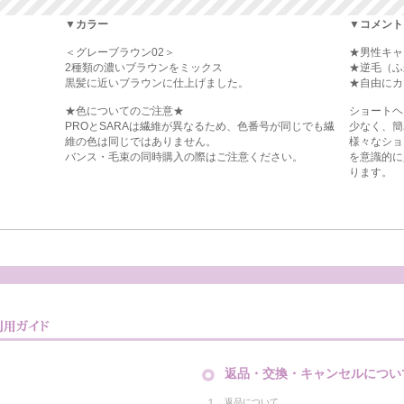
▼カラー
▼コメント
＜グレーブラウン02＞
★男性キャ
2種類の濃いブラウンをミックス
★逆毛（ふ
黒髪に近いブラウンに仕上げました。
★自由にカ
★色についてのご注意★
ショートヘ
PROとSARAは繊維が異なるため、色番号が同じでも繊
少なく、簡
維の色は同じではありません。
様々なショ
バンス・毛束の同時購入の際はご注意ください。
を意識的に
ります。
返品・交換・キャンセルについ
１．返品について