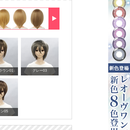
ラウン01
グレー03
ン05