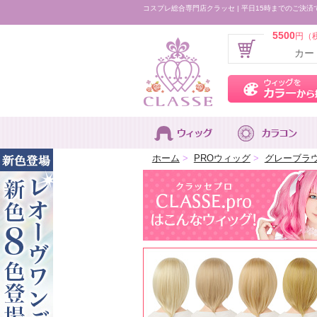
コスプレ総合専門店クラッセ | 平日15時までのご決済
5500
円（
カー
ホーム
>
PROウィッグ
>
グレーブラ