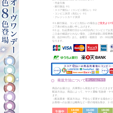
・代金引換
・銀行振込 ※1
・スコア後払い（コンビニ後払い）※2
・コンビニ決済（先払い）※1
・クレジットカード決済
※1.銀行振込、コンビニ先払いの場合は
ご注文より7
ご了承の程をお願い申し上げます。
※2.は、払込票発行日から14日以内にコンビニでお
ご入金の確認がとれない場合、ご請求金額に回収事務
回、合計891円）また、金曜日・祝前日 15：00
なります。
発送方法について
商品のお届けは、兵庫県から発送させていただきます
配送方法は、商品によって、ヤマト運輸 宅急便・ヤ
ます。
（配送業者・配送方法は、予告なく変更する場合がご
お客様へのお届けは離島など一部の地域を除き、1~