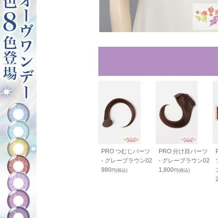
40cm - グレ
バンス80cm - グレ
PRO つむじパーツ
PRO 分け目パーツ
ラウン02
ーブラウン02
- グレーブラウン02
- グレーブラウン02
0
2,050
980
1,800
円(税込)
円(税込)
円(税込)
円(税込)