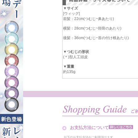
▼サイズ
[ウィッグ]
前髪：22cm(つむじ~鼻あたり)
横髪：28cm(つむじ~頬骨のあたり)
後髪：36cm(つむじ~首の付け根あたり)
▼つむじの形状
(＊)型人工頭皮
▼重量
約135g
お支払方法について
以下のお支払方法がご利用頂けます。