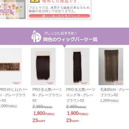
PRO 刈り上げパー
PRO 生え際パーツ
PRO 生え際パーツ
毛束60cm - グレー
ツ - グレーブラウ
N - グレーブラウン
ロング N - グレー
ブラウン02
ン02
02
ブラウン02
1,200
円(税込)
2,000
2,350
2,460
円(税込)
円(税込)
円(税込)
1,800
1,900
円(税込)
円(税込)
23
23
%OFF
%OFF