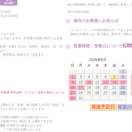
個人情報保護と管理に関して、継続的に見直し
2013/09/04改定
51現在)
14:51現在)
海外のお客様へお知らせ
・コンタクトレンズの海外発送は行っておりま
・海外のお客様には、処方箋をご提出頂く場合
っております。
付しておりますが、翌営業日以降の対応となる場
営業時間・営業日について
処理 休業】のため、金曜日・祝前日 15：00
ます。
、翌営業日に対応させて頂きます。
2026年8月
日
月
火
水
木
金
土
1
2
3
4
5
6
7
8
9
10
11
12
13
14
15
16
17
18
19
20
21
22
23
24
25
26
27
28
29
合は宅急便 基本送料・ネコポス 送料が無料となりま
30
31
関わらず、別途、遠方送料 1,320円（税込）を
発送予定日
発送の
下さいますようお願いいたします。
も基本送料が無料になる場合があります。
【全国275円（税込）】が選択できます。
運輸 宅急便での発送となります）
、ご了承の程をお願いたします。