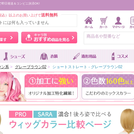
で即日発送＆コンビニ決済OK!
送料無料
税込）以上のお買い上げで
トには何も入っていません
ウィッグをカラーから探す
キャラ別おすすめ商品を
ウン系
>
グレーブラウン02
>
ショートストレート - グレーブラウン02