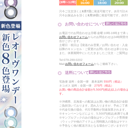
只今ご注文頂くと
8月7日
に発送可能です。(8月7日14:
只今お振込みを頂くと
8月10日
に発送可能です。(8月7日
お問い合わせについて
お電話でのお問合わせは月曜-金曜:10時-16時まで承
お問い合わせフォーム
からのお問合わせは24時間受
合がございます。
土曜日・祝日は【発送のみ営業／お問い合わせ・入金
以降のキャンセル・ご変更のお問い合わせは承りかね
また、休業期間中にいただきましたご注文・ご質問は
Tel:079-289-0202
Mail:
お問い合わせフォーム
からご連絡下さい。
送料について
宅急便 送料：全国一律 基本送料
550円（税込）
ネコポス 送料：全国一律
275円（税込）
お買い物の商品合計金額が5,500円(税込)以上の場
す。
※沖縄県、北海道への配送はお買い物の商品合計金額に
ご負担頂いております。恐れ入りますが、予めご了承
※代金引換の場合、代引手数料が別途加算されます。
※キャンペーンなどにより、5,500円(税込)未満で
※サンプルブックのみの場合はサンプルブック専用便
（ウィッグや他のアイテムと同時購入の場合はヤマト
※予告なく他の配送方法となる場合がございますので