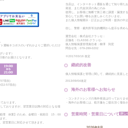
当店は、インターネット通販を通じて知り得たお
発送、また代金決済の為にのみ
使用し、お客様に無断で第三者に譲渡・漏洩す
安心してお買い物をお楽しみくださいませ。
また個人情報開示・訂正および利用・提供の中
但し、警察・裁判所等法的機関から提示を求め
運営会社：株式会社クラッセ：
店舗名：CLASSE-クラッセ-
。
個人情報保護管理責任者：柳澤 到宏
マト運輸ネコポスのいずれかよりご選択いただけ
問合せ先：079-289-0202
ざいます）
※2017/03/16 改定
2日後のお届けとなります。
継続的改善
個人情報保護と管理に関して、継続的に見直し
2013/09/04改定
57現在)
日2:57現在)
海外のお客様へお知らせ
・コンタクトレンズの海外発送は行っておりま
・海外のお客様には、処方箋をご提出頂く場合
っております。
付しておりますが、翌営業日以降の対応となる場
営業時間・営業日について
処理 休業】のため、金曜日・祝前日 15：00
ます。
、翌営業日に対応させて頂きます。
2026年8月