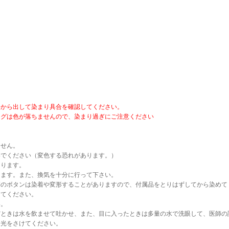
料から出して染まり具合を確認してください。
ッグは色が落ちませんので、染まり過ぎにご注意ください
ません。
いでください（変色する恐れがあります。）
あります。
します。また、換気を十分に行って下さい。
等のボタンは染着や変形することがありますので、付属品をとりはずしてから染めて
けてください。
い。
だときは水を飲ませて吐かせ、また、目に入ったときは多量の水で洗眼して、医師の
日光をさけてください。