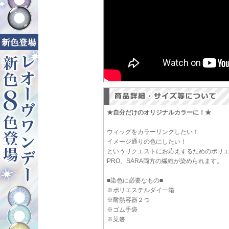
★自分だけのオリジナルカラーに！★
ウィッグをカラーリングしたい！
イメージ通りの色にしたい！
というリクエストにお応えするためのポリ
PRO、SARA両方の繊維が染められます。
■染色に必要なもの■
※ポリエステルダイ一箱
※耐熱容器２つ
※ゴム手袋
※菜箸