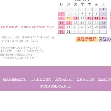
日
月
火
水
木
金
土
1
2
3
4
5
6
7
8
9
10
11
12
13
14
15
16
17
18
19
20
21
22
23
24
25
26
27
28
29
合は宅急便 基本送料・ネコポス 送料が無料となりま
30
31
関わらず、別途、遠方送料 1,320円（税込）を
発送予定日
発送の
下さいますようお願いいたします。
も基本送料が無料になる場合があります。
【全国275円（税込）】が選択できます。
運輸 宅急便での発送となります）
、ご了承の程をお願いたします。
個人情報保護方針
よくあるご質問
お問い合わせ
ご利用ガイド
返品につ