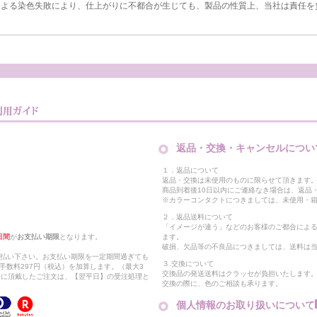
による染色失敗により、仕上がりに不都合が生じても、製品の性質上、当社は責任を
返品・交換・キャンセルについ
１．返品について
返品・交換は未使用のものに限らせて頂きます
商品到着後10日以内にご連絡なき場合は、返品
※カラーコンタクトにつきましては、未使用・箱
２．返品送料について
「イメージが違う」などのお客様のご都合によ
日間
が
お支払い期限
となります。
ます。
破損、欠品等の不良品につきましては、送料は
支払い下さい。お支払い期限を一定期間過ぎても
３.交換について
手数料297円（税込）を加算します。（最大3
交換品の発送送料はクラッセが負担いたします
以降に頂戴したご注文は、【翌平日】の受注処理と
交換の際に、色のご相談も承ります。
個人情報のお取り扱いについて