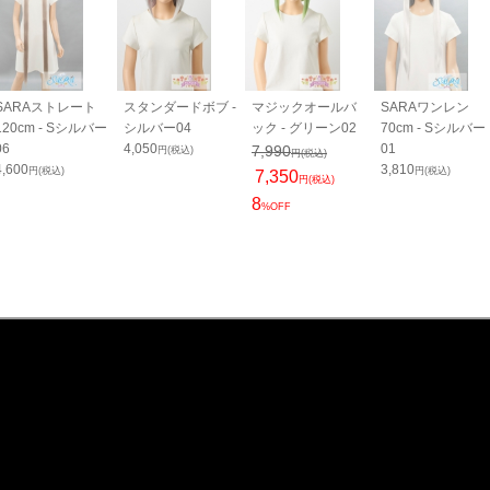
SARAストレート
スタンダードボブ -
マジックオールバ
SARAワンレン
120cm - Sシルバー
シルバー04
ック - グリーン02
70cm - Sシルバー
06
4,050
01
7,990
円(税込)
円(税込)
4,600
3,810
円(税込)
円(税込)
7,350
円(税込)
8
%OFF