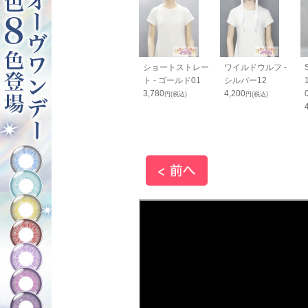
ッとスマホス
コニシ ボンド Ｇク
ショートストレー
ワイルドウルフ -
ップ 黒
リヤー 50ml（箱入
ト - ゴールド01
シルバー12
り）
3,780
4,200
円(税込)
円(税込)
円(税込)
660
円(税込)