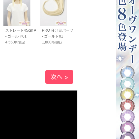
ストレート45cm A
PRO 分け目パーツ
バンス80cm - シル
SARA毛束80cm
- ゴールド01
- ゴールド01
バー12
グリーン09
4,550
1,800
2,050
1,200
円(税込)
円(税込)
円(税込)
円(税込)