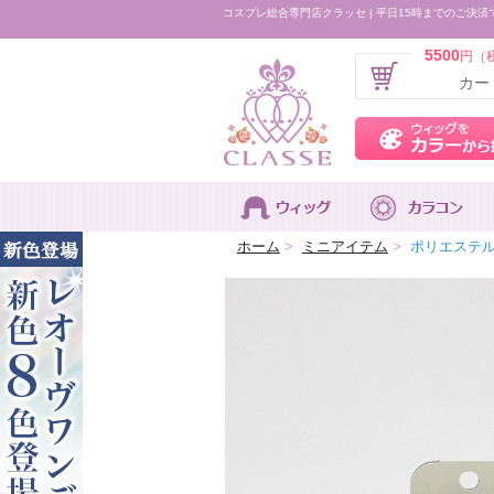
コスプレ総合専門店クラッセ | 平日15時までのご決済
5500
円（
カー
ホーム
>
ミニアイテム
>
ポリエステ