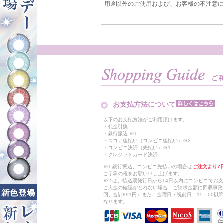
用途以外のご使用および、お客様の不注意
お支払方法について
以下のお支払方法がご利用頂けます。
・代金引換
・銀行振込 ※1
・スコア後払い（コンビニ後払い）※2
・コンビニ決済（先払い）※1
・クレジットカード決済
※1.銀行振込、コンビニ先払いの場合は
ご注文より7
ご了承の程をお願い申し上げます。
※2.は、払込票発行日から14日以内にコンビニでお
ご入金の確認がとれない場合、ご請求金額に回収事務
回、合計891円）また、金曜日・祝前日 15：00
なります。