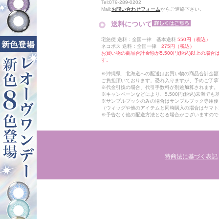
Tel:079-289-0202
Mail:
お問い合わせフォーム
からご連絡下さい。
送料について
宅急便 送料：全国一律 基本送料
550円（税込）
ネコポス 送料：全国一律
275円（税込）
お買い物の商品合計金額が5,500円(税込)以上の場
す。
※沖縄県、北海道への配送はお買い物の商品合計金額に
ご負担頂いております。恐れ入りますが、予めご了承
※代金引換の場合、代引手数料が別途加算されます。
※キャンペーンなどにより、5,500円(税込)未満で
※サンプルブックのみの場合はサンプルブック専用便
（ウィッグや他のアイテムと同時購入の場合はヤマト
※予告なく他の配送方法となる場合がございますので
特商法に基づく表記