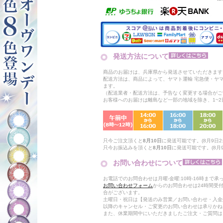
発送方法について
商品のお届けは、兵庫県から発送させていただきます
配送方法は、商品によって、ヤマト運輸 宅急便・ヤ
ます。
（配送業者・配送方法は、予告なく変更する場合がご
お客様へのお届けは離島など一部の地域を除き、1~
只今ご注文頂くと
8月10日
に発送可能です。(8月9日2:
只今お振込みを頂くと
8月10日
に発送可能です。(8月9
お問い合わせについて
お電話でのお問合わせは月曜-金曜:10時-16時まで承
お問い合わせフォーム
からのお問合わせは24時間受
合がございます。
土曜日・祝日は【発送のみ営業／お問い合わせ・入金
以降のキャンセル・ご変更のお問い合わせは承りかね
また、休業期間中にいただきましたご注文・ご質問は