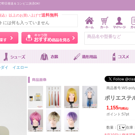
で即日発送＆コンビニ決済OK!
送料無料
税込）以上のお買い上げで
トには何も入っていません
ウィッグをカラーから探す
キャラ別おすすめ商品を
ルダイ イエロー
商品番号:WS-poly
ポリエステ
1,155
円(税込)
ポイント:57pt
数量：
在庫
8月10日に発送可能で