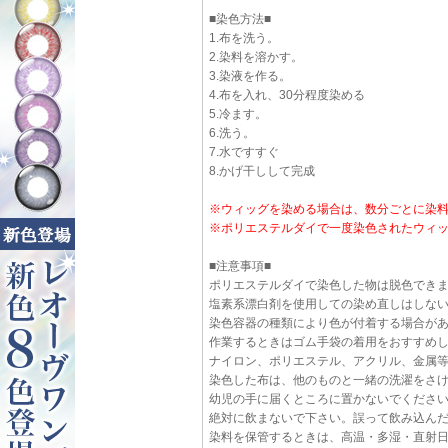
■染色方法■
1.布を洗う。
2.染料を溶かす。
3.染液を作る。
4.布を入れ、30分程度染める
5.冷ます。
6.洗う。
7.水ですすぐ
8.かげ干しして完成
※ウィッグを染める場合は、数分ごとに染
※ポリエステルダイで一度染色されたウィ
■注意事項■
ポリエステルダイで染色した物は脱色でき
塩素系漂白剤を使用しての染め直しはしな
染色容器の種類により色が付着する場合が
作業するときはゴム手袋の着用をおすすめ
ナイロン、ポリエステル、アクリル、金属
染色した布は、他のものと一緒の洗濯をさ
幼児の手に届くところに置かないでくださ
絶対に飲まないで下さい。誤って飲み込ん
染料を保管するときは、高温・多湿・直射