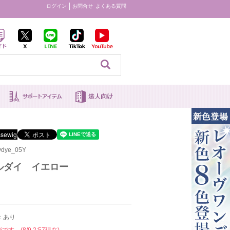
ログイン
お問合せ
よくある質問
見る
dye_05Y
ルダイ イエロー
：あり
す。(8/9 2:57現在)