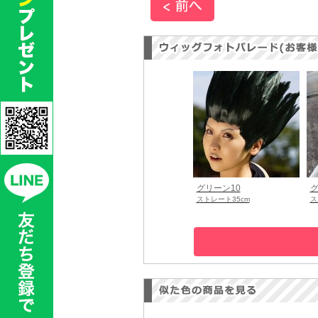
グリーン10
グ
ストレート35cm
ス