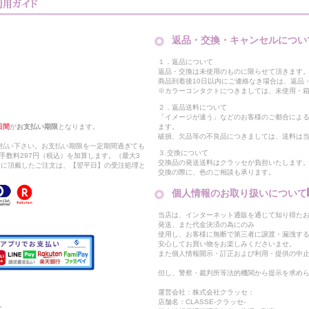
返品・交換・キャンセルについ
１．返品について
返品・交換は未使用のものに限らせて頂きます
商品到着後10日以内にご連絡なき場合は、返品
※カラーコンタクトにつきましては、未使用・箱
２．返品送料について
「イメージが違う」などのお客様のご都合によ
日間
が
お支払い期限
となります。
ます。
破損、欠品等の不良品につきましては、送料は
支払い下さい。お支払い期限を一定期間過ぎても
３.交換について
手数料297円（税込）を加算します。（最大3
交換品の発送送料はクラッセが負担いたします
以降に頂戴したご注文は、【翌平日】の受注処理と
交換の際に、色のご相談も承ります。
個人情報のお取り扱いについて
当店は、インターネット通販を通じて知り得たお
発送、また代金決済の為にのみ
使用し、お客様に無断で第三者に譲渡・漏洩す
安心してお買い物をお楽しみくださいませ。
また個人情報開示・訂正および利用・提供の中
但し、警察・裁判所等法的機関から提示を求め
運営会社：株式会社クラッセ：
店舗名：CLASSE-クラッセ-
。