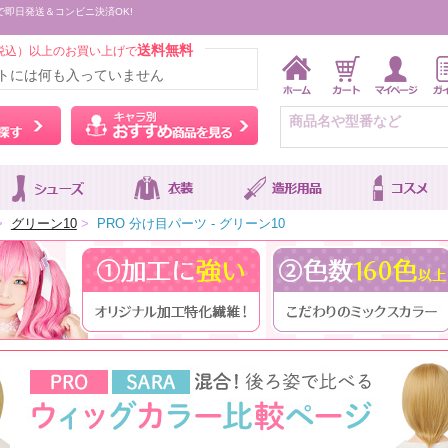
で即日発送＆コンビニ決済OK!
送料無料
税込）以上のお買い上げで
トには何も入っていません
ウィッグをカラーから探す
キャラ別おすすめ商品を
>
グリーン10
>
PRO 分け目パーツ - グリーン10