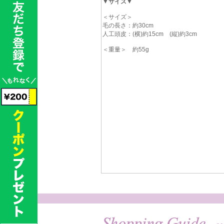
▼サイズ▼
＜サイズ＞
毛の長さ：約30cm
人工頭皮：(横)約15cm (縦)約3cm
＜重量＞ 約55g