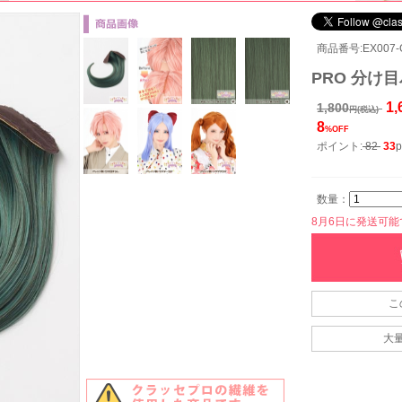
商品番号:EX007-
PRO 分け目
1,
1,800
円(税込)
8
%OFF
ポイント:
82
33
p
数量：
8月6日に発送可能です
こ
大