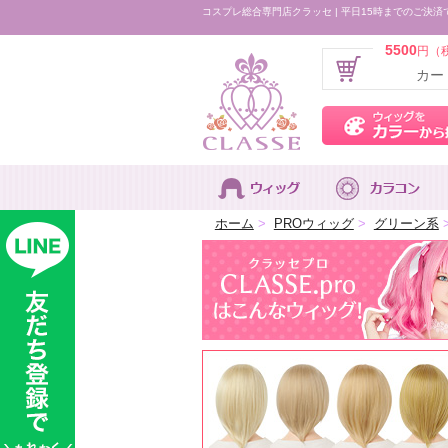
コスプレ総合専門店クラッセ | 平日15時までのご決済
5500
円（
カー
ホーム
>
PROウィッグ
>
グリーン系