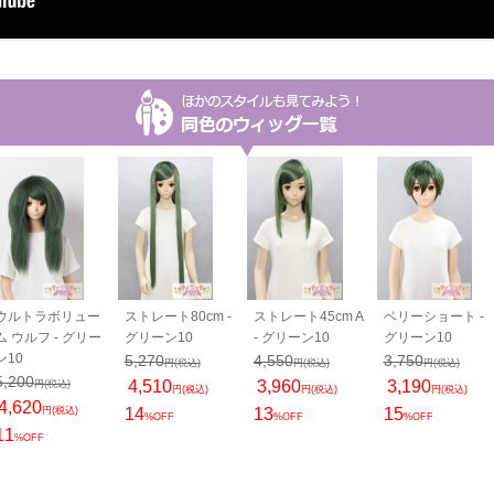
ウルトラボリュー
ストレート80cm -
ストレート45cm A
ベリーショート -
ム ウルフ - グリー
グリーン10
- グリーン10
グリーン10
ン10
5,270
4,550
3,750
円(税込)
円(税込)
円(税込)
5,200
4,510
3,960
3,190
円(税込)
円(税込)
円(税込)
円(税込)
4,620
円(税込)
14
13
15
%OFF
%OFF
%OFF
11
%OFF