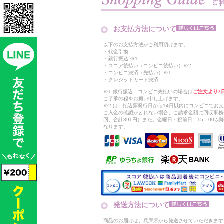
お支払方法について
以下のお支払方法がご利用頂けます。
・代金引換
・銀行振込 ※1
・スコア後払い（コンビニ後払い）※2
・コンビニ決済（先払い）※1
・クレジットカード決済
※1.銀行振込、コンビニ先払いの場合は
ご注文より7
ご了承の程をお願い申し上げます。
※2.は、払込票発行日から14日以内にコンビニでお
ご入金の確認がとれない場合、ご請求金額に回収事務
回、合計891円）また、金曜日・祝前日 15：00
なります。
発送方法について
商品のお届けは、兵庫県から発送させていただきます