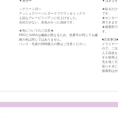
▼カラー
▼コメント
＜グリーン10＞
★貼るだけ
アッシュグリーンにダークブラウンをミックス
です。
上品なグレービリジアンに仕上げました。
★センター
光沢の少ない、灰色がかった深緑です。
用できます
★接着剤で
★色についてのご注意★
す。
PROとSARAは繊維が異なるため、色番号が同じでも繊
維の色は同じではありません。
■注意事項
バンス・毛束の同時購入の際はご注意ください。
ドライヤー
ので、ご注
人工頭皮を
すが使用上
毛を強く引
張りすぎに
接着剤は付