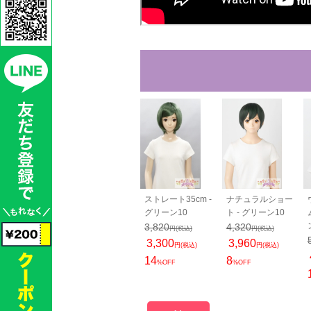
O 生え際パーツ
PRO 生え際パーツ
ストレート35cm -
ナチュラルショー
 グリーン10
ロング N - グリー
グリーン10
ト - グリーン10
ン10
50
3,820
4,320
円(税込)
円(税込)
円(税込)
2,460
00
3,300
3,960
円(税込)
円(税込)
円(税込)
円(税込)
1,900
円(税込)
14
8
OFF
%OFF
%OFF
23
%OFF