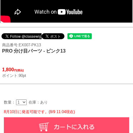
商品番号:EX007-PK13
PRO 分け目パーツ - ピンク13
1,800
円(税込)
ポイント:90pt
数量：
在庫：あり
8月10日に発送可能です。(8/9 11:04現在)