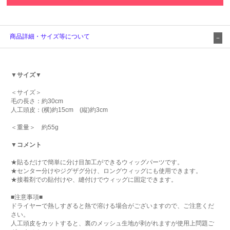
商品詳細・サイズ等について
▼サイズ▼
＜サイズ＞
毛の長さ：約30cm
人工頭皮：(横)約15cm (縦)約3cm
＜重量＞ 約55g
▼コメント
★貼るだけで簡単に分け目加工ができるウィッグパーツです。
★センター分けやジグザグ分け、ロングウィッグにも使用できます。
★接着剤での貼付けや、縫付けでウィッグに固定できます。
■注意事項■
ドライヤーで熱しすぎると熱で溶ける場合がございますので、ご注意くだ
さい。
人工頭皮をカットすると、裏のメッシュ生地が剥がれますが使用上問題ご