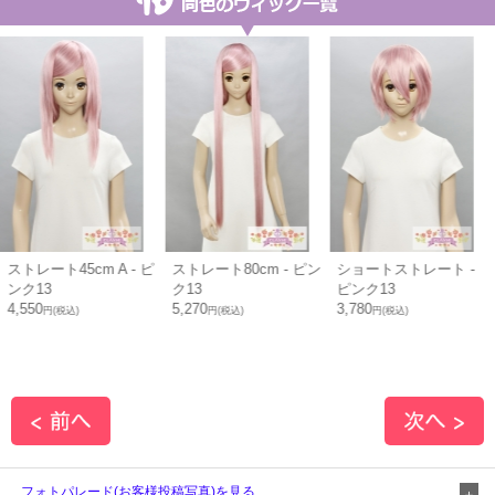
m A - ピ
ストレート80cm - ピン
ショートストレート -
レイヤーショー
ク13
ピンク13
ンク13
5,270
3,780
3,780
円(税込)
円(税込)
円(税込)
フォトパレード(お客様投稿写真)を見る