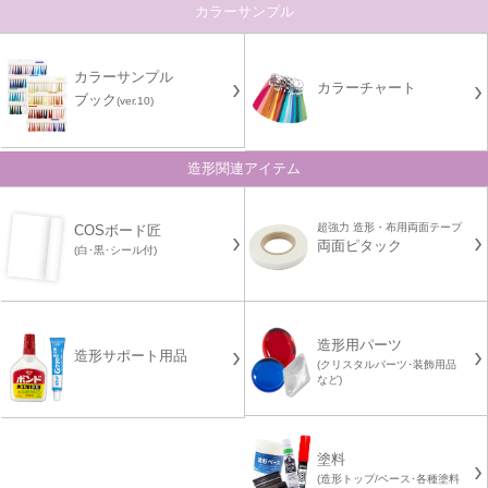
カラーサンプル
カラーサンプル
カラーチャート
ブック
(ver.10)
造形関連アイテム
超強力 造形・布用両面テープ
COSボード匠
両面ピタック
(白･黒･シール付)
造形用パーツ
造形サポート用品
(クリスタルパーツ･装飾用品
など)
塗料
(造形トップ/ベース･各種塗料