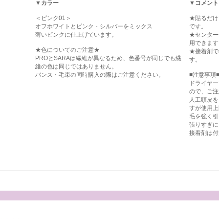
▼カラー
▼コメント
＜ピンク01＞
★貼るだけ
オフホワイトとピンク・シルバーをミックス
です。
薄いピンクに仕上げています。
★センター
用できます
★色についてのご注意★
★接着剤で
PROとSARAは繊維が異なるため、色番号が同じでも繊
す。
維の色は同じではありません。
バンス・毛束の同時購入の際はご注意ください。
■注意事項
ドライヤー
ので、ご注
人工頭皮を
すが使用上
毛を強く引
張りすぎに
接着剤は付