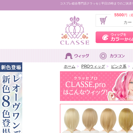
コスプレ総合専門店クラッセ | 平日15時までのご決済
5500
円（
カー
ホーム
>
PROウィッグ
>
ピンク系
>