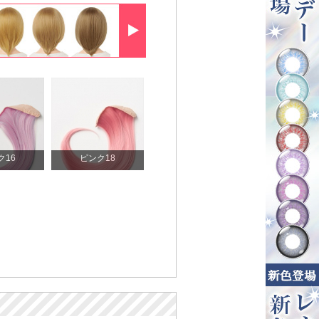
ク16
ピンク18