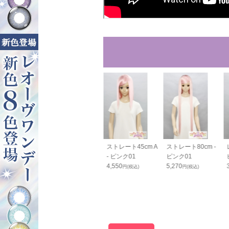
110cm - ピ
ストレート35cm -
ストレート45cm A
ストレート80cm -
01
ピンク01
- ピンク01
ピンク01
0
3,820
4,550
5,270
円(税込)
円(税込)
円(税込)
円(税込)