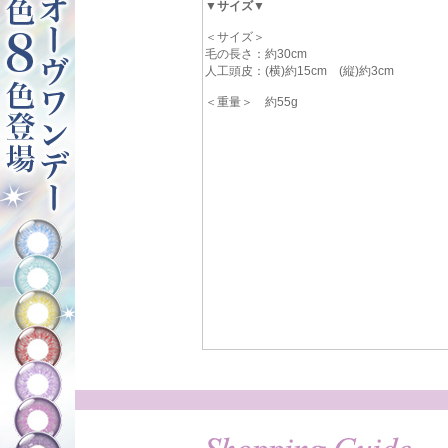
▼サイズ▼
＜サイズ＞
毛の長さ：約30cm
人工頭皮：(横)約15cm (縦)約3cm
＜重量＞ 約55g