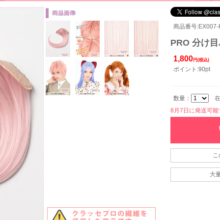
商品番号:EX007-
PRO 分け目
1,800
円(税込)
ポイント:90pt
数量：
在
8月7日に発送可能です
こ
大