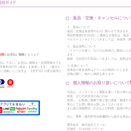
返品・交換・キャンセルについ
１．返品について
返品・交換は未使用のものに限らせて頂きます
商品到着後10日以内にご連絡なき場合は、返品
※カラーコンタクトにつきましては、未使用・箱
２．返品送料について
「イメージが違う」などのお客様のご都合によ
日間
が
お支払い期限
となります。
ます。
破損、欠品等の不良品につきましては、送料は
支払い下さい。お支払い期限を一定期間過ぎても
３.交換について
手数料297円（税込）を加算します。（最大3
交換品の発送送料はクラッセが負担いたします
以降に頂戴したご注文は、【翌平日】の受注処理と
交換の際に、色のご相談も承ります。
個人情報のお取り扱いについて
当店は、インターネット通販を通じて知り得たお
発送、また代金決済の為にのみ
使用し、お客様に無断で第三者に譲渡・漏洩す
安心してお買い物をお楽しみくださいませ。
また個人情報開示・訂正および利用・提供の中
但し、警察・裁判所等法的機関から提示を求め
運営会社：株式会社クラッセ：
店舗名：CLASSE-クラッセ-
。