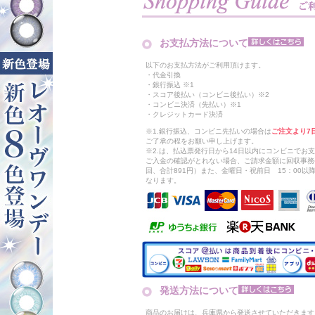
お支払方法について
以下のお支払方法がご利用頂けます。
・代金引換
・銀行振込 ※1
・スコア後払い（コンビニ後払い）※2
・コンビニ決済（先払い）※1
・クレジットカード決済
※1.銀行振込、コンビニ先払いの場合は
ご注文より7
ご了承の程をお願い申し上げます。
※2.は、払込票発行日から14日以内にコンビニでお
ご入金の確認がとれない場合、ご請求金額に回収事務
回、合計891円）また、金曜日・祝前日 15：00
なります。
発送方法について
商品のお届けは、兵庫県から発送させていただきます