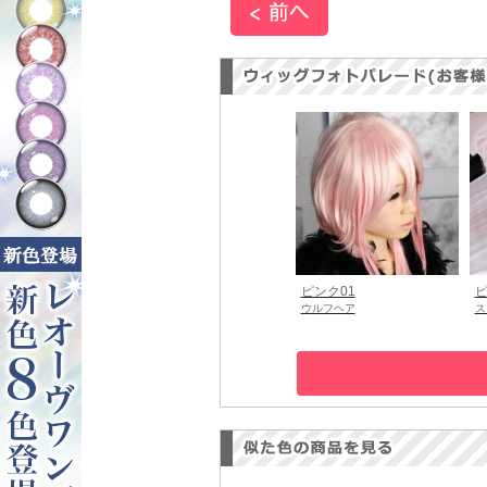
ピンク01
ピ
ウルフヘア
ス