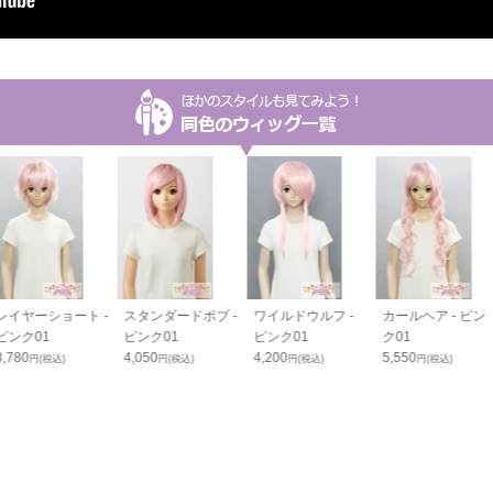
レイヤーショート -
スタンダードボブ -
ワイルドウルフ -
カールヘア - ピン
ピンク01
ピンク01
ピンク01
ク01
3,780
4,050
4,200
5,550
円(税込)
円(税込)
円(税込)
円(税込)