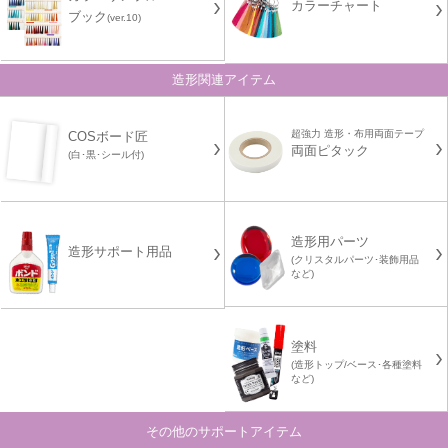
カラーチャート
ブック
(ver.10)
造形関連アイテム
超強力 造形・布用両面テープ
COSボード匠
両面ピタック
(白･黒･シール付)
造形用パーツ
造形サポート用品
(クリスタルパーツ･装飾用品
など)
塗料
(造形トップ/ベース･各種塗料
など)
その他のサポートアイテム