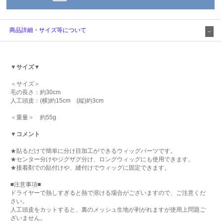
商品詳細・サイズ等について
▼サイズ▼
＜サイズ＞
毛の長さ：約30cm
人工頭皮：(横)約15cm (縦)約3cm
＜重量＞ 約55g
▼コメント
★貼るだけで簡単に分け目加工ができるウィッグパーツです。
★センター分けやジグザグ分け、ロングウィッグにも使用できます。
★接着剤での貼付けや、縫付けでウィッグに固定できます。
■注意事項■
ドライヤーで熱しすぎると熱で溶ける場合がございますので、ご注意くだ
さい。
人工頭皮をカットすると、裏のメッシュ生地が剥がれますが使用上問題ご
ざいません。