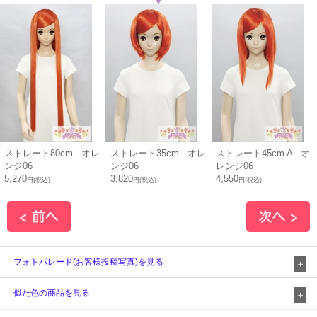
ストレート80cm - オレ
ストレート35cm - オレ
ストレート45cm A - オ
ンジ06
ンジ06
レンジ06
5,270
3,820
4,550
円(税込)
円(税込)
円(税込)
フォトパレード(お客様投稿写真)を見る
似た色の商品を見る