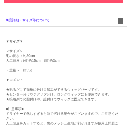
商品詳細・サイズ等について
▼サイズ▼
＜サイズ＞
毛の長さ：約30cm
人工頭皮：(横)約15cm (縦)約3cm
＜重量＞ 約55g
▼コメント
★貼るだけで簡単に分け目加工ができるウィッグパーツです。
★センター分けやジグザグ分け、ロングウィッグにも使用できます。
★接着剤での貼付けや、縫付けでウィッグに固定できます。
■注意事項■
ドライヤーで熱しすぎると熱で溶ける場合がございますので、ご注意くだ
さい。
人工頭皮をカットすると、裏のメッシュ生地が剥がれますが使用上問題ご