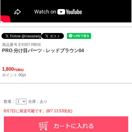
商品番号:EX007-RB04
PRO 分け目パーツ - レッドブラウン04
1,800
円(税込)
ポイント:90pt
数量：
在庫：あり
8月7日に発送可能です。(8/7 13:53現在)