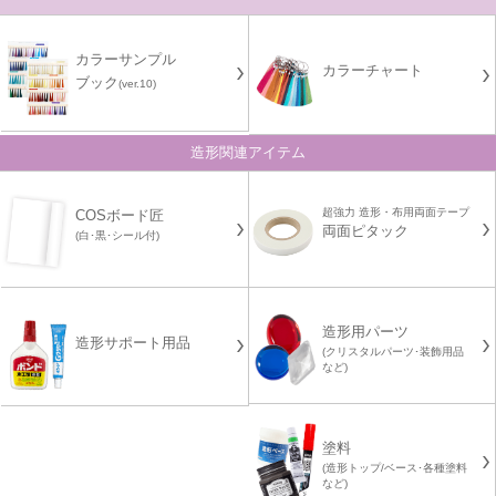
カラーサンプル
カラーチャート
ブック
(ver.10)
造形関連アイテム
超強力 造形・布用両面テープ
COSボード匠
両面ピタック
(白･黒･シール付)
造形用パーツ
造形サポート用品
(クリスタルパーツ･装飾用品
など)
塗料
(造形トップ/ベース･各種塗料
など)