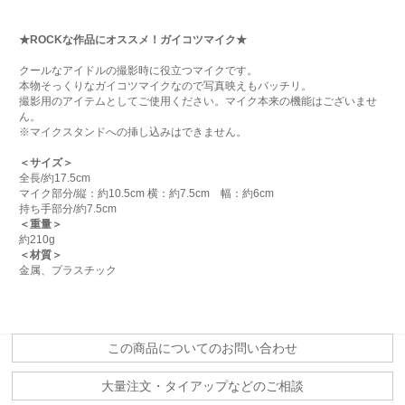
★ROCKな作品にオススメ！ガイコツマイク★
クールなアイドルの撮影時に役立つマイクです。
本物そっくりなガイコツマイクなので写真映えもバッチリ。
撮影用のアイテムとしてご使用ください。マイク本来の機能はございませ
ん。
※マイクスタンドへの挿し込みはできません。
＜サイズ＞
全長/約17.5cm
マイク部分/縦：約10.5cm 横：約7.5cm 幅：約6cm
持ち手部分/約7.5cm
＜重量＞
約210g
＜材質＞
金属、プラスチック
この商品についてのお問い合わせ
大量注文・タイアップなどのご相談