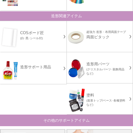
造形関連アイテム
超強力 造形・布用両面テープ
COSボード匠
両面ピタック
(白･黒･シール付)
造形用パーツ
造形サポート用品
(クリスタルパーツ･装飾用品
など)
塗料
(造形トップ/ベース･各種塗料
など)
その他のサポートアイテム