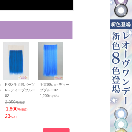
m
PRO 生え際パーツ
毛束60cm - ディー
毛束100cm - ディ
バンス40cm -
2
N - ディープブルー
プブルー02
ープブルー02
ープブルー02
02
1,200
1,400
1,800
円(税込)
円(税込)
円(税込)
2,350
円(税込)
1,800
円(税込)
23
%OFF