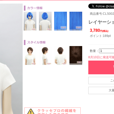
商品番号:CLS002
レイヤーショ
3,780
円(税込)
ポイント:189pt
数量：
8月10日に発送可能で
こ
大