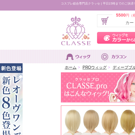
コスプレ総合専門店クラッセ | 平日15時までのご決済
5500
円（
カー
ホーム
>
PROウィッグ
>
ディープブ