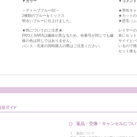
▼カラー
▼コメント
＜ディープブルー02＞
★男性キャ
2種類のブルーをミックス
★カットの
明るいブルーに仕上げました。
★逆毛（ふ
★色についてのご注意★
レイヤーの
PROとSARAは繊維が異なるため、色番号が同じでも繊
単にセット
維の色は同じではありません。
サイドとバ
バンス・毛束の同時購入の際はご注意ください。
いるので簡
セット後も
返品・交換・キャンセルについ
１．返品について