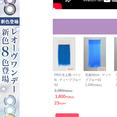
80cm - ディ
カールバンス80cm
PRO 生え際パーツ
毛束60cm - ディー
ブルー02
- ディープブルー02
N - ディープブルー
プブルー02
0
2,420
02
1,200
円(税込)
円(税込)
円(税込)
2,350
円(税込)
1,800
円(税込)
23
%OFF