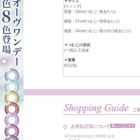
▼サイズ
[ウィッグ]
前髪：20cm(つむじ~鼻あたり)
横髪：27cm(つむじ~頬骨あたり)
後髪：34cm(つむじ~首の付け根あたり)
▼つむじの形状
(＊)型人工頭皮
▼重量
約115g
お支払方法について
以下のお支払方法がご利用頂けます。