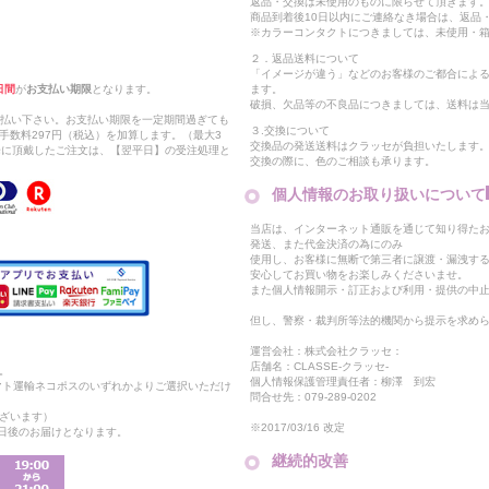
返品・交換は未使用のものに限らせて頂きます
商品到着後10日以内にご連絡なき場合は、返品
※カラーコンタクトにつきましては、未使用・箱
２．返品送料について
「イメージが違う」などのお客様のご都合によ
日間
が
お支払い期限
となります。
ます。
破損、欠品等の不良品につきましては、送料は
支払い下さい。お支払い期限を一定期間過ぎても
３.交換について
手数料297円（税込）を加算します。（最大3
交換品の発送送料はクラッセが負担いたします
以降に頂戴したご注文は、【翌平日】の受注処理と
交換の際に、色のご相談も承ります。
個人情報のお取り扱いについて
当店は、インターネット通販を通じて知り得たお
発送、また代金決済の為にのみ
使用し、お客様に無断で第三者に譲渡・漏洩す
安心してお買い物をお楽しみくださいませ。
また個人情報開示・訂正および利用・提供の中
但し、警察・裁判所等法的機関から提示を求め
運営会社：株式会社クラッセ：
店舗名：CLASSE-クラッセ-
。
個人情報保護管理責任者：柳澤 到宏
マト運輸ネコポスのいずれかよりご選択いただけ
問合せ先：079-289-0202
ざいます）
※2017/03/16 改定
2日後のお届けとなります。
継続的改善