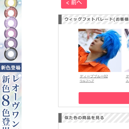
ディープブルー02
デ
ウルフヘア
ス