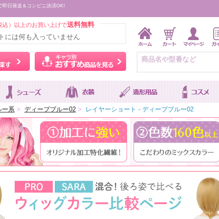
で即日発送＆コンビニ決済OK!
送料無料
税込）以上のお買い上げで
トには何も入っていません
ウィッグをカラーから探す
キャラ別おすすめ商品を
ルー系
>
ディープブルー02
>
レイヤーショート - ディープブルー02