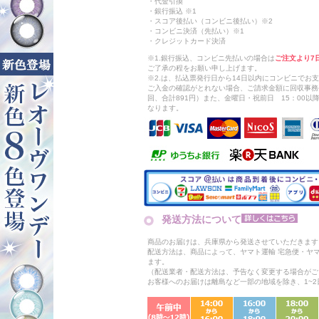
・代金引換
・銀行振込 ※1
・スコア後払い（コンビニ後払い）※2
・コンビニ決済（先払い）※1
・クレジットカード決済
※1.銀行振込、コンビニ先払いの場合は
ご注文より7
ご了承の程をお願い申し上げます。
※2.は、払込票発行日から14日以内にコンビニでお
ご入金の確認がとれない場合、ご請求金額に回収事務
回、合計891円）また、金曜日・祝前日 15：00
なります。
発送方法について
商品のお届けは、兵庫県から発送させていただきます
配送方法は、商品によって、ヤマト運輸 宅急便・ヤ
ます。
（配送業者・配送方法は、予告なく変更する場合がご
お客様へのお届けは離島など一部の地域を除き、1~