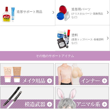
造形用パーツ
造形サポート用品
(クリスタルパーツ･装飾用品
など)
塗料
(造形トップ/ベース･各種塗料
など)
その他のサポートアイテム