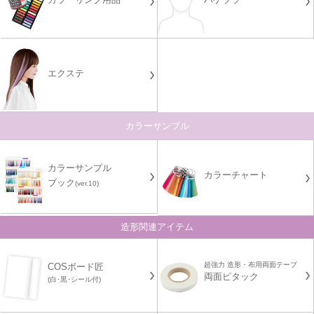
エクステ
カラーサンプル
カラーサンプル
カラーチャート
ブック
(ver.10)
造形関連アイテム
超強力 造形・布用両面テープ
COSボード匠
両面ピタック
(白･黒･シール付)