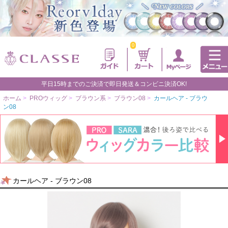
0
平日15時までのご決済で即日発送＆コンビニ決済OK!
ホーム
>
PROウィッグ
>
ブラウン系
>
ブラウン08
>
カールヘア - ブラウ
ン08
カールヘア - ブラウン08