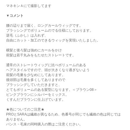
マネキンＡにて撮影してます
▼コメント
腰の辺りまで届く、ロングカールウィッグです。
ブラッシングでボリュームのでる仕様にしております。
逆毛（ふかし）は入れず、
自由にカット・加工のできるウィッグを実現いたしました。
横髪と後ろ髪は強めにカールをかけ
前髪は若干丸みをもたせたストレートです。
通常のストレートウィッグに比べボリュームのある
ヘアスタイルですので、頭が大きくなり過ぎないよう
前髪の毛量を少なめにしてあります。
後頭部は毛量を多くしてありますので
ブラッシングしていただきますと、
とてもボリュームのある髪型になります。＜ブラウン08＞
ピンクブラウンにシルバーをミックス。
くすんだブラウンに仕上げています。
★色についてのご注意★
PROとSARAは繊維が異なるため、色番号が同じでも繊維の色は同じでは
ありません。
バンス・毛束の同時購入の際はご注意ください。