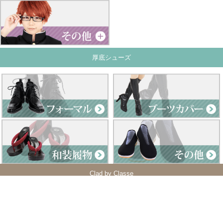
厚底シューズ
Clad by Classe