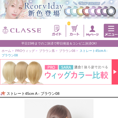
0
平日15時までのご決済で即日発送＆コンビニ決済OK!
ホーム
>
PROウィッグ
>
ブラウン系
>
ブラウン08
>
ストレート45cm A -
ブラウン08
ストレート45cm A - ブラウン08