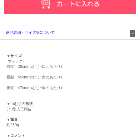
商品詳細・サイズ等について
▼サイズ
[ウィッグ]
前髪：28cm(つむじ~口元あたり)
横髪：45cm(つむじ~肩のあたり)
後髪：47cm(つむじ~胸のあたり)
▼つむじの形状
(＊)型人工頭皮
▼重量
約260g
▼コメント