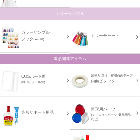
カラーサンプル
カラーサンプル
カラーチャート
ブック
(ver.10)
造形関連アイテム
超強力 造形・布用両面テープ
COSボード匠
両面ピタック
(白･黒･シール付)
造形用パーツ
造形サポート用品
(クリスタルパーツ･装飾用品
など)