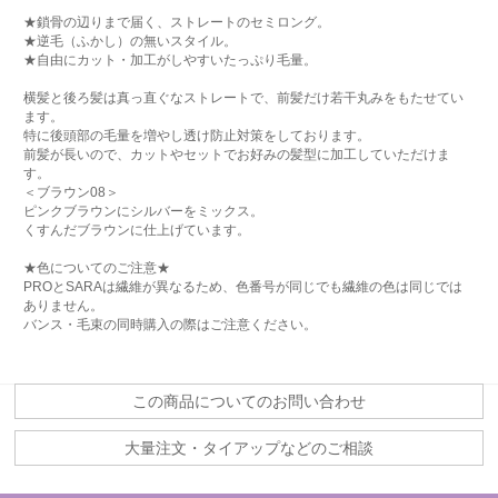
★鎖骨の辺りまで届く、ストレートのセミロング。
★逆毛（ふかし）の無いスタイル。
★自由にカット・加工がしやすいたっぷり毛量。
横髪と後ろ髪は真っ直ぐなストレートで、前髪だけ若干丸みをもたせてい
ます。
特に後頭部の毛量を増やし透け防止対策をしております。
前髪が長いので、カットやセットでお好みの髪型に加工していただけま
す。
＜ブラウン08＞
ピンクブラウンにシルバーをミックス。
くすんだブラウンに仕上げています。
★色についてのご注意★
PROとSARAは繊維が異なるため、色番号が同じでも繊維の色は同じでは
ありません。
バンス・毛束の同時購入の際はご注意ください。
この商品についてのお問い合わせ
大量注文・タイアップなどのご相談