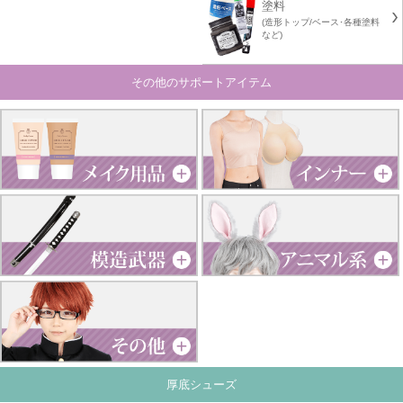
塗料
(造形トップ/ベース･各種塗料
など)
その他のサポートアイテム
厚底シューズ