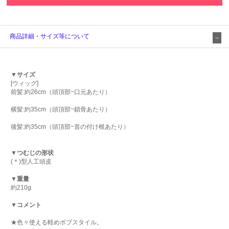
商品詳細・サイズ等について
▼サイズ
[ウィッグ]
前髪:約26cm（頭頂部~口元あたり）
横髪:約35cm（頭頂部~鎖骨あたり）
後髪:約35cm（頭頂部~首の付け根あたり）
▼つむじの形状
(＊)型人工頭皮
▼重量
約210g
▼コメント
★色々使える軽めボブスタイル。