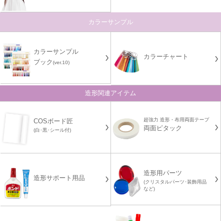
カラーサンプル
カラーサンプル
カラーチャート
ブック
(ver.10)
造形関連アイテム
超強力 造形・布用両面テープ
COSボード匠
両面ピタック
(白･黒･シール付)
造形用パーツ
造形サポート用品
(クリスタルパーツ･装飾用品
など)