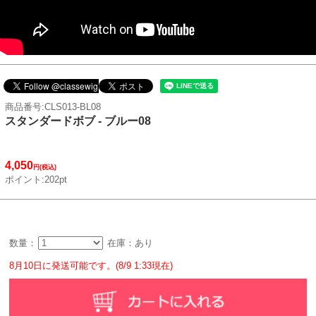
商品番号:CLS013-BL08
スタンダードボブ - ブルー08
4,050
円(税込)
ポイント:202pt
数量：
在庫：あり
8月10日に発送可能です。(8/9 1:33現在)