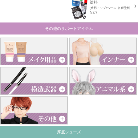
塗料
(造形トップ/ベース･各種塗料
など)
その他のサポートアイテム
厚底シューズ