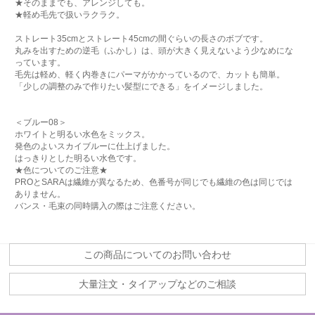
★そのままでも、アレンジしても。
★軽め毛先で扱いラクラク。
ストレート35cmとストレート45cmの間ぐらいの長さのボブです。
丸みを出すための逆毛（ふかし）は、頭が大きく見えないよう少なめにな
っています。
毛先は軽め、軽く内巻きにパーマがかかっているので、カットも簡単。
「少しの調整のみで作りたい髪型にできる」をイメージしました。
＜ブルー08＞
ホワイトと明るい水色をミックス。
発色のよいスカイブルーに仕上げました。
はっきりとした明るい水色です。
★色についてのご注意★
PROとSARAは繊維が異なるため、色番号が同じでも繊維の色は同じでは
ありません。
バンス・毛束の同時購入の際はご注意ください。
この商品についてのお問い合わせ
大量注文・タイアップなどのご相談