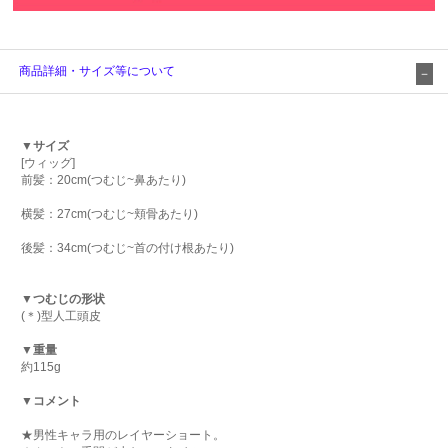
商品詳細・サイズ等について
▼サイズ
[ウィッグ]
前髪：20cm(つむじ~鼻あたり)
横髪：27cm(つむじ~頬骨あたり)
後髪：34cm(つむじ~首の付け根あたり)
▼つむじの形状
(＊)型人工頭皮
▼重量
約115g
▼コメント
★男性キャラ用のレイヤーショート。