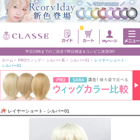
0
平日15時までのご決済で即日発送＆コンビニ決済OK!
ホーム
>
PROウィッグ
>
シルバー系
>
シルバー01
>
レイヤーショート -
シルバー01
レイヤーショート - シルバー01