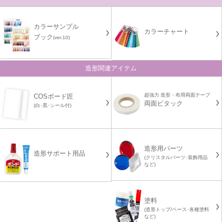
カラーサンプル
カラーチャート
ブック
(ver.10)
造形関連アイテム
超強力 造形・布用両面テープ
COSボード匠
両面ピタック
(白･黒･シール付)
造形用パーツ
造形サポート用品
(クリスタルパーツ･装飾用品
など)
塗料
(造形トップ/ベース･各種塗料
など)