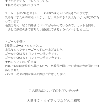
★そのままでも、アレンジしても。
★軽め毛先で扱いラクラク。
ストレート35cmとストレート45cmの間ぐらいの長さのボブです。
丸みを出すための逆毛（ふかし）は、頭が大きく見えないよう少なめにな
っています。
毛先は軽め、軽く内巻きにパーマがかかっているので、カットも簡単。
「少しの調整のみで作りたい髪型にできる」をイメージしました。
＜ゴールド08＞
3種類のゴールドをミックス。
上品なミルクティーゴールドに仕上げました。
ゴールド06よりもワントーン濃い色です。
ゴールド09よりもワントーン明るい色です。
★色についてのご注意★
PROとSARAは繊維が異なるため、色番号が同じでも繊維の色は同じでは
ありません。
バンス・毛束の同時購入の際はご注意ください。
この商品についてのお問い合わせ
大量注文・タイアップなどのご相談