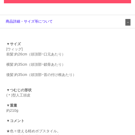
商品詳細・サイズ等について
▼サイズ
[ウィッグ]
前髪:約26cm（頭頂部~口元あたり）
横髪:約35cm（頭頂部~鎖骨あたり）
後髪:約35cm（頭頂部~首の付け根あたり）
▼つむじの形状
(＊)型人工頭皮
▼重量
約210g
▼コメント
★色々使える軽めボブスタイル。