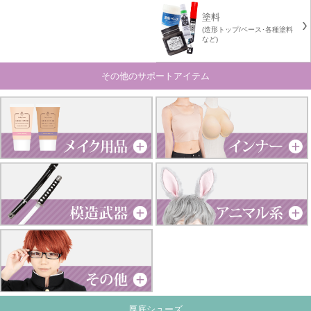
塗料
(造形トップ/ベース･各種塗料
など)
その他のサポートアイテム
厚底シューズ