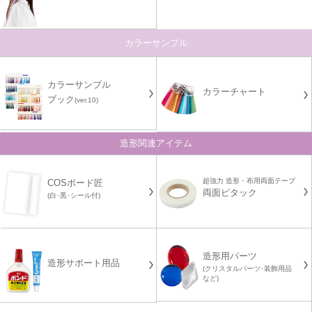
カラーサンプル
カラーサンプル
カラーチャート
ブック
(ver.10)
造形関連アイテム
超強力 造形・布用両面テープ
COSボード匠
両面ピタック
(白･黒･シール付)
造形用パーツ
造形サポート用品
(クリスタルパーツ･装飾用品
など)