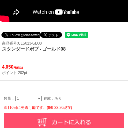
商品番号:CLS013-GD08
スタンダードボブ - ゴールド08
4,050
円(税込)
ポイント:202pt
数量：
在庫：あり
8月10日に発送可能です。(8/9 22:20現在)