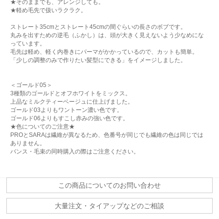
★そのままでも、アレンジしても。
★軽め毛先で扱いラクラク。
ストレート35cmとストレート45cmの間ぐらいの長さのボブです。
丸みを出すための逆毛（ふかし）は、頭が大きく見えないよう少なめにな
っています。
毛先は軽め、軽く内巻きにパーマがかかっているので、カットも簡単。
「少しの調整のみで作りたい髪型にできる」をイメージしました。
＜ゴールド05＞
3種類のゴールドとオフホワイトをミックス。
上品なミルクティーベージュに仕上げました。
ゴールド03よりもワントーン濃い色です。
ゴールド06よりもすこし赤みの強い色です。
★色についてのご注意★
PROとSARAは繊維が異なるため、色番号が同じでも繊維の色は同じでは
ありません。
バンス・毛束の同時購入の際はご注意ください。
この商品についてのお問い合わせ
大量注文・タイアップなどのご相談