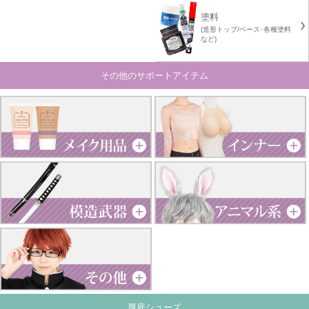
塗料
(造形トップ/ベース･各種塗料
など)
その他のサポートアイテム
厚底シューズ