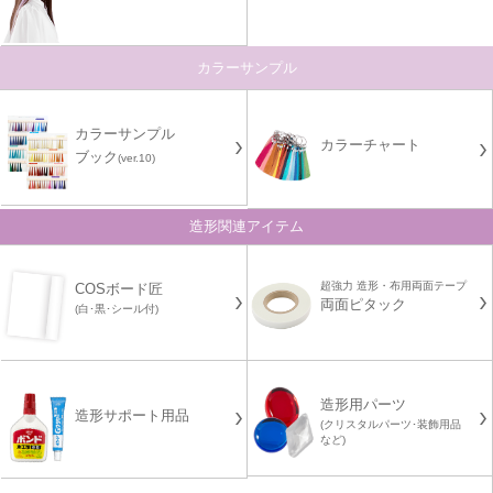
カラーサンプル
カラーサンプル
カラーチャート
ブック
(ver.10)
造形関連アイテム
超強力 造形・布用両面テープ
COSボード匠
両面ピタック
(白･黒･シール付)
造形用パーツ
造形サポート用品
(クリスタルパーツ･装飾用品
など)