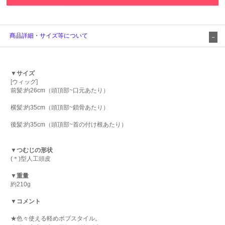
商品詳細・サイズ等について
▼サイズ
[ウィッグ]
前髪:約26cm（頭頂部~口元あたり）
横髪:約35cm（頭頂部~鎖骨あたり）
後髪:約35cm（頭頂部~首の付け根あたり）
▼つむじの形状
(＊)型人工頭皮
▼重量
約210g
▼コメント
★色々使える軽めボブスタイル。