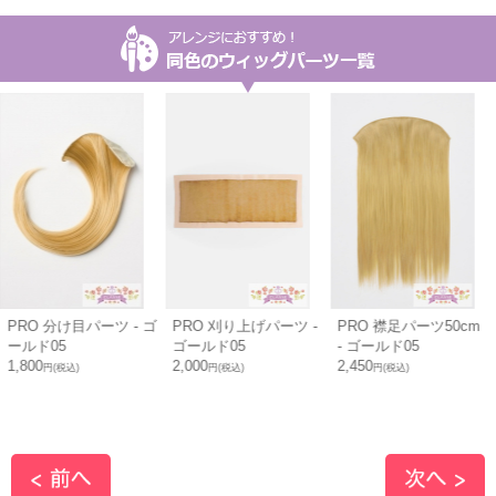
RO 分け目パーツ - ゴ
PRO 刈り上げパーツ -
PRO 襟足パーツ50cm
P
ールド05
ゴールド05
- ゴールド05
,800
2,000
2,450
2
円(税込)
円(税込)
円(税込)
(
2