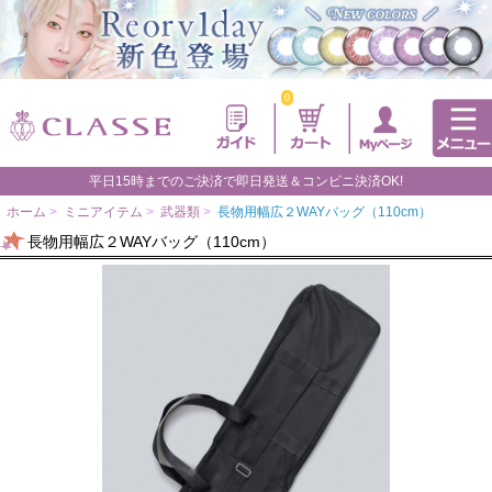
0
平日15時までのご決済で即日発送＆コンビニ決済OK!
ホーム
>
ミニアイテム
>
武器類
>
長物用幅広２WAYバッグ（110cm）
長物用幅広２WAYバッグ（110cm）