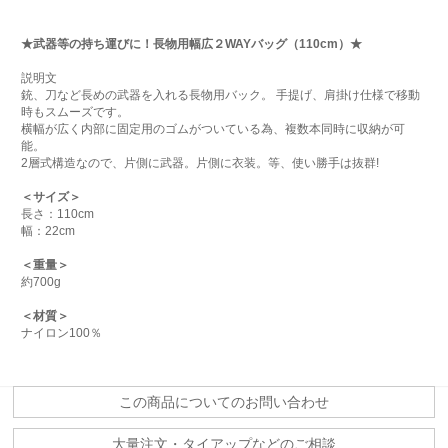
★武器等の持ち運びに！長物用幅広２WAYバッグ（110cm）★
説明文
銃、刀など長めの武器を入れる長物用バック。 手提げ、肩掛け仕様で移動
時もスムーズです。
横幅が広く内部に固定用のゴムがついている為、複数本同時に収納が可
能。
2層式構造なので、片側に武器。片側に衣装。等、使い勝手は抜群!
＜サイズ＞
長さ：110cm
幅：22cm
＜重量＞
約700g
＜材質＞
ナイロン100％
この商品についてのお問い合わせ
大量注文・タイアップなどのご相談