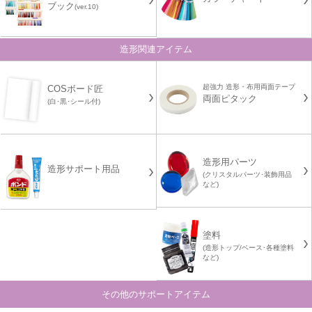
ブック
(ver.10)
造形関連アイテム
超強力 造形・布用両面テープ
COSボード匠
両面ピタック
(白･黒･シール付)
造形用パーツ
造形サポート用品
(クリスタルパーツ･装飾用品
など)
塗料
(造形トップ/ベース･各種塗料
など)
その他のサポートアイテム