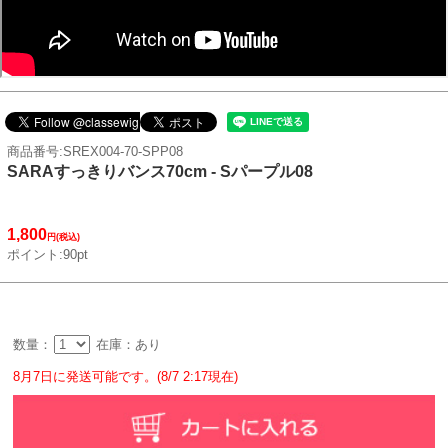
商品番号:SREX004-70-SPP08
SARAすっきりバンス70cm - Sパープル08
1,800
円(税込)
ポイント:90pt
数量：
在庫：あり
8月7日に発送可能です。(8/7 2:17現在)