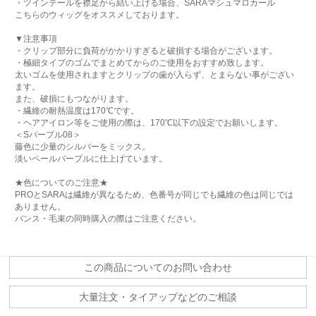
・ツインテールを襟足から結い上げる場合、SARAマシュマロカール
こちらのウィッグをオススメしております。
▼注意事項
・クリップ部分に負荷がかかりすぎると破損する場合がございます。
・極細タイプのゴムでまとめてからのご使用をおすすめ致します。
太いゴムを使用されますとクリップの歯が入らず、とまらない事がござい
ます。
また、破損にもつながります。
・繊維の耐熱温度は170℃です。
・ヘアアイロン等をご使用の際は、170℃以下の設定でお願いします。
＜Sパープル08＞
藤色に少量のシルバーをミックス。
淡いペールパープルに仕上げています。
★色についてのご注意★
PROとSARAは繊維が異なるため、色番号が同じでも繊維の色は同じでは
ありません。
バンス・毛束の同時購入の際はご注意ください。
この商品についてのお問い合わせ
大量注文・タイアップなどのご相談