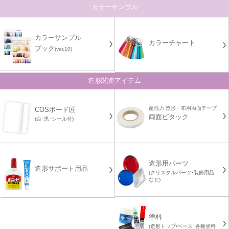
カラーサンプル
カラーサンプル
カラーチャート
ブック
(ver.10)
造形関連アイテム
超強力 造形・布用両面テープ
COSボード匠
両面ピタック
(白･黒･シール付)
造形用パーツ
造形サポート用品
(クリスタルパーツ･装飾用品
など)
塗料
(造形トップ/ベース･各種塗料