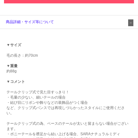
商品詳細・サイズ等について
▼サイズ
毛の長さ：約70cm
▼重量
約88g
▼コメント
テールクリップ式で見た目すっきり！
・毛量の少ない、細いテールの場合
・結び目にリボンや飾りなどの装飾品がつく場合
など、クリップ式バンスでは再現しづらかったスタイルにご使用くださ
い。
テールクリップ式の為、ベースのテールが太いと留まらない場合がござい
ます。
・ポニーテールを襟足から結い上げる場合、SARAナチュラルミディ