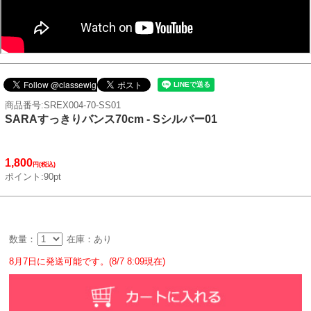
商品番号:SREX004-70-SS01
SARAすっきりバンス70cm - Sシルバー01
1,800
円(税込)
ポイント:90pt
数量：
在庫：あり
8月7日に発送可能です。(8/7 8:09現在)