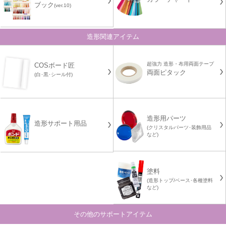
ブック
(ver.10)
造形関連アイテム
超強力 造形・布用両面テープ
COSボード匠
両面ピタック
(白･黒･シール付)
造形用パーツ
造形サポート用品
(クリスタルパーツ･装飾用品
など)
塗料
(造形トップ/ベース･各種塗料
など)
その他のサポートアイテム