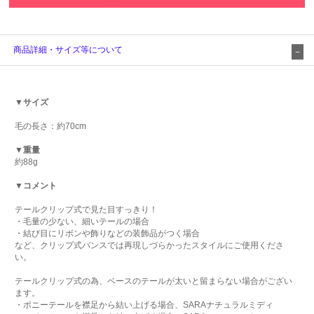
商品詳細・サイズ等について
▼サイズ
毛の長さ：約70cm
▼重量
約88g
▼コメント
テールクリップ式で見た目すっきり！
・毛量の少ない、細いテールの場合
・結び目にリボンや飾りなどの装飾品がつく場合
など、クリップ式バンスでは再現しづらかったスタイルにご使用くださ
い。
テールクリップ式の為、ベースのテールが太いと留まらない場合がござい
ます。
・ポニーテールを襟足から結い上げる場合、SARAナチュラルミディ