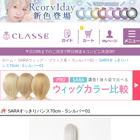
0
平日15時までのご決済で即日発送＆コンビニ決済OK!
ホーム
>
SARAウィッグ
>
ブラック系
>
Sシルバー01
>
SARAすっきりバ
ンス70cm - Sシルバー01
SARAすっきりバンス70cm - Sシルバー01