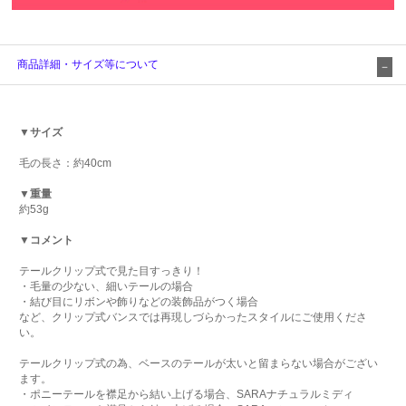
商品詳細・サイズ等について
▼サイズ
毛の長さ：約40cm
▼重量
約53g
▼コメント
テールクリップ式で見た目すっきり！
・毛量の少ない、細いテールの場合
・結び目にリボンや飾りなどの装飾品がつく場合
など、クリップ式バンスでは再現しづらかったスタイルにご使用くださ
い。
テールクリップ式の為、ベースのテールが太いと留まらない場合がござい
ます。
・ポニーテールを襟足から結い上げる場合、SARAナチュラルミディ