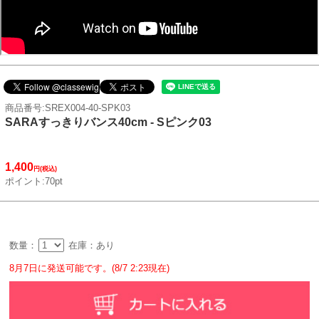
商品番号:SREX004-40-SPK03
SARAすっきりバンス40cm - Sピンク03
1,400
円(税込)
ポイント:70pt
数量：
在庫：あり
8月7日に発送可能です。(8/7 2:23現在)