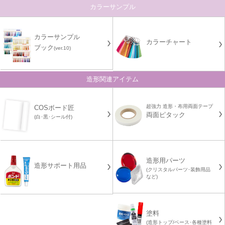
カラーサンプル
カラーサンプル
カラーチャート
ブック
(ver.10)
造形関連アイテム
超強力 造形・布用両面テープ
COSボード匠
両面ピタック
(白･黒･シール付)
造形用パーツ
造形サポート用品
(クリスタルパーツ･装飾用品
など)
塗料
(造形トップ/ベース･各種塗料