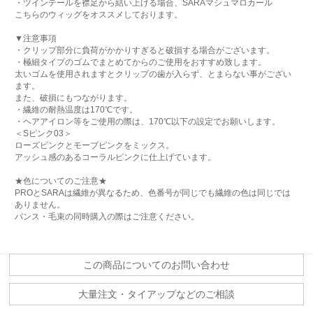
・ツインテールを襟足から結い上げる場合、SARAマシュマロカール
こちらのウィッグをオススメしております。
▼注意事項
・クリップ部分に負荷がかかりすぎると破損する場合がございます。
・極細タイプのゴムでまとめてからのご使用をおすすめ致します。
太いゴムを使用されますとクリップの歯が入らず、とまらない事がござい
ます。
また、破損にもつながります。
・繊維の耐熱温度は170℃です。
・ヘアアイロン等をご使用の際は、170℃以下の設定でお願いします。
＜Sピンク03＞
ローズピンクとモーブピンクをミックス。
アッシュ感のあるコーラルピンクに仕上げています。
★色についてのご注意★
PROとSARAは繊維が異なるため、色番号が同じでも繊維の色は同じでは
ありません。
バンス・毛束の同時購入の際はご注意ください。
この商品についてのお問い合わせ
大量注文・タイアップなどのご相談