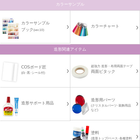
カラーサンプル
カラーサンプル
カラーチャート
ブック
(ver.10)
造形関連アイテム
超強力 造形・布用両面テープ
COSボード匠
両面ピタック
(白･黒･シール付)
造形用パーツ
造形サポート用品
(クリスタルパーツ･装飾用品
など)
塗料
(造形トップ/ベース･各種塗料