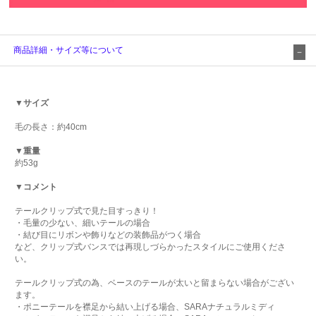
商品詳細・サイズ等について
▼サイズ
毛の長さ：約40cm
▼重量
約53g
▼コメント
テールクリップ式で見た目すっきり！
・毛量の少ない、細いテールの場合
・結び目にリボンや飾りなどの装飾品がつく場合
など、クリップ式バンスでは再現しづらかったスタイルにご使用くださ
い。
テールクリップ式の為、ベースのテールが太いと留まらない場合がござい
ます。
・ポニーテールを襟足から結い上げる場合、SARAナチュラルミディ