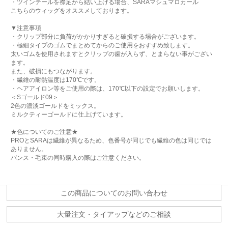
・ツインテールを襟足から結い上げる場合、SARAマシュマロカール
こちらのウィッグをオススメしております。
▼注意事項
・クリップ部分に負荷がかかりすぎると破損する場合がございます。
・極細タイプのゴムでまとめてからのご使用をおすすめ致します。
太いゴムを使用されますとクリップの歯が入らず、とまらない事がござい
ます。
また、破損にもつながります。
・繊維の耐熱温度は170℃です。
・ヘアアイロン等をご使用の際は、170℃以下の設定でお願いします。
＜Sゴールド09＞
2色の濃淡ゴールドをミックス。
ミルクティーゴールドに仕上げています。
★色についてのご注意★
PROとSARAは繊維が異なるため、色番号が同じでも繊維の色は同じでは
ありません。
バンス・毛束の同時購入の際はご注意ください。
この商品についてのお問い合わせ
大量注文・タイアップなどのご相談