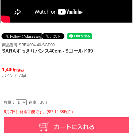
商品番号:SREX004-40-SGD09
SARAすっきりバンス40cm - Sゴールド09
1,400
円(税込)
ポイント:70pt
数量：
在庫：あり
8月7日に発送可能です。(8/7 12:38現在)