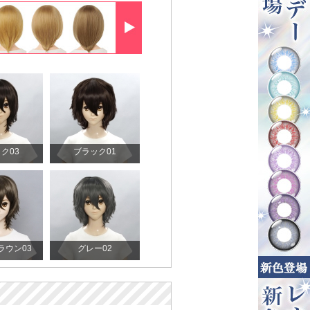
ク03
ブラック01
ラウン03
グレー02