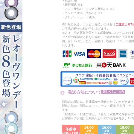
・代金引換
・銀行振込 ※1
・スコア後払い（コンビニ後払い）※2
・コンビニ決済（先払い）※1
・クレジットカード決済
※1.銀行振込、コンビニ先払いの場合は
ご注文より7
ご了承の程をお願い申し上げます。
※2.は、払込票発行日から14日以内にコンビニでお
ご入金の確認がとれない場合、ご請求金額に回収事務
回、合計891円）また、金曜日・祝前日 15：00
なります。
発送方法について
商品のお届けは、兵庫県から発送させていただきます
配送方法は、商品によって、ヤマト運輸 宅急便・ヤ
ます。
（配送業者・配送方法は、予告なく変更する場合がご
お客様へのお届けは離島など一部の地域を除き、1~