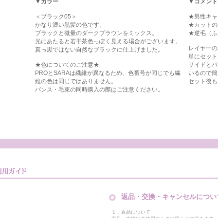
▼カラー
▼コメント
＜ブラック05＞
★男性キャ
かなり濃い黒髪の色です。
★カットの
ブラックと微量のダークブラウンをミックス。
★逆毛（ふ
光にあたると若干茶色っぽく見える場合がございます。
レイヤーの
真っ黒ではない自然なブラックに仕上げました。
単にセット
★色についてのご注意★
サイドとバ
PROとSARAは繊維が異なるため、色番号が同じでも繊
いるので簡
維の色は同じではありません。
セット後も
バンス・毛束の同時購入の際はご注意ください。
返品・交換・キャンセルについ
１．返品について