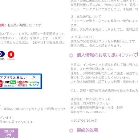
返品・交換は未使用のものに限らせて頂きます
商品到着後10日以内にご連絡なき場合は、返品
※カラーコンタクトにつきましては、未使用・箱
２．返品送料について
「イメージが違う」などのお客様のご都合によ
日間
が
お支払い期限
となります。
ます。
破損、欠品等の不良品につきましては、送料は
支払い下さい。お支払い期限を一定期間過ぎても
３.交換について
手数料297円（税込）を加算します。（最大3
交換品の発送送料はクラッセが負担いたします
以降に頂戴したご注文は、【翌平日】の受注処理と
交換の際に、色のご相談も承ります。
個人情報のお取り扱いについて
当店は、インターネット通販を通じて知り得たお
発送、また代金決済の為にのみ
使用し、お客様に無断で第三者に譲渡・漏洩す
安心してお買い物をお楽しみくださいませ。
また個人情報開示・訂正および利用・提供の中
但し、警察・裁判所等法的機関から提示を求め
運営会社：株式会社クラッセ：
店舗名：CLASSE-クラッセ-
。
個人情報保護管理責任者：柳澤 到宏
マト運輸ネコポスのいずれかよりご選択いただけ
問合せ先：079-289-0202
ざいます）
※2017/03/16 改定
2日後のお届けとなります。
継続的改善