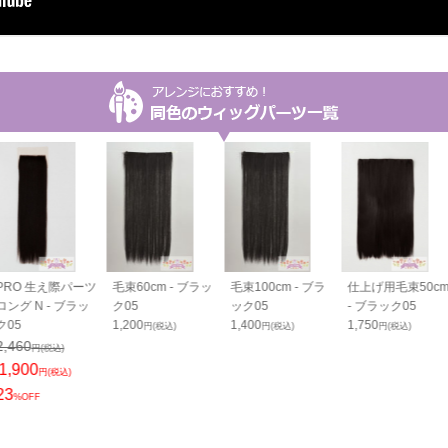
PRO 生え際パーツ
毛束60cm - ブラッ
毛束100cm - ブラ
仕上げ用毛束50c
ロング N - ブラッ
ク05
ック05
- ブラック05
ク05
1,200
1,400
1,750
円(税込)
円(税込)
円(税込)
2,460
円(税込)
1,900
円(税込)
23
%OFF