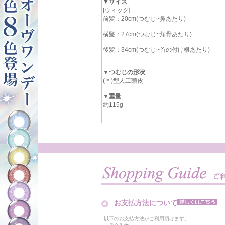
▼サイズ
[ウィッグ]
前髪：20cm(つむじ~鼻あたり)
横髪：27cm(つむじ~頬骨あたり)
後髪：34cm(つむじ~首の付け根あたり)
▼つむじの形状
(＊)型人工頭皮
▼重量
約115g
お支払方法について
以下のお支払方法がご利用頂けます。