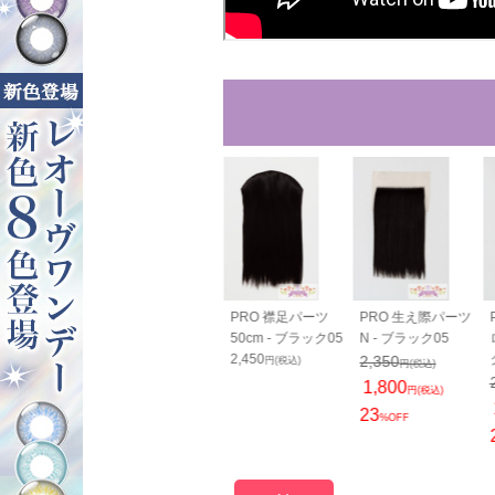
O 分け目パーツ
PRO 刈り上げパー
PRO 襟足パーツ
PRO 生え際パーツ
ラック05
ツ - ブラック05
50cm - ブラック05
N - ブラック05
0
2,000
2,450
2,350
円(税込)
円(税込)
円(税込)
円(税込)
1,800
円(税込)
23
%OFF