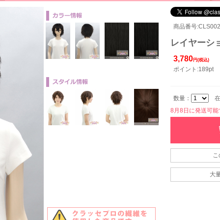
商品番号:CLS002
レイヤーショ
3,780
円(税込)
ポイント:189pt
数量：
在
8月8日に発送可能です
こ
大