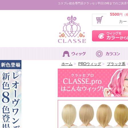
コスプレ総合専門店クラッセ | 平日15時までのご決済
5500
円（
カー
ホーム
>
PROウィッグ
>
ブラック系