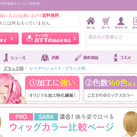
で即日発送＆コンビニ決済OK!
送料無料
税込）以上のお買い上げで
トには何も入っていません
ウィッグをカラーから探す
キャラ別おすすめ商品を
>
ブラック05
>
レイヤーショート - ブラック05