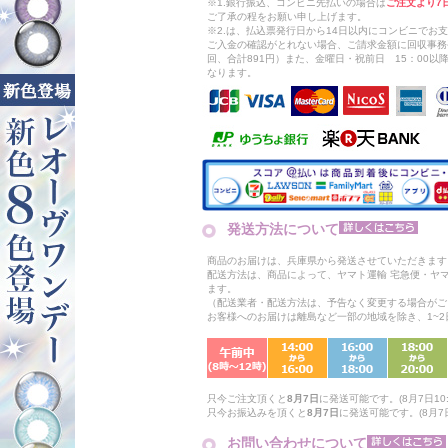
※1.銀行振込、コンビニ先払いの場合は
ご注文より7
ご了承の程をお願い申し上げます。
※2.は、払込票発行日から14日以内にコンビニでお
ご入金の確認がとれない場合、ご請求金額に回収事務
回、合計891円）また、金曜日・祝前日 15：00
なります。
発送方法について
商品のお届けは、兵庫県から発送させていただきます
配送方法は、商品によって、ヤマト運輸 宅急便・ヤ
ます。
（配送業者・配送方法は、予告なく変更する場合がご
お客様へのお届けは離島など一部の地域を除き、1~
只今ご注文頂くと
8月7日
に発送可能です。(8月7日10:
只今お振込みを頂くと
8月7日
に発送可能です。(8月7日
お問い合わせについて