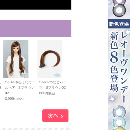
ミ
SARAゆるふわカー
SARA つむじパー
SARA毛束80cm - S
SARAバンス7
2
ルヘア - Sブラウン
ツ - Sブラウン02
ブラウン02
- Sブラウン02
02
880
1,200
1,750
円(税込)
円(税込)
円(税込)
3,950
円(税込)