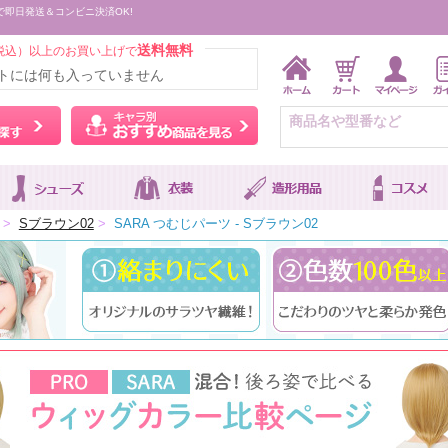
で即日発送＆コンビニ決済OK!
送料無料
税込）以上のお買い上げで
トには何も入っていません
ウィッグをカラーから探す
キャラ別おすすめ商品を
>
Sブラウン02
>
SARA つむじパーツ - Sブラウン02