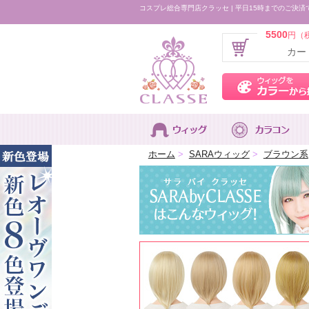
コスプレ総合専門店クラッセ | 平日15時までのご決済
5500
円（
カー
ホーム
>
SARAウィッグ
>
ブラウン系