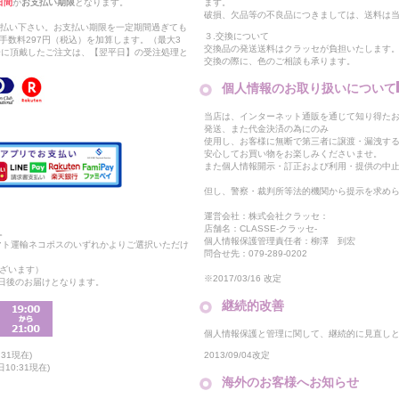
日間
が
お支払い期限
となります。
ます。
破損、欠品等の不良品につきましては、送料は
支払い下さい。お支払い期限を一定期間過ぎても
３.交換について
手数料297円（税込）を加算します。（最大3
交換品の発送送料はクラッセが負担いたします
以降に頂戴したご注文は、【翌平日】の受注処理と
交換の際に、色のご相談も承ります。
個人情報のお取り扱いについて
当店は、インターネット通販を通じて知り得たお
発送、また代金決済の為にのみ
使用し、お客様に無断で第三者に譲渡・漏洩す
安心してお買い物をお楽しみくださいませ。
また個人情報開示・訂正および利用・提供の中
但し、警察・裁判所等法的機関から提示を求め
運営会社：株式会社クラッセ：
店舗名：CLASSE-クラッセ-
。
個人情報保護管理責任者：柳澤 到宏
マト運輸ネコポスのいずれかよりご選択いただけ
問合せ先：079-289-0202
ざいます）
※2017/03/16 改定
2日後のお届けとなります。
継続的改善
個人情報保護と管理に関して、継続的に見直し
2013/09/04改定
31現在)
10:31現在)
海外のお客様へお知らせ