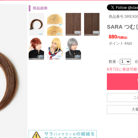
商品番号:SREX00
SARA つむ
880
円(税込)
ポイント:44pt
数量：
在
8月7日に発送可能です
こ
大