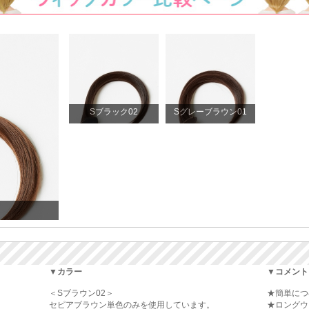
Sブラック02
Sグレーブラウン01
▼カラー
▼コメント
＜Sブラウン02＞
★簡単につ
セピアブラウン単色のみを使用しています。
★ロングウ