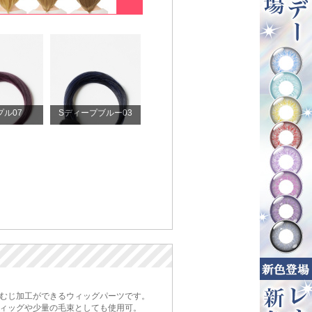
プル07
Sディープブルー03
むじ加工ができるウィッグパーツです。
ィッグや少量の毛束としても使用可。