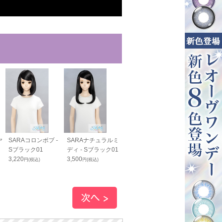
ヤ
SARAコロンボブ -
SARAナチュラルミ
SARAゆるふわカー
SARA つむじ
Sブラック01
ディ - Sブラック01
ルヘア - Sブラック
ツ - Sブラック
3,220
3,500
01
880
円(税込)
円(税込)
円(税込)
3,950
円(税込)