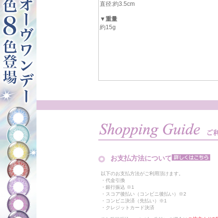
直径:約3.5cm
▼重量
約15g
お支払方法について
以下のお支払方法がご利用頂けます。
・代金引換
・銀行振込 ※1
・スコア後払い（コンビニ後払い）※2
・コンビニ決済（先払い）※1
・クレジットカード決済