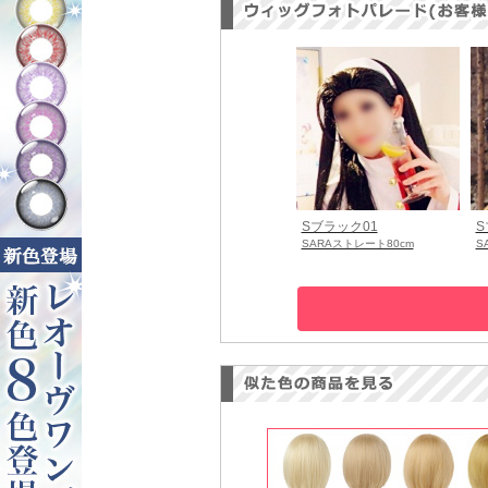
Sブラック01
S
SARAストレート80cm
S