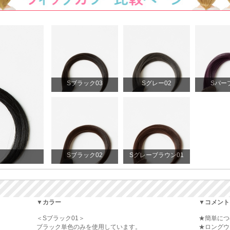
Sブラック03
Sグレー02
Sパー
Sブラック02
Sグレーブラウン01
▼カラー
▼コメント
＜Sブラック01＞
★簡単につ
ブラック単色のみを使用しています。
★ロングウ