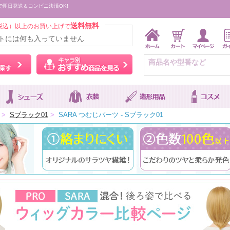
で即日発送＆コンビニ決済OK!
送料無料
税込）以上のお買い上げで
トには何も入っていません
ウィッグをカラーから探す
キャラ別おすすめ商品を
>
Sブラック01
>
SARA つむじパーツ - Sブラック01