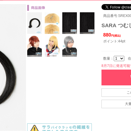
商品番号:SREX00
SARA つむ
880
円(税込)
ポイント:44pt
数量：
在
8月7日に発送可能です
こ
大