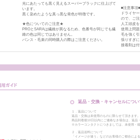
光にあたっても黒く見えるスーパーブラックに仕上げて
■注意事項
います。
ドライヤー
黒く染めたような真っ黒な発色が特徴です。
ので、ご注
★色についてのご注意★
人工頭皮を
PROとSARAは繊維が異なるため、色番号が同じでも繊
使用上問題
維の色は同じではありません。
毛を強く引
バンス・毛束の同時購入の際はご注意ください。
張りすぎに
接着剤は付
返品・交換・キャンセルについ
１．返品について
返品・交換は未使用のものに限らせて頂きます
商品到着後10日以内にご連絡なき場合は、返品
※カラーコンタクトにつきましては、未使用・箱
２．返品送料について
「イメージが違う」などのお客様のご都合によ