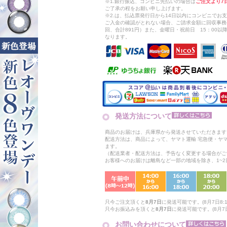
※1.銀行振込、コンビニ先払いの場合は
ご注文より7
ご了承の程をお願い申し上げます。
※2.は、払込票発行日から14日以内にコンビニでお
ご入金の確認がとれない場合、ご請求金額に回収事務
回、合計891円）また、金曜日・祝前日 15：00
なります。
発送方法について
商品のお届けは、兵庫県から発送させていただきます
配送方法は、商品によって、ヤマト運輸 宅急便・ヤ
ます。
（配送業者・配送方法は、予告なく変更する場合がご
お客様へのお届けは離島など一部の地域を除き、1~
只今ご注文頂くと
8月7日
に発送可能です。(8月7日8:1
只今お振込みを頂くと
8月7日
に発送可能です。(8月7日
お問い合わせについて