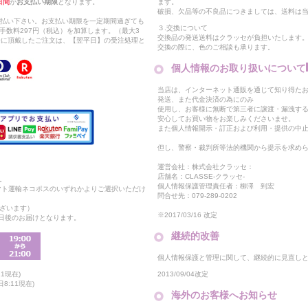
日間
が
お支払い期限
となります。
ます。
破損、欠品等の不良品につきましては、送料は
支払い下さい。お支払い期限を一定期間過ぎても
３.交換について
手数料297円（税込）を加算します。（最大3
交換品の発送送料はクラッセが負担いたします
以降に頂戴したご注文は、【翌平日】の受注処理と
交換の際に、色のご相談も承ります。
個人情報のお取り扱いについて
当店は、インターネット通販を通じて知り得たお
発送、また代金決済の為にのみ
使用し、お客様に無断で第三者に譲渡・漏洩す
安心してお買い物をお楽しみくださいませ。
また個人情報開示・訂正および利用・提供の中
但し、警察・裁判所等法的機関から提示を求め
運営会社：株式会社クラッセ：
店舗名：CLASSE-クラッセ-
。
個人情報保護管理責任者：柳澤 到宏
マト運輸ネコポスのいずれかよりご選択いただけ
問合せ先：079-289-0202
ざいます）
※2017/03/16 改定
2日後のお届けとなります。
継続的改善
個人情報保護と管理に関して、継続的に見直し
2013/09/04改定
1現在)
8:11現在)
海外のお客様へお知らせ