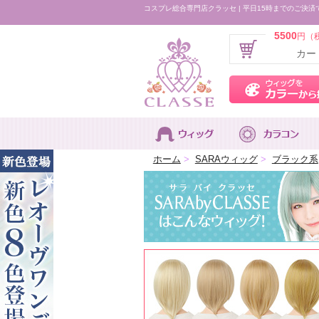
コスプレ総合専門店クラッセ | 平日15時までのご決済
5500
円（
カー
ホーム
>
SARAウィッグ
>
ブラック系