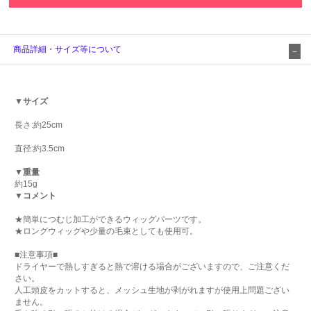
商品詳細・サイズ等について
▼サイズ
長さ:約25cm
直径:約3.5cm
▼重量
約15g
▼コメント
★簡単につむじ加工ができるウィッグパーツです。
★ロングウィッグや少量の毛束としても使用可。
■注意事項■
ドライヤーで熱しすぎると熱で溶ける場合がございますので、ご注意くだ
さい。
人工頭皮をカットすると、メッシュ生地が剥がれますが使用上問題ござい
ません。