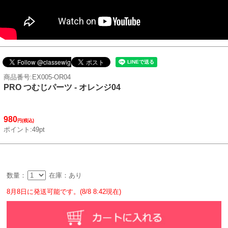
商品番号:EX005-OR04
PRO つむじパーツ - オレンジ04
980
円(税込)
ポイント:49pt
数量：
在庫：あり
8月8日に発送可能です。(8/8 8:42現在)