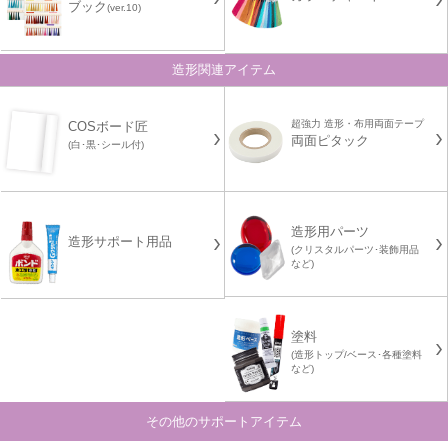
ブック
(ver.10)
造形関連アイテム
超強力 造形・布用両面テープ
COSボード匠
両面ピタック
(白･黒･シール付)
造形用パーツ
造形サポート用品
(クリスタルパーツ･装飾用品
など)
塗料
(造形トップ/ベース･各種塗料
など)
その他のサポートアイテム