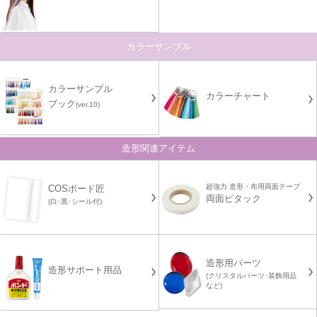
カラーサンプル
カラーサンプル
カラーチャート
ブック
(ver.10)
造形関連アイテム
超強力 造形・布用両面テープ
COSボード匠
両面ピタック
(白･黒･シール付)
造形用パーツ
造形サポート用品
(クリスタルパーツ･装飾用品
など)