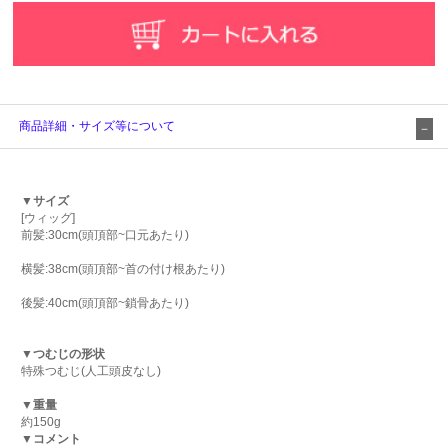
商品詳細・サイズ等について
▼サイズ
[ウィッグ]
前髪:30cm(頭頂部~口元あたり)
横髪:38cm(頭頂部~首の付け根あたり)
後髪:40cm(頭頂部~鎖骨あたり)
▼つむじの形状
特殊つむじ(人工頭皮なし)
▼重量
約150g
▼コメント