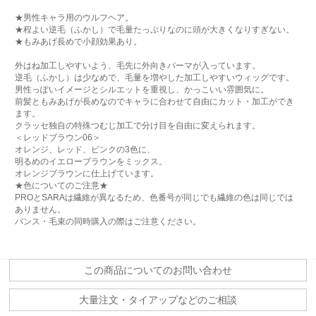
★男性キャラ用のウルフヘア。
★程よい逆毛（ふかし）で毛量たっぷりなのに頭が大きくなりすぎない。
★もみあげ長めで小顔効果あり。
外はね加工しやすいよう、毛先に外向きパーマが入っています。
逆毛（ふかし）は少なめで、毛量を増やした加工しやすいウィッグです。
男性っぽいイメージとシルエットを重視し、かっこいい雰囲気に。
前髪ともみあげが長めなのでキャラに合わせて自由にカット・加工ができ
ます。
クラッセ独自の特殊つむじ加工で分け目を自由に変えられます。
＜レッドブラウン06＞
オレンジ、レッド、ピンクの3色に、
明るめのイエローブラウンをミックス。
オレンジブラウンに仕上げています。
★色についてのご注意★
PROとSARAは繊維が異なるため、色番号が同じでも繊維の色は同じでは
ありません。
バンス・毛束の同時購入の際はご注意ください。
この商品についてのお問い合わせ
大量注文・タイアップなどのご相談