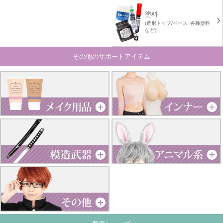
塗料
(造形トップ/ベース･各種塗料
など)
その他のサポートアイテム