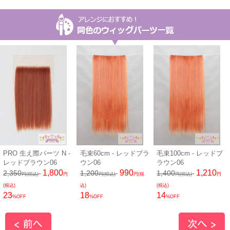
PRO 生え際パーツ N -
毛束60cm - レッドブラ
毛束100cm - レッドブ
レッドブラウン06
ウン06
ラウン06
1,800
990
1,210
2,350
1,200
1,400
円(税込)
円
円(税込)
円(税
円(税込)
円
(税込)
込)
(税込)
23
18
14
%OFF
%OFF
%OFF