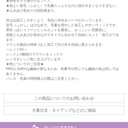
★男性キャラ用のウルフヘア。
★程よい逆毛（ふかし）で毛量たっぷりなのに頭が大きくなりすぎない。
★もみあげ長めで小顔効果あり。
外はね加工しやすいよう、毛先に外向きパーマが入っています。
逆毛（ふかし）は少なめで、毛量を増やした加工しやすいウィッグです。
男性っぽいイメージとシルエットを重視し、かっこいい雰囲気に。
前髪ともみあげが長めなのでキャラに合わせて自由にカット・加工ができ
ます。
クラッセ独自の特殊つむじ加工で分け目を自由に変えられます。
＜レッド03＞
レッドと2種類のブラウンをミックス
レンガオレンジ色に仕上げています。
★色についてのご注意★
PROとSARAは繊維が異なるため、色番号が同じでも繊維の色は同じでは
ありません。
バンス・毛束の同時購入の際はご注意ください。
この商品についてのお問い合わせ
大量注文・タイアップなどのご相談