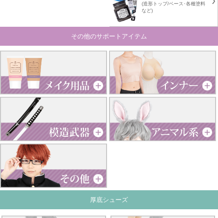
(造形トップ/ベース･各種塗料
など)
その他のサポートアイテム
厚底シューズ