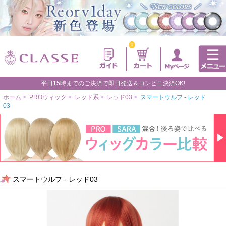
0
平日15時までのご決済で即日発送＆コンビニ決済OK!
ホーム
>
PROウィッグ
>
レッド系
>
レッド03
>
スマートウルフ - レッド
03
スマートウルフ - レッド03