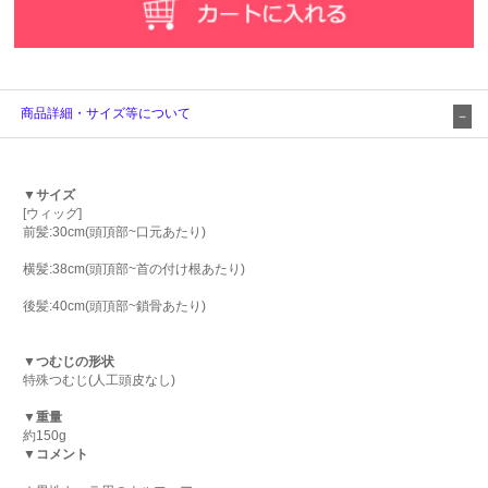
商品詳細・サイズ等について
▼サイズ
[ウィッグ]
前髪:30cm(頭頂部~口元あたり)
横髪:38cm(頭頂部~首の付け根あたり)
後髪:40cm(頭頂部~鎖骨あたり)
▼つむじの形状
特殊つむじ(人工頭皮なし)
▼重量
約150g
▼コメント