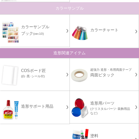
カラーサンプル
カラーサンプル
カラーチャート
ブック
(ver.10)
造形関連アイテム
超強力 造形・布用両面テープ
COSボード匠
両面ピタック
(白･黒･シール付)
造形用パーツ
造形サポート用品
(クリスタルパーツ･装飾用品
など)
塗料