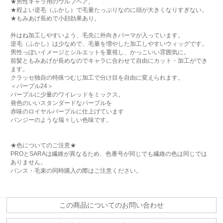
★男性キャラ用のウルフヘア。
★程よい逆毛（ふかし）で毛量たっぷりなのに頭が大きくなりすぎない。
★もみあげ長めで小顔効果あり。
外はね加工しやすいよう、毛先に外向きパーマが入っています。
逆毛（ふかし）は少なめで、毛量を増やした加工しやすいウィッグです。
男性っぽいイメージとシルエットを重視し、かっこいい雰囲気に。
前髪ともみあげが長めなのでキャラに合わせて自由にカット・加工ができ
ます。
クラッセ独自の特殊つむじ加工で分け目を自由に変えられます。
＜パープル24＞
パープルに少量のワイレッドをミックス。
発色のいいスタンダードなパープルを
赤味のロイヤルパープルに仕上げています
パンジーのような瑞々しい色味です。
★色についてのご注意★
PROとSARAは繊維が異なるため、色番号が同じでも繊維の色は同じでは
ありません。
バンス・毛束の同時購入の際はご注意ください。
この商品についてのお問い合わせ