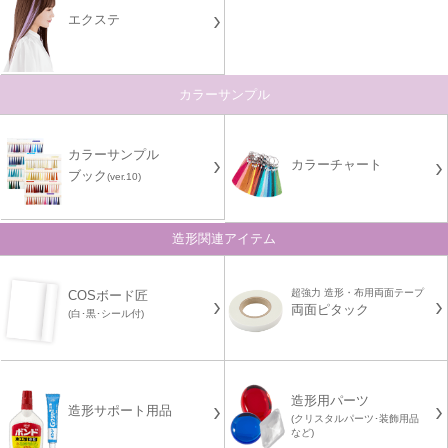
エクステ
カラーサンプル
カラーサンプル
カラーチャート
ブック
(ver.10)
造形関連アイテム
超強力 造形・布用両面テープ
COSボード匠
両面ピタック
(白･黒･シール付)
造形用パーツ
造形サポート用品
(クリスタルパーツ･装飾用品
など)