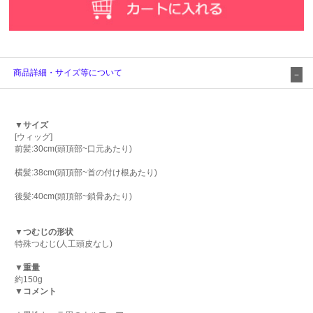
商品詳細・サイズ等について
▼サイズ
[ウィッグ]
前髪:30cm(頭頂部~口元あたり)
横髪:38cm(頭頂部~首の付け根あたり)
後髪:40cm(頭頂部~鎖骨あたり)
▼つむじの形状
特殊つむじ(人工頭皮なし)
▼重量
約150g
▼コメント