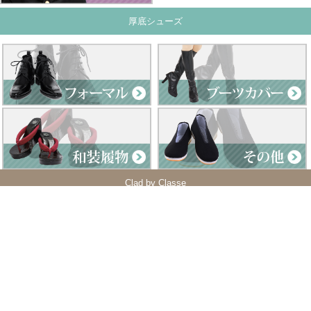
厚底シューズ
Clad by Classe