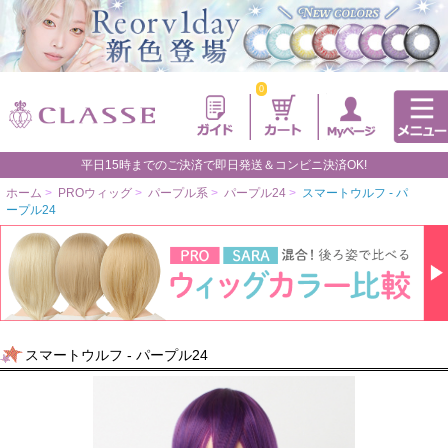
0
平日15時までのご決済で即日発送＆コンビニ決済OK!
ホーム
>
PROウィッグ
>
パープル系
>
パープル24
>
スマートウルフ - パ
ープル24
スマートウルフ - パープル24