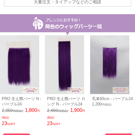
大量注文・タイアップなどのご相談
PRO 生え際パーツ N -
PRO 生え際パーツ ロ
毛束60cm - パープル24
パープル24
ング N - パープル24
1,200
円(税込)
1,800
1,900
2,350
2,460
円(税込)
円
円(税込)
円
(税込)
(税込)
23
23
%OFF
%OFF