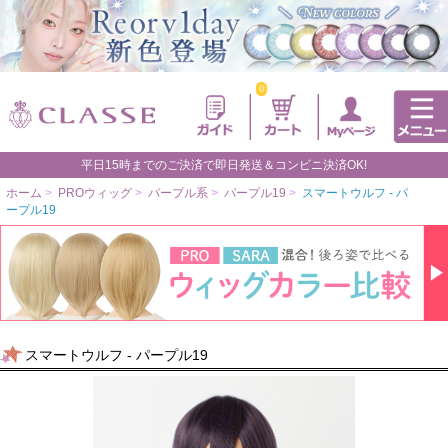
0
平日15時までのご決済で即日発送＆コンビニ決済OK!
ホーム
>
PROウィッグ
>
パープル系
>
パープル19
>
スマートウルフ - パ
ープル19
スマートウルフ - パープル19