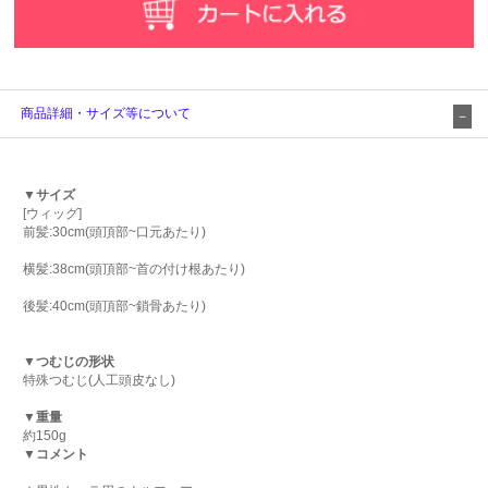
商品詳細・サイズ等について
▼サイズ
[ウィッグ]
前髪:30cm(頭頂部~口元あたり)
横髪:38cm(頭頂部~首の付け根あたり)
後髪:40cm(頭頂部~鎖骨あたり)
▼つむじの形状
特殊つむじ(人工頭皮なし)
▼重量
約150g
▼コメント