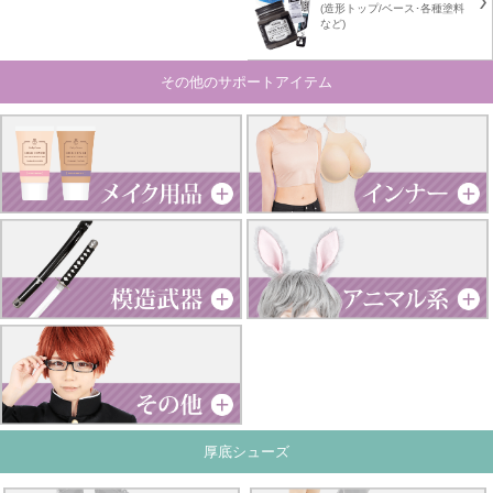
(造形トップ/ベース･各種塗料
など)
その他のサポートアイテム
厚底シューズ