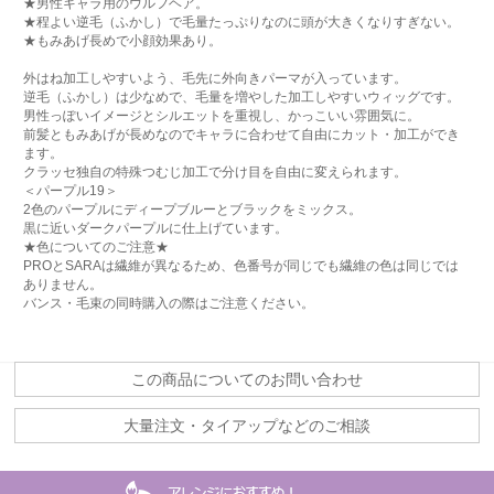
★男性キャラ用のウルフヘア。
★程よい逆毛（ふかし）で毛量たっぷりなのに頭が大きくなりすぎない。
★もみあげ長めで小顔効果あり。
外はね加工しやすいよう、毛先に外向きパーマが入っています。
逆毛（ふかし）は少なめで、毛量を増やした加工しやすいウィッグです。
男性っぽいイメージとシルエットを重視し、かっこいい雰囲気に。
前髪ともみあげが長めなのでキャラに合わせて自由にカット・加工ができ
ます。
クラッセ独自の特殊つむじ加工で分け目を自由に変えられます。
＜パープル19＞
2色のパープルにディープブルーとブラックをミックス。
黒に近いダークパープルに仕上げています。
★色についてのご注意★
PROとSARAは繊維が異なるため、色番号が同じでも繊維の色は同じでは
ありません。
バンス・毛束の同時購入の際はご注意ください。
この商品についてのお問い合わせ
大量注文・タイアップなどのご相談