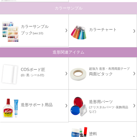
カラーサンプル
カラーサンプル
カラーチャート
ブック
(ver.10)
造形関連アイテム
超強力 造形・布用両面テープ
COSボード匠
両面ピタック
(白･黒･シール付)
造形用パーツ
造形サポート用品
(クリスタルパーツ･装飾用品
など)
塗料