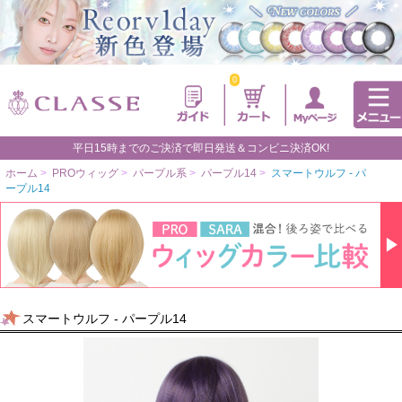
0
平日15時までのご決済で即日発送＆コンビニ決済OK!
ホーム
>
PROウィッグ
>
パープル系
>
パープル14
>
スマートウルフ - パ
ープル14
スマートウルフ - パープル14