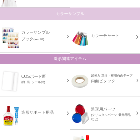
カラーサンプル
カラーサンプル
カラーチャート
ブック
(ver.10)
造形関連アイテム
超強力 造形・布用両面テープ
COSボード匠
両面ピタック
(白･黒･シール付)
造形用パーツ
造形サポート用品
(クリスタルパーツ･装飾用品
など)