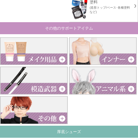
塗料
(造形トップ/ベース･各種塗料
など)
その他のサポートアイテム
厚底シューズ