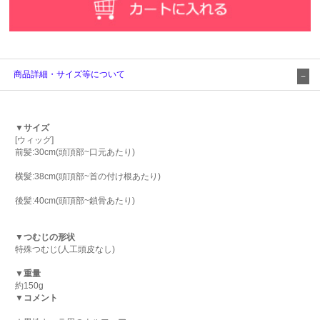
商品詳細・サイズ等について
▼サイズ
[ウィッグ]
前髪:30cm(頭頂部~口元あたり)
横髪:38cm(頭頂部~首の付け根あたり)
後髪:40cm(頭頂部~鎖骨あたり)
▼つむじの形状
特殊つむじ(人工頭皮なし)
▼重量
約150g
▼コメント