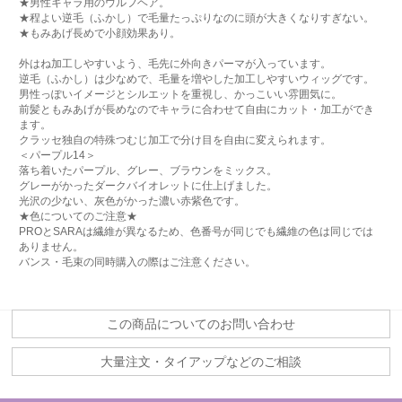
★男性キャラ用のウルフヘア。
★程よい逆毛（ふかし）で毛量たっぷりなのに頭が大きくなりすぎない。
★もみあげ長めで小顔効果あり。
外はね加工しやすいよう、毛先に外向きパーマが入っています。
逆毛（ふかし）は少なめで、毛量を増やした加工しやすいウィッグです。
男性っぽいイメージとシルエットを重視し、かっこいい雰囲気に。
前髪ともみあげが長めなのでキャラに合わせて自由にカット・加工ができ
ます。
クラッセ独自の特殊つむじ加工で分け目を自由に変えられます。
＜パープル14＞
落ち着いたパープル、グレー、ブラウンをミックス。
グレーがかったダークバイオレットに仕上げました。
光沢の少ない、灰色がかった濃い赤紫色です。
★色についてのご注意★
PROとSARAは繊維が異なるため、色番号が同じでも繊維の色は同じでは
ありません。
バンス・毛束の同時購入の際はご注意ください。
この商品についてのお問い合わせ
大量注文・タイアップなどのご相談