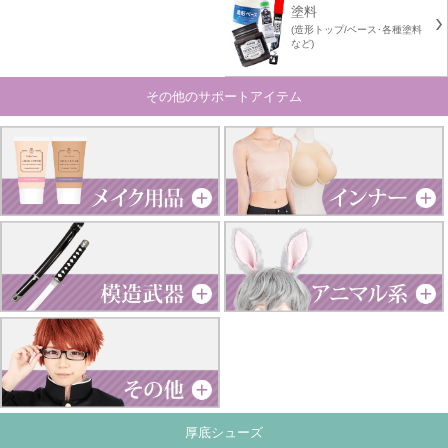
塗料
(造形トップ/ベース･各種塗料
など)
その他のサポートアイテム
厚底シューズ