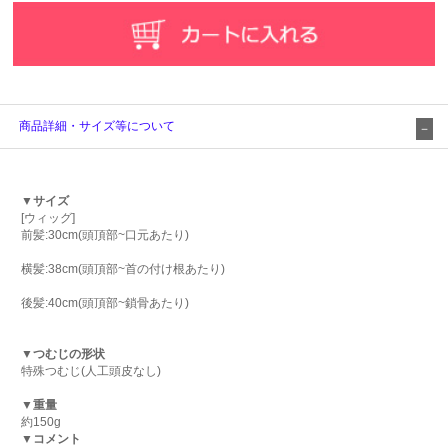
商品詳細・サイズ等について
▼サイズ
[ウィッグ]
前髪:30cm(頭頂部~口元あたり)
横髪:38cm(頭頂部~首の付け根あたり)
後髪:40cm(頭頂部~鎖骨あたり)
▼つむじの形状
特殊つむじ(人工頭皮なし)
▼重量
約150g
▼コメント