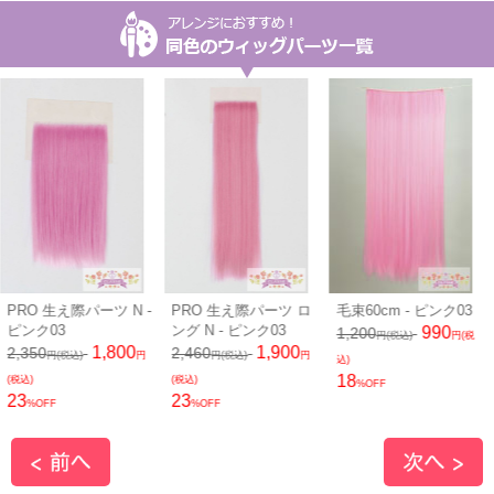
PRO 生え際パーツ N -
PRO 生え際パーツ ロ
毛束60cm - ピンク03
ピンク03
ング N - ピンク03
990
1,200
円(税込)
円(税
1,800
1,900
2,350
2,460
円(税込)
円
円(税込)
円
込)
18
(税込)
(税込)
%OFF
23
23
%OFF
%OFF