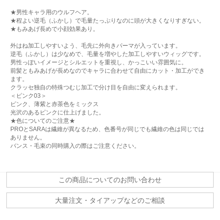
★男性キャラ用のウルフヘア。
★程よい逆毛（ふかし）で毛量たっぷりなのに頭が大きくなりすぎない。
★もみあげ長めで小顔効果あり。
外はね加工しやすいよう、毛先に外向きパーマが入っています。
逆毛（ふかし）は少なめで、毛量を増やした加工しやすいウィッグです。
男性っぽいイメージとシルエットを重視し、かっこいい雰囲気に。
前髪ともみあげが長めなのでキャラに合わせて自由にカット・加工ができ
ます。
クラッセ独自の特殊つむじ加工で分け目を自由に変えられます。
＜ピンク03＞
ピンク、薄紫と赤茶色をミックス
光沢のあるピンクに仕上げました。
★色についてのご注意★
PROとSARAは繊維が異なるため、色番号が同じでも繊維の色は同じでは
ありません。
バンス・毛束の同時購入の際はご注意ください。
この商品についてのお問い合わせ
大量注文・タイアップなどのご相談