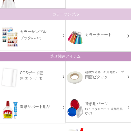
カラーサンプル
カラーサンプル
カラーチャート
ブック
(ver.10)
造形関連アイテム
超強力 造形・布用両面テープ
COSボード匠
両面ピタック
(白･黒･シール付)
造形用パーツ
造形サポート用品
(クリスタルパーツ･装飾用品
など)