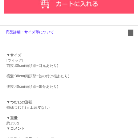
商品詳細・サイズ等について
▼サイズ
[ウィッグ]
前髪:30cm(頭頂部~口元あたり)
横髪:38cm(頭頂部~首の付け根あたり)
後髪:40cm(頭頂部~鎖骨あたり)
▼つむじの形状
特殊つむじ(人工頭皮なし)
▼重量
約150g
▼コメント