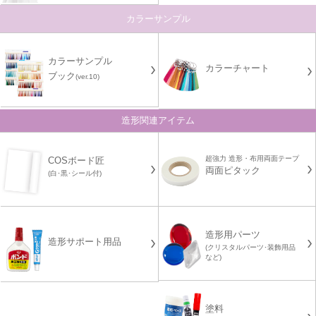
カラーサンプル
カラーサンプル
カラーチャート
ブック
(ver.10)
造形関連アイテム
超強力 造形・布用両面テープ
COSボード匠
両面ピタック
(白･黒･シール付)
造形用パーツ
造形サポート用品
(クリスタルパーツ･装飾用品
など)
塗料