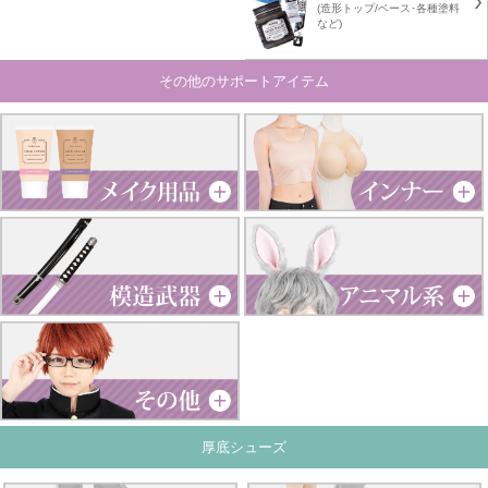
(造形トップ/ベース･各種塗料
など)
その他のサポートアイテム
厚底シューズ