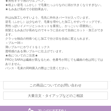
★男性キャラ用のウルフヘア。
★程よい逆毛（ふかし）で毛量たっぷりなのに頭が大きくなりすぎない。
★もみあげ長めで小顔効果あり。
外はね加工しやすいよう、毛先に外向きパーマが入っています。
逆毛（ふかし）は少なめで、毛量を増やした加工しやすいウィッグです。
男性っぽいイメージとシルエットを重視し、かっこいい雰囲気に。
前髪ともみあげが長めなのでキャラに合わせて自由にカット・加工ができ
ます。
クラッセ独自の特殊つむじ加工で分け目を自由に変えられます。
＜ブルー06＞
薄いブルーにホワイトをミックス
透明感のある薄いブルーに仕上げています。
★色についてのご注意★
PROとSARAは繊維が異なるため、色番号が同じでも繊維の色は同じでは
ありません。
バンス・毛束の同時購入の際はご注意ください。
この商品についてのお問い合わせ
大量注文・タイアップなどのご相談