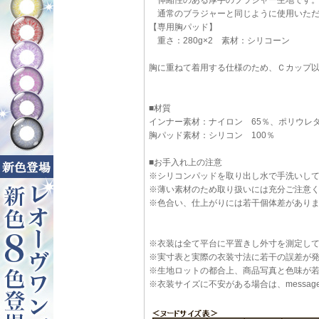
通常のブラジャーと同じように使用いただ
【専用胸パッド】
重さ：280g×2 素材：シリコーン
胸に重ねて着用する仕様のため、Ｃカップ
■材質
インナー素材：ナイロン 65％、ポリウレタ
胸パッド素材：シリコン 100％
■お手入れ上の注意
※シリコンパッドを取り出し水で手洗いし
※薄い素材のため取り扱いには充分ご注意
※色合い、仕上がりには若干個体差があり
※衣装は全て平台に平置きし外寸を測定し
※実寸表と実際の衣装寸法に若干の誤差が
※生地ロットの都合上、商品写真と色味が
※衣装サイズに不安がある場合は、message@