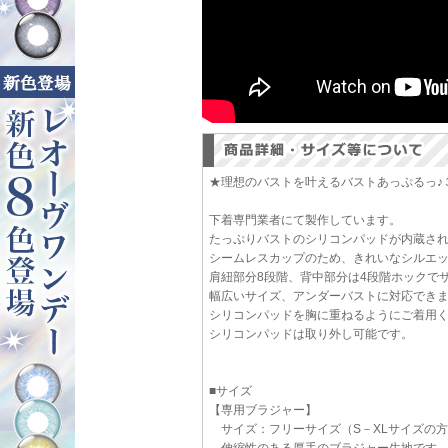
★理想のバストを叶えるバストあっぷるっ♪
下着専門業者にて製作しています。
たっぷりバストのシリコンパッドが内蔵さ
シームレスカップのため、きれいなシルエ
肩紐部分8段階、背中部分は4段階ホックで
幅広いサイズ、アンダーバストに対応でき
シリコンパッドを胸に重ねるようにご着用
シリコンパッドは取り外し可能です。
■サイズ
【専用ブラジャー】
サイズ：フリーサイズ（S－XLサイズの
伸縮性のある厚手のブラジャー生地です