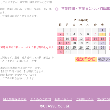
付しておりますが、翌営業日以降の対応となる場
営業時間・営業日について
処理 休業】のため、金曜日・祝前日 15：00
ます。
、翌営業日に対応させて頂きます。
2026年8月
日
月
火
水
木
金
土
1
2
3
4
5
6
7
8
9
10
11
12
13
14
15
16
17
18
19
20
21
22
23
24
25
26
27
28
29
合は宅急便 基本送料・ネコポス 送料が無料となりま
30
31
関わらず、別途、遠方送料 1,320円（税込）を
発送予定日
発送の
下さいますようお願いいたします。
も基本送料が無料になる場合があります。
【全国275円（税込）】が選択できます。
運輸 宅急便での発送となります）
、ご了承の程をお願いたします。
個人情報保護方針
よくあるご質問
お問い合わせ
ご利用ガイド
返品につ