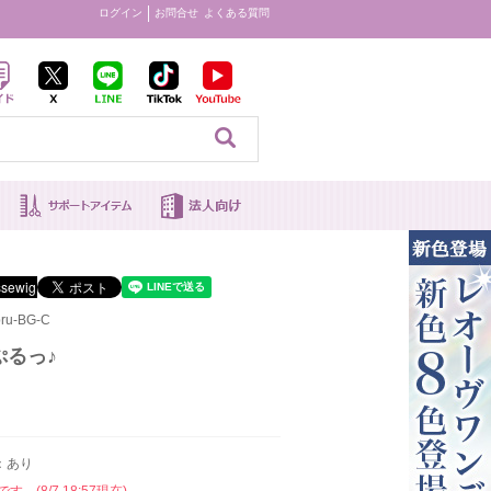
ログイン
お問合せ
よくある質問
見る
ru-BG-C
ぷるっ♪
：あり
。(8/7 18:57現在)