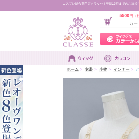
コスプレ総合専門店クラッセ | 平日15時までのご決済
5500
円（
カー
ホーム
>
衣装
>
小物
>
インナー
>