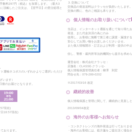
３.交換について
手数料297円（税込）を加算します。（最大3
交換品の発送送料はクラッセが負担いたします
以降に頂戴したご注文は、【翌平日】の受注処理と
交換の際に、色のご相談も承ります。
個人情報のお取り扱いについて
当店は、インターネット通販を通じて知り得たお
発送、また代金決済の為にのみ
使用し、お客様に無断で第三者に譲渡・漏洩す
安心してお買い物をお楽しみくださいませ。
また個人情報開示・訂正および利用・提供の中
但し、警察・裁判所等法的機関から提示を求め
運営会社：株式会社クラッセ：
店舗名：CLASSE-クラッセ-
。
個人情報保護管理責任者：柳澤 到宏
マト運輸ネコポスのいずれかよりご選択いただけ
問合せ先：079-289-0202
ざいます）
※2017/03/16 改定
2日後のお届けとなります。
継続的改善
個人情報保護と管理に関して、継続的に見直し
2013/09/04改定
57現在)
18:57現在)
海外のお客様へお知らせ
・コンタクトレンズの海外発送は行っておりま
・海外のお客様には、処方箋をご提出頂く場合
っております。