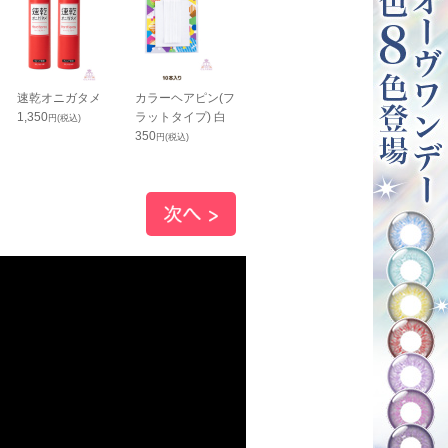
速乾オニガタメ
カラーヘアピン(フ
ウィッグカット用
ウィッグネッ
1,350
ラットタイプ) 白
シート 10枚入り
ット(ストッキ
円(税込)
350
550
タイプ)
円(税込)
円(税込)
690
円(税込)