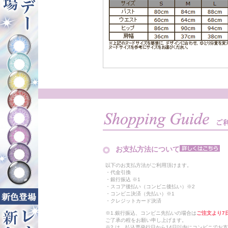
お支払方法について
以下のお支払方法がご利用頂けます。
・代金引換
・銀行振込 ※1
・スコア後払い（コンビニ後払い）※2
・コンビニ決済（先払い）※1
・クレジットカード決済
※1.銀行振込、コンビニ先払いの場合は
ご注文より7
ご了承の程をお願い申し上げます。
※2.は、払込票発行日から14日以内にコンビニでお