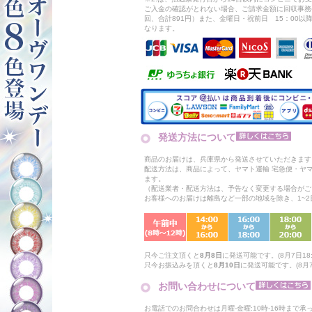
ご入金の確認がとれない場合、ご請求金額に回収事務
回、合計891円）また、金曜日・祝前日 15：00
なります。
発送方法について
商品のお届けは、兵庫県から発送させていただきます
配送方法は、商品によって、ヤマト運輸 宅急便・ヤ
ます。
（配送業者・配送方法は、予告なく変更する場合がご
お客様へのお届けは離島など一部の地域を除き、1~
只今ご注文頂くと
8月8日
に発送可能です。(8月7日18:
只今お振込みを頂くと
8月10日
に発送可能です。(8月7日
お問い合わせについて
お電話でのお問合わせは月曜-金曜:10時-16時まで承