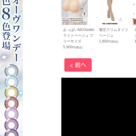
ッとスマホス
コニシ ボンド Ｇク
おっぱいNEOsister
着圧スリムタイツ
ップ 黒
リヤー 50ml（箱入
ライトベージュ フ
ベージュ
り）
リーサイズ
1,800
円(税込)
円(税込)
660
5,900
円(税込)
円(税込)