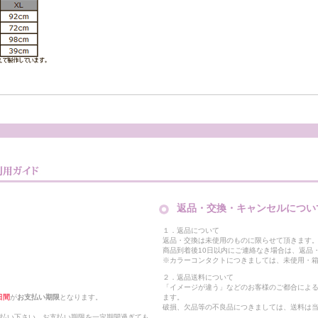
返品・交換・キャンセルについ
１．返品について
返品・交換は未使用のものに限らせて頂きます
商品到着後10日以内にご連絡なき場合は、返品
※カラーコンタクトにつきましては、未使用・箱
２．返品送料について
「イメージが違う」などのお客様のご都合によ
日間
が
お支払い期限
となります。
ます。
破損、欠品等の不良品につきましては、送料は
支払い下さい。お支払い期限を一定期間過ぎても