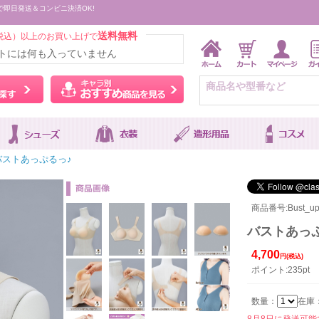
で即日発送＆コンビニ決済OK!
送料無料
税込）以上のお買い上げで
トには何も入っていません
ウィッグをカラーから探す
キャラ別おすすめ商品を
バストあっぷるっ♪
商品番号:Bust_up
バストあっ
4,700
円(税込)
ポイント:235pt
数量：
在庫
8月8日に発送可能です