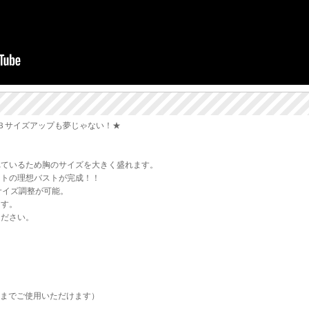
３サイズアップも夢じゃない！★
れているため胸のサイズを大きく盛れます。
ットの理想バストが完成！！
サイズ調整が可能。
ます。
ください。
方までご使用いただけます）
。