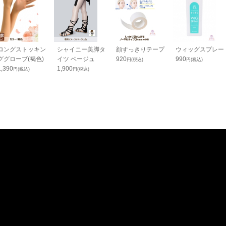
ロングストッキン
シャイニー美脚タ
顔すっきりテープ
ウィッグスプレー
ググローブ(褐色)
イツ ベージュ
920
990
円(税込)
円(税込)
1,390
1,900
円(税込)
円(税込)