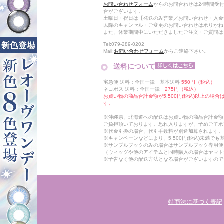
お問い合わせフォーム
からのお問合わせは24時間受
合がございます。
土曜日・祝日は【発送のみ営業／お問い合わせ・入金
以降のキャンセル・ご変更のお問い合わせは承りかね
また、休業期間中にいただきましたご注文・ご質問は
Tel:079-289-0202
Mail:
お問い合わせフォーム
からご連絡下さい。
送料について
宅急便 送料：全国一律 基本送料
550円（税込）
ネコポス 送料：全国一律
275円（税込）
お買い物の商品合計金額が5,500円(税込)以上の場
す。
※沖縄県、北海道への配送はお買い物の商品合計金額に
ご負担頂いております。恐れ入りますが、予めご了承
※代金引換の場合、代引手数料が別途加算されます。
※キャンペーンなどにより、5,500円(税込)未満で
※サンプルブックのみの場合はサンプルブック専用便
（ウィッグや他のアイテムと同時購入の場合はヤマト
※予告なく他の配送方法となる場合がございますので
特商法に基づく表記