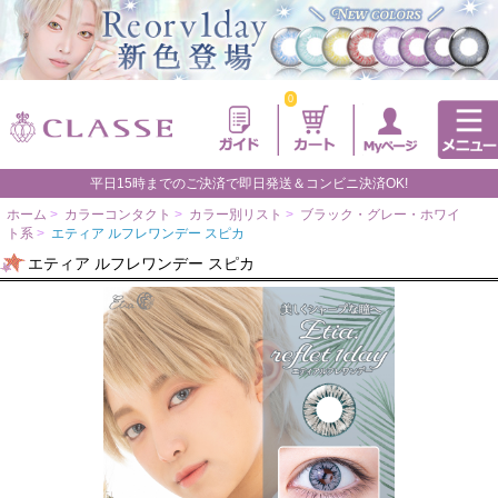
0
平日15時までのご決済で即日発送＆コンビニ決済OK!
ホーム
>
カラーコンタクト
>
カラー別リスト
>
ブラック・グレー・ホワイ
ト系
>
エティア ルフレワンデー スピカ
エティア ルフレワンデー スピカ