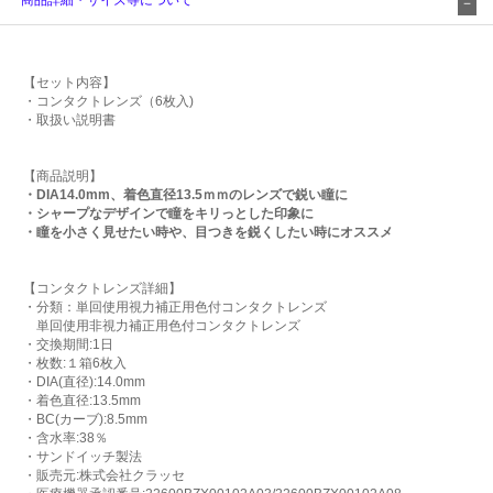
【セット内容】
・コンタクトレンズ（6枚入)
・取扱い説明書
【商品説明】
・DIA14.0mm、着色直径13.5ｍｍのレンズで鋭い瞳に
・シャープなデザインで瞳をキリっとした印象に
・瞳を小さく見せたい時や、目つきを鋭くしたい時にオススメ
【コンタクトレンズ詳細】
・分類：単回使用視力補正用色付コンタクトレンズ
単回使用非視力補正用色付コンタクトレンズ
・交換期間:1日
・枚数:１箱6枚入
・DIA(直径):14.0mm
・着色直径:13.5mm
・BC(カーブ):8.5mm
・含水率:38％
・サンドイッチ製法
・販売元:株式会社クラッセ