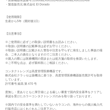
・医療機器承認番号:22600BZX00102A03/22600BZX00102A08
・製造販売元:株式会社 El Dorado
【使用期限】
生産から5年（開封後1日）
【注意事項】
※ご使用前に必ずこの取扱い説明書をお読みください。
※取扱い説明書の記載事項は必ずお守りください。
※取扱い説明書に記載された警告や注意を守らずに発生しました事故の場
合、ご本人の責任となりますのでご注意ください。
※購入の際には医療機関の受診または処方箋の取得を推奨いたします。
※ご不明な点は、必ず眼科医にご相談ください。
コンタクトレンズは高度管理医療機器です。
株式会社クラッセは薬機法に基づき、高度管理医療機器販売業許可を取得
しています。
許可番号:姫高 第 470 号
度無し・度ありともに厚労省による厳しい審査で国内安全基準をクリアし
承認を受けたカラーコンタクトレンズのみを取り扱っております。
※国内での安全基準を満たしていないカラコンの、海外からの個人輸入代
行販売店にはくれぐれもご注意下さい。