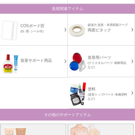
造形関連アイテム
超強力 造形・布用両面テープ
COSボード匠
両面ピタック
(白･黒･シール付)
造形用パーツ
造形サポート用品
(クリスタルパーツ･装飾用品
など)
塗料
(造形トップ/ベース･各種塗料
など)
その他のサポートアイテム