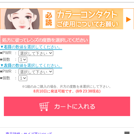
▼
右目
の数値を選択してください。
■PWR
：
■個数
：
▼
左目
の数値を選択してください。
■PWR
：
■個数
：
※1箱のみご購入の場合、片方の度数を未選択にして下さい。
8月10日に発送可能です。(8/9 23:38現在)
商品詳細・サイズ等について