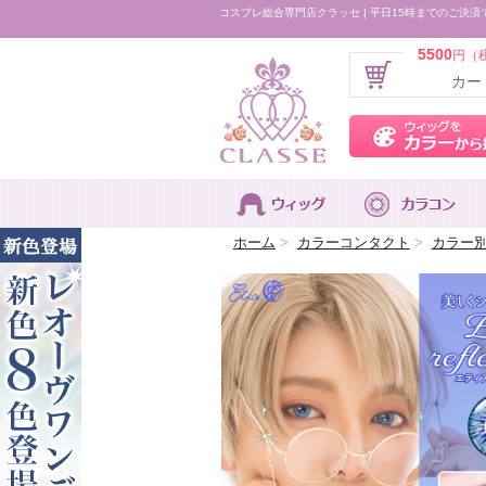
コスプレ総合専門店クラッセ | 平日15時までのご決済
5500
円（
カー
ホーム
>
カラーコンタクト
>
カラー