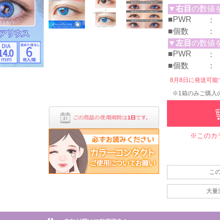
▼
右目
の数値
■PWR
：
■個数
：
▼
左目
の数値
■PWR
：
■個数
：
8月8日に発送可能です
※1箱のみご購入
※このカ
こ
大量