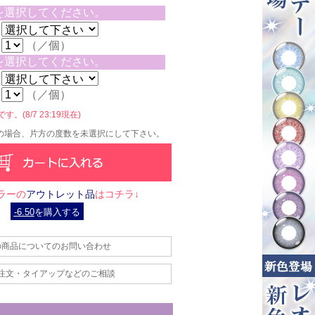
を選択してください。
（／個）
を選択してください。
（／個）
。(8/7 23:19現在)
の場合、片方の度数を未選択にして下さい。
ラーの
アウトレット品
はコチラ↓
-6.50
を購入する
の商品についてのお問い合わせ
注文・タイアップなどのご相談