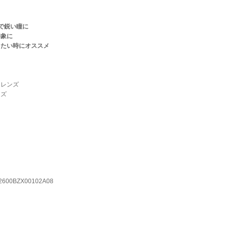
ズで鋭い瞳に
印象に
したい時にオススメ
トレンズ
ンズ
600BZX00102A08