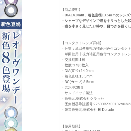
【商品説明】
・DIA14.0mm、着色直径13.5ｍｍのレン
・シャープなデザインで瞳をキリっとした
・瞳を小さく見せたい時や、目つきを鋭く
【コンタクトレンズ詳細】
・分類：単回使用視力補正用色付コンタク
単回使用非視力補正用色付コンタクトレ
・交換期間:1日
・枚数:１箱6枚入
・DIA(直径):14.0mm
・着色直径:13.5mm
・BC(カーブ):8.5mm
・含水率:38％
・サンドイッチ製法
・販売元:株式会社クラッセ
・医療機器承認番号:22600BZX00102A03/22
・製造販売元:株式会社 El Dorado
【使用期限】