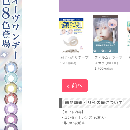
グピアス(イヤ
シャツ固定用ガー
顔すっきりテープ
フィルムカラーマ
グ) ブラック
ター 黒
920
スカラ (WH01)
円(税込)
1,400
1,760
円(税込)
円(税込)
円(税込)
【セット内容】
・コンタクトレンズ（6枚入)
・取扱い説明書