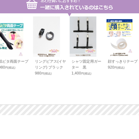
肌ピタ両面テープ
リングピアス(イヤ
シャツ固定用ガー
顔すっきりテープ
980
リング) ブラック
ター 黒
920
円(税込)
円(税込)
980
1,400
円(税込)
円(税込)