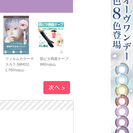
フィルムカラーマ
肌ピタ両面テープ
リングピアス(イヤ
シャツ固定用
スカラ (WH01)
980
リング) ブラック
ター 黒
円(税込)
1,760
980
1,400
円(税込)
円(税込)
円(税込)