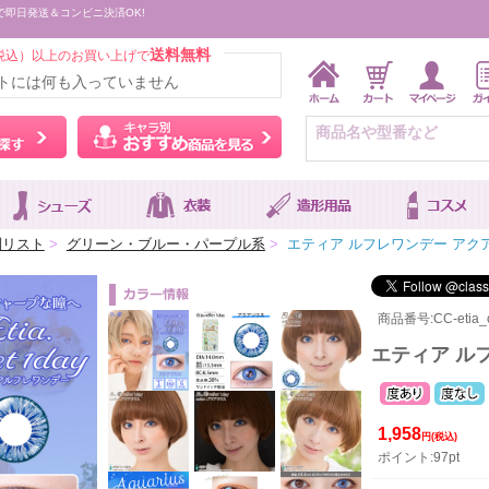
で即日発送＆コンビニ決済OK!
送料無料
税込）以上のお買い上げで
トには何も入っていません
ウィッグをカラーから探す
キャラ別おすすめ商品を
別リスト
>
グリーン・ブルー・パープル系
>
エティア ルフレワンデー アク
商品番号:CC-etia_o
エティア ル
1,958
円(税込)
ポイント:97pt