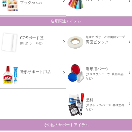
ブック
(ver.10)
造形関連アイテム
超強力 造形・布用両面テープ
COSボード匠
両面ピタック
(白･黒･シール付)
造形用パーツ
造形サポート用品
(クリスタルパーツ･装飾用品
など)
塗料
(造形トップ/ベース･各種塗料
など)
その他のサポートアイテム