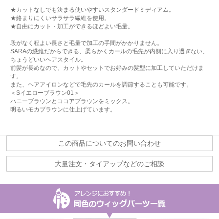
★カットなしでも決まる使いやすいスタンダードミディアム。
★絡まりにくいサラサラ繊維を使用。
★自由にカット・加工ができるほどよい毛量。
段がなく程よい長さと毛量で加工の手間がかかりません。
SARAの繊維だからできる、柔らかくカールの毛先が内側に入り過ぎない、
ちょうどいいヘアスタイル。
前髪が長めなので、カットやセットでお好みの髪型に加工していただけま
す。
また、ヘアアイロンなどで毛先のカールを調節することも可能です。
＜Sイエローブラウン01＞
ハニーブラウンとココアブラウンをミックス。
明るいモカブラウンに仕上げています。
この商品についてのお問い合わせ
大量注文・タイアップなどのご相談