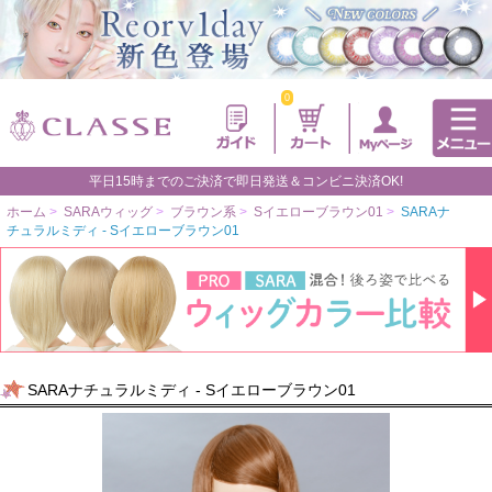
0
平日15時までのご決済で即日発送＆コンビニ決済OK!
ホーム
>
SARAウィッグ
>
ブラウン系
>
Sイエローブラウン01
>
SARAナ
チュラルミディ - Sイエローブラウン01
SARAナチュラルミディ - Sイエローブラウン01