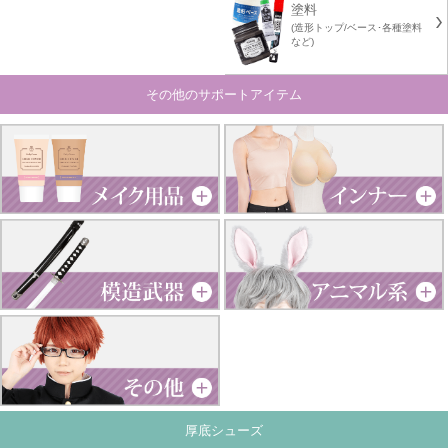
塗料
(造形トップ/ベース･各種塗料
など)
その他のサポートアイテム
厚底シューズ