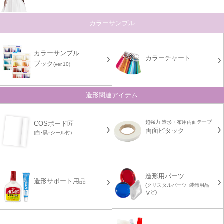
カラーサンプル
カラーサンプル
カラーチャート
ブック
(ver.10)
造形関連アイテム
超強力 造形・布用両面テープ
COSボード匠
両面ピタック
(白･黒･シール付)
造形用パーツ
造形サポート用品
(クリスタルパーツ･装飾用品
など)