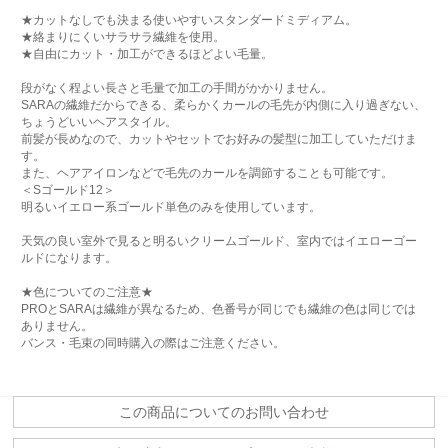
★カットなしでも決まる使いやすいスタンダードミディアム。
★絡まりにくいサラサラ繊維を使用。
★自由にカット・加工ができるほどよい毛量。
段がなく程よい長さと毛量で加工の手間がかかりません。
SARAの繊維だからできる、柔らかくカールの毛先が内側に入り過ぎない、
ちょうどいいヘアスタイル。
前髪が長めなので、カットやセットでお好みの髪型に加工していただけま
す。
また、ヘアアイロンなどで毛先のカールを調節することも可能です。
＜Sゴールド12＞
明るいイエロー系ゴールド単色のみを使用しています。
天気の良い室外で見ると明るいクリームゴールド、室内ではイエローゴー
ルドになります。
★色についてのご注意★
PROとSARAは繊維が異なるため、色番号が同じでも繊維の色は同じでは
ありません。
バンス・毛束の同時購入の際はご注意ください。
この商品についてのお問い合わせ