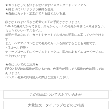
★カットなしでも決まる使いやすいスタンダードミディアム。
★絡まりにくいサラサラ繊維を使用。
★自由にカット・加工ができるほどよい毛量。
段がなく程よい長さと毛量で加工の手間がかかりません。
SARAの繊維だからできる、柔らかくカールの毛先が内側に入り過ぎない、
ちょうどいいヘアスタイル。
前髪が長めなので、カットやセットでお好みの髪型に加工していただけま
す。
また、ヘアアイロンなどで毛先のカールを調節することも可能です。
＜Sゴールド06＞
ディープゴールドにベージュをミックス。深みのあるイエローベージュに
仕上げています。
★色についてのご注意★
PROとSARAは繊維が異なるため、色番号が同じでも繊維の色は同じでは
ありません。
バンス・毛束の同時購入の際はご注意ください。
この商品についてのお問い合わせ
大量注文・タイアップなどのご相談