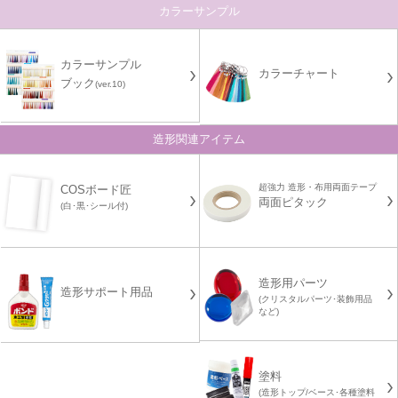
カラーサンプル
カラーサンプル
カラーチャート
ブック
(ver.10)
造形関連アイテム
超強力 造形・布用両面テープ
COSボード匠
両面ピタック
(白･黒･シール付)
造形用パーツ
造形サポート用品
(クリスタルパーツ･装飾用品
など)
塗料
(造形トップ/ベース･各種塗料