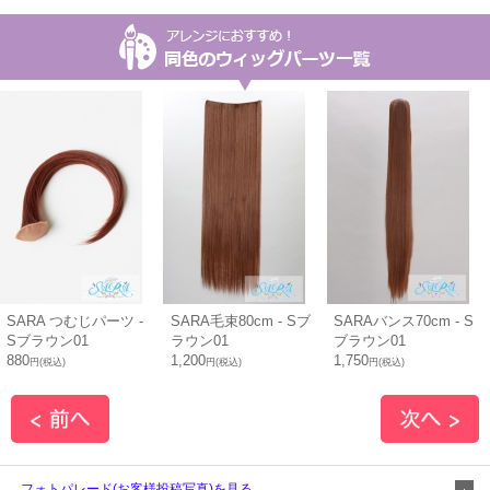
SARA つむじパーツ -
SARA毛束80cm - Sブ
SARAバンス70cm - S
Sブラウン01
ラウン01
ブラウン01
880
1,200
1,750
円(税込)
円(税込)
円(税込)
フォトパレード(お客様投稿写真)を見る