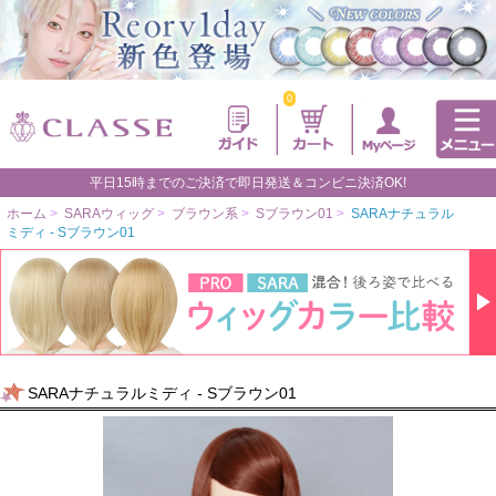
0
平日15時までのご決済で即日発送＆コンビニ決済OK!
ホーム
>
SARAウィッグ
>
ブラウン系
>
Sブラウン01
>
SARAナチュラル
ミディ - Sブラウン01
SARAナチュラルミディ - Sブラウン01