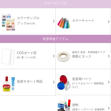
カラーサンプル
カラーサンプル
カラーチャート
ブック
(ver.10)
造形関連アイテム
超強力 造形・布用両面テープ
COSボード匠
両面ピタック
(白･黒･シール付)
造形用パーツ
造形サポート用品
(クリスタルパーツ･装飾用品
など)
塗料
(造形トップ/ベース･各種塗料