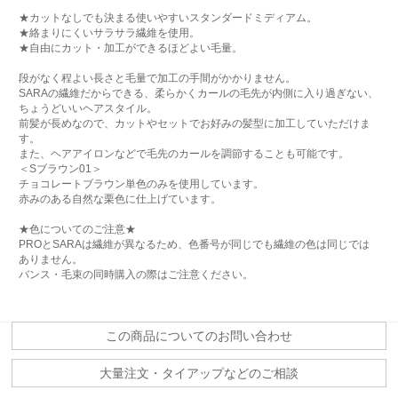
★カットなしでも決まる使いやすいスタンダードミディアム。
★絡まりにくいサラサラ繊維を使用。
★自由にカット・加工ができるほどよい毛量。
段がなく程よい長さと毛量で加工の手間がかかりません。
SARAの繊維だからできる、柔らかくカールの毛先が内側に入り過ぎない、
ちょうどいいヘアスタイル。
前髪が長めなので、カットやセットでお好みの髪型に加工していただけま
す。
また、ヘアアイロンなどで毛先のカールを調節することも可能です。
＜Sブラウン01＞
チョコレートブラウン単色のみを使用しています。
赤みのある自然な栗色に仕上げています。
★色についてのご注意★
PROとSARAは繊維が異なるため、色番号が同じでも繊維の色は同じでは
ありません。
バンス・毛束の同時購入の際はご注意ください。
この商品についてのお問い合わせ
大量注文・タイアップなどのご相談