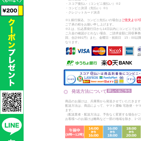
・スコア後払い（コンビニ後払い）※2
・コンビニ決済（先払い）※1
・クレジットカード決済
※1.銀行振込、コンビニ先払いの場合は
ご注文より7
ご了承の程をお願い申し上げます。
※2.は、払込票発行日から14日以内にコンビニでお
ご入金の確認がとれない場合、ご請求金額に回収事務
回、合計891円）また、金曜日・祝前日 15：00
なります。
発送方法について
商品のお届けは、兵庫県から発送させていただきます
配送方法は、商品によって、ヤマト運輸 宅急便・ヤ
ます。
（配送業者・配送方法は、予告なく変更する場合がご
お客様へのお届けは離島など一部の地域を除き、1~