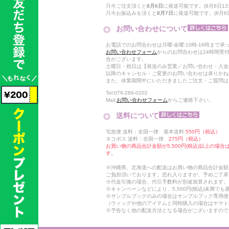
只今ご注文頂くと
8月6日
に発送可能です。(8月6日13:
只今お振込みを頂くと
8月7日
に発送可能です。(8月6日
お問い合わせについて
お電話でのお問合わせは月曜-金曜:10時-16時まで承
お問い合わせフォーム
からのお問合わせは24時間受
合がございます。
土曜日・祝日は【発送のみ営業／お問い合わせ・入金
以降のキャンセル・ご変更のお問い合わせは承りかね
また、休業期間中にいただきましたご注文・ご質問は
Tel:079-289-0202
Mail:
お問い合わせフォーム
からご連絡下さい。
送料について
宅急便 送料：全国一律 基本送料
550円（税込）
ネコポス 送料：全国一律
275円（税込）
お買い物の商品合計金額が5,500円(税込)以上の場
す。
※沖縄県、北海道への配送はお買い物の商品合計金額に
ご負担頂いております。恐れ入りますが、予めご了承
※代金引換の場合、代引手数料が別途加算されます。
※キャンペーンなどにより、5,500円(税込)未満で
※サンプルブックのみの場合はサンプルブック専用便
（ウィッグや他のアイテムと同時購入の場合はヤマト
※予告なく他の配送方法となる場合がございますので