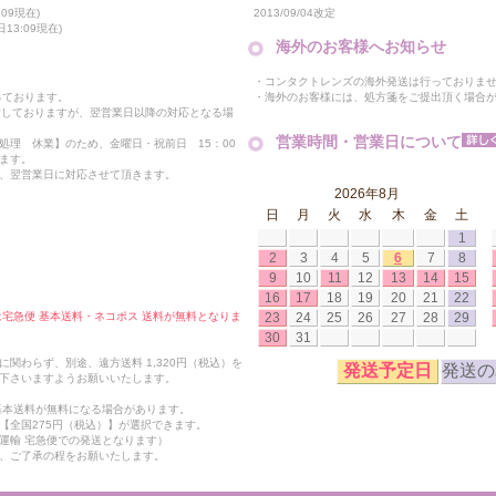
2013/09/04改定
09現在)
13:09現在)
海外のお客様へお知らせ
・コンタクトレンズの海外発送は行っておりま
・海外のお客様には、処方箋をご提出頂く場合
っております。
付しておりますが、翌営業日以降の対応となる場
営業時間・営業日について
処理 休業】のため、金曜日・祝前日 15：00
ます。
、翌営業日に対応させて頂きます。
2026年8月
日
月
火
水
木
金
土
1
2
3
4
5
6
7
8
9
10
11
12
13
14
15
16
17
18
19
20
21
22
23
24
25
26
27
28
29
合は宅急便 基本送料・ネコポス 送料が無料となりま
30
31
関わらず、別途、遠方送料 1,320円（税込）を
発送予定日
発送の
下さいますようお願いいたします。
も基本送料が無料になる場合があります。
【全国275円（税込）】が選択できます。
運輸 宅急便での発送となります）
、ご了承の程をお願いたします。