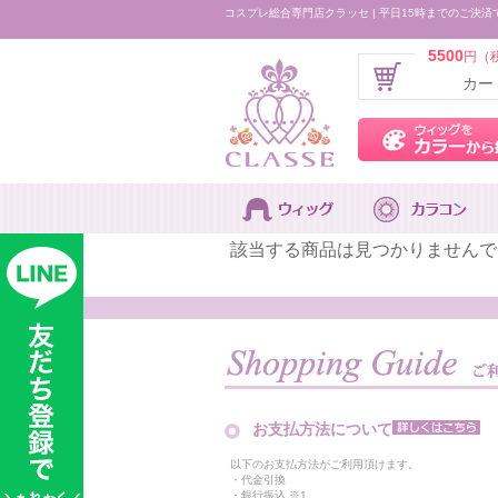
コスプレ総合専門店クラッセ | 平日15時までのご決済
5500
円（
カー
該当する商品は見つかりませんで
お支払方法について
以下のお支払方法がご利用頂けます。
・代金引換
・銀行振込 ※1