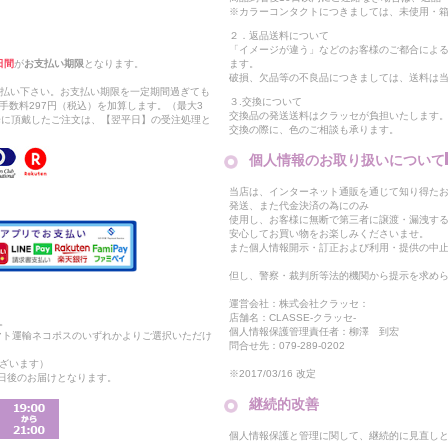
※カラーコンタクトにつきましては、未使用・箱
２．返品送料について
「イメージが違う」などのお客様のご都合によ
日間
が
お支払い期限
となります。
ます。
破損、欠品等の不良品につきましては、送料は
支払い下さい。お支払い期限を一定期間過ぎても
３.交換について
手数料297円（税込）を加算します。（最大3
交換品の発送送料はクラッセが負担いたします
以降に頂戴したご注文は、【翌平日】の受注処理と
交換の際に、色のご相談も承ります。
個人情報のお取り扱いについて
当店は、インターネット通販を通じて知り得たお
発送、また代金決済の為にのみ
使用し、お客様に無断で第三者に譲渡・漏洩す
安心してお買い物をお楽しみくださいませ。
また個人情報開示・訂正および利用・提供の中
但し、警察・裁判所等法的機関から提示を求め
運営会社：株式会社クラッセ：
店舗名：CLASSE-クラッセ-
。
個人情報保護管理責任者：柳澤 到宏
マト運輸ネコポスのいずれかよりご選択いただけ
問合せ先：079-289-0202
ざいます）
※2017/03/16 改定
2日後のお届けとなります。
継続的改善
個人情報保護と管理に関して、継続的に見直し