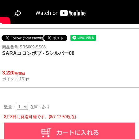
商品番号:SRS009-SS08
SARAコロンボブ - Sシルバー08
3,220
円(税込)
ポイント:161pt
数量：
在庫：あり
8月8日に発送可能です。(8/7 17:50現在)