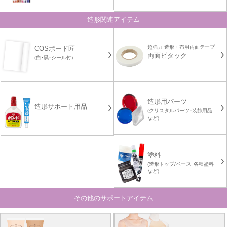
造形関連アイテム
超強力 造形・布用両面テープ
COSボード匠
両面ピタック
(白･黒･シール付)
造形用パーツ
造形サポート用品
(クリスタルパーツ･装飾用品
など)
塗料
(造形トップ/ベース･各種塗料
など)
その他のサポートアイテム