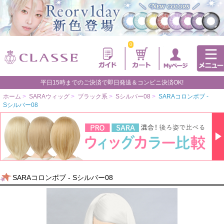
0
平日15時までのご決済で即日発送＆コンビニ決済OK!
ホーム
>
SARAウィッグ
>
ブラック系
>
Sシルバー08
>
SARAコロンボブ -
Sシルバー08
SARAコロンボブ - Sシルバー08