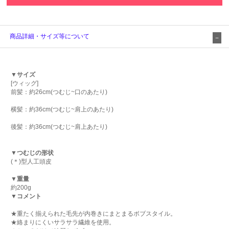
商品詳細・サイズ等について
▼サイズ
[ウィッグ]
前髪：約26cm(つむじ~口のあたり)
横髪：約36cm(つむじ~肩上のあたり)
後髪：約36cm(つむじ~肩上あたり)
▼つむじの形状
(＊)型人工頭皮
▼重量
約200g
▼コメント
★重たく揃えられた毛先が内巻きにまとまるボブスタイル。
★絡まりにくいサラサラ繊維を使用。